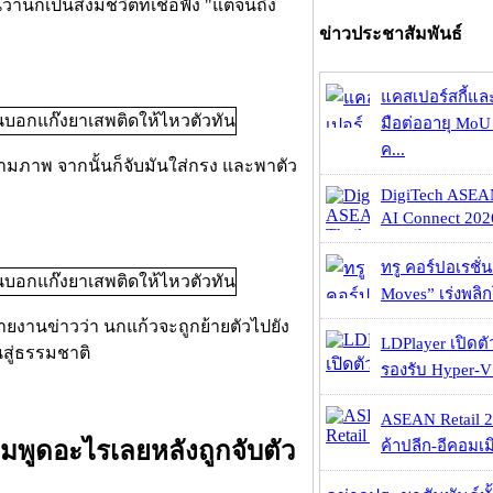
นกเป็นสิ่งมีชีวิตที่เชื่อฟัง "แต่จนถึง
ข่าวประชาสัมพันธ์
แคสเปอร์สกี้แล
มือต่ออายุ MoU 
ค...
าตามภาพ จากนั้นก็จับมันใส่กรง และพาตัว
DigiTech ASEA
AI Connect 2026
ทรู คอร์ปอเรชั่น
Moves” เร่งพลิกโ
ายงานข่าวว่า นกแก้วจะถูกย้ายตัวไปยัง
LDPlayer เปิดตั
ืนสู่ธรรมชาติ
รองรับ Hyper-V
ASEAN Retail 2
ค้าปลีก-อีคอมเมิ
อมพูดอะไรเลยหลังถูกจับตัว