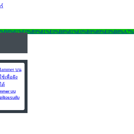
ร์
ammer บน
่อฝังแรนซัม