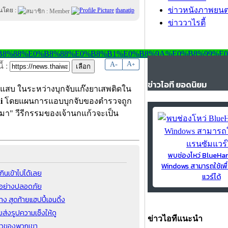
ข่าวหนังภาพยนต
ยนโดย :
thanatip
ข่าววาไรตี้
-
A
A
+
้ :
ข่าวไอที ยอดนิยม
ตัวแสบ ในระหว่างบุกจับแก๊งยาเสพติดใน
ui
โดยแผนการแอบบุกจับของตำรวจถูก
รวจมา" วีรีกรรมของเจ้านกแก้วจะเป็น
พบช่องโหว่ BlueH
Windows สามารถใช้เพื
ินเข้าไปได้เลย
แวร์ได้
นนอย่างปลอดภัย
าง สุดท้ายแฮปปี้เอนดิ้ง
ยส่งรูปความเซ็งให้ดู
ข่าวไอทีแนะนำ
นยาวของพวกเขา