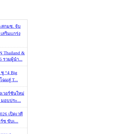
ะสกมช. จับ
เสริมแกร่ง
N Thailand &
 รวมผู้นำ...
 ชู “4 Big
ฉมสู่ T...
วเวอร์ชันใหม่
 มอบประ...
026 เปิดเวที
ร์ซ ขับเ...