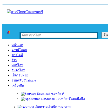
หน้าแรก
ดาวน์โหลด
ข่าวไอที
รีวิว
ทิปส์ไอที
สินค้าไอที
เช็ครอบหนัง
รวมคลิป Thaiware
เครื่องมือ
ซอฟต์แวร์
แอปพลิเคชันบนมือถือ
เช็คความเร็วเน็ต (Speedtest)