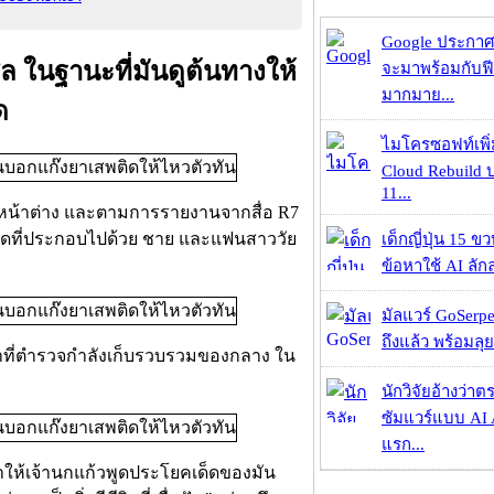
Google ประกาศ
ล ในฐานะที่มันดูต้นทางให้
จะมาพร้อมกับฟี
มากมาย...
ด
ไมโครซอฟท์เพิ่
Cloud Rebuild
11...
่ไม่มีหน้าต่าง และตามการรายงานจากสื่อ R7
พติดที่ประกอบไปด้วย ชาย และแฟนสาววัย
เด็กญี่ปุ่น 15 ข
ข้อหาใช้ AI ลัก
มัลแวร์ GoSerpe
ถึงแล้ว พร้อมลุย
หน้าที่ตำรวจกำลังเก็บรวบรวมของกลาง ใน
นักวิจัยอ้างว่
ซัมแวร์แบบ AI 
แรก...
ำให้เจ้านกแก้วพูดประโยคเด็ดของมัน