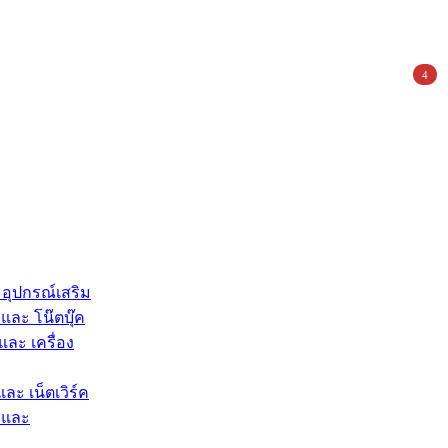
4
 อุปกรณ์เสริม
และ โน๊ตบุ๊ค
และ เครื่อง
และ เน็ตเวิร์ค
 และ