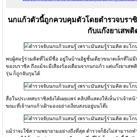
นกแก้วตัวนี้ถูกควบคุมตัวโดยตำรวจบราซิ
กับแก๊งยาเสพติ
พบผู้สมรู้ร่วมคิดที่ไม่มีชื่อ อยู่ในบ้านอิฐชั้นเดียวขนาดเล็กที
ของบราซิล ถึงแม้จะมีเสียงร้องเตือนจากนกแก้ว แต่แก๊งยาเส
รุ่น ก็ถูกจับกุมได้
สื่อในประเทศบราซิลยังได้เผยแพร่ คลิปที่แสดงให้เห็นว่าเจ้า
ขณะที่เจ้านกแก้วเฝ้ามองอย่างเงียบสงบอยู่บนโต๊ะ
แม้ว่าจะใช้ความพยายามอย่างถึงที่สุด ตำรวจก็ยังไม่สามารถท