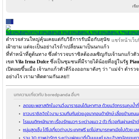
เขี
0
ตำรวจส่วนใหญ่คุ้นเคยแต่กับวิธีการรับมือกับสุนัข
แชร์หน้าเว็บนี
เฝ้ายาม แต่จะเป็นอย่างไรถ้าเปลี่ยนมาเป็นนกแก้ว
ที่ทำหน้าที่ดูต้นทาง ซึ่งตำรวจบราซิลต้องเผชิญกับเจ้านกแก้ว
เขต
Vila Irma Dulce
ซึ่งเป็นชุมชนที่มีรายได้น้อยที่อยู่ในรัฐ
Pia
เปิดเผยขึ้นเมื่อ เจ้านกแก้วตัวดีร้องออกมาดังๆ ว่า "แม่จ๋า ตำ
อย่างไร เรามาติดตามกันเลย!!
บทความเกี่ยวกับ boredpanda อื่นๆ
ลดขยะพลาสติกในงานวิ่งมาราธอนได้มหาศาล ด้วยนวัตกรรมถุงน้ำที่ก
ชาวบราซิลจิตใจงาม รวมทีมกันช่วยงูอนาคอนด้ายักษ์ เลี้อยข้ามถ
โรแมนติกหนักมาก เรื่องรักแมวๆ ระหว่างแมว 2 ตัว ที่เจอกันผ่านหน้าต่
หนุ่มสุดเซ็ง ได้ไปเที่ยวต่างประเทศฟรี แต่ไม่สามารถพาเมียไปด้วย เล
รวม 30 ภาพน่ารักๆ ระหว่างพ่อแมวที่เป็นมนุษย์ และเจ้าลูกน้อยข