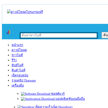
หน้าแรก
ดาวน์โหลด
ข่าวไอที
รีวิว
ทิปส์ไอที
สินค้าไอที
เช็ครอบหนัง
รวมคลิป Thaiware
เครื่องมือ
ซอฟต์แวร์
แอปพลิเคชันบนมือถือ
เช็คความเร็วเน็ต (Speedtest)