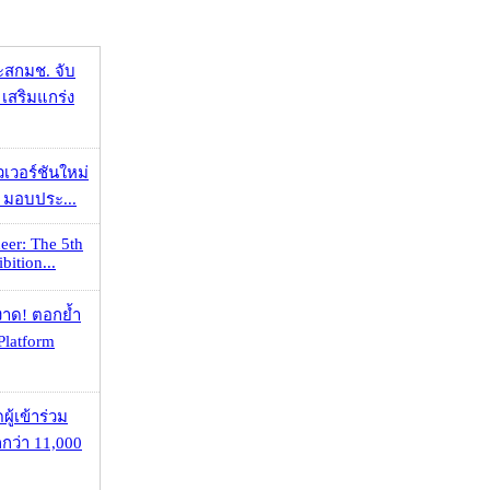
ะสกมช. จับ
เสริมแกร่ง
วเวอร์ชันใหม่
 มอบประ...
eer: The 5th
bition...
าด! ตอกย้ำ
Platform
ู้เข้าร่วม
ว่า 11,000