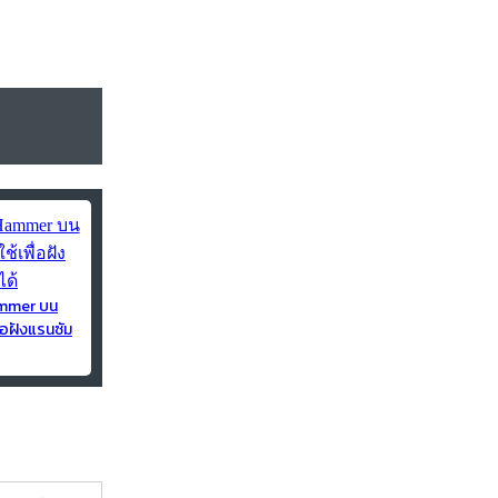
ammer บน
่อฝังแรนซัม