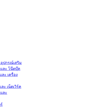
 อุปกรณ์เสริม
และ โน๊ตบุ๊ค
และ เครื่อง
และ เน็ตเวิร์ค
 และ
ร์