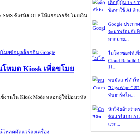
เด็กญี่ปุ่น 15 ข
ข้อหาใช้ AI ลัก
 SMS ชิงรหัส OTP ให้แฮกเกอร์ขโมยเงิน
Google ประกาศ
จะมาพร้อมกับฟี
มากมาย...
ไมโครซอฟท์เพิ่
Cloud Rebuild
11...
ในโหมด Kiosk เพื่อขโมย
พบมัลแวร์ตัวให
"GigaWiper" ส
ทับฮาร์ดได...
ใช้งานใน Kiosk Mode หลอกผู้ใช้ป้อนรหัส
นักวิจัยอ้างว่
ซัมแวร์แบบ AI 
แรก...