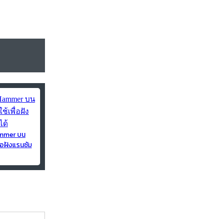
ammer บน
่อฝังแรนซัม