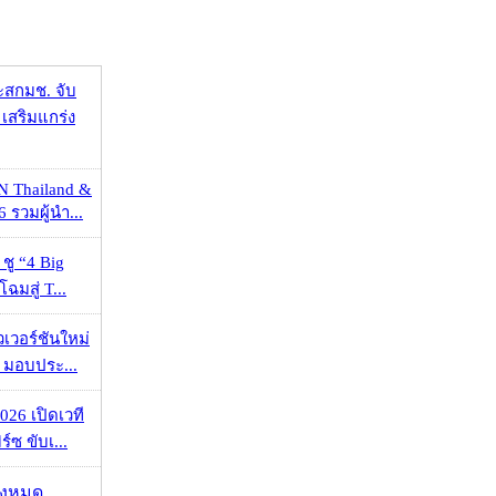
ะสกมช. จับ
เสริมแกร่ง
N Thailand &
 รวมผู้นำ...
 ชู “4 Big
ฉมสู่ T...
วเวอร์ชันใหม่
 มอบประ...
026 เปิดเวที
ร์ซ ขับเ...
ั้งหมด