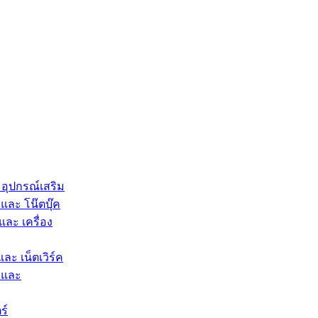
 อุปกรณ์เสริม
และ โน๊ตบุ๊ค
และ เครื่อง
และ เน็ตเวิร์ค
 และ
ร์