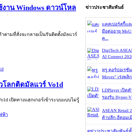
ใช้งาน Windows ดาวน์โหล
ข่าวประชาสัมพันธ์
แคสเปอร์สกี้แล
มือต่ออายุ MoU 
ตามที่สั่งจะกลายเป็นรันติดตั้งมัลแวร์
ค...
DigiTech ASEA
AI Connect 2026
ทรู คอร์ปอเรชั่น
Moves” เร่งพลิกโ
ั่วโลกติดมัลแวร์ Vo1d
LDPlayer เปิดตั
รองรับ Hyper-V
่อ Vo1d เปิดทางแฮกเกอร์เข้าระบบแบบไม่รู้
ASEAN Retail 2
ฟฟ้า
ค้าปลีก-อีคอมเมิ
ดูข่าวประชาสัมพันธ์ท