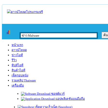
หน้าแรก
ดาวน์โหลด
ข่าวไอที
รีวิว
ทิปส์ไอที
สินค้าไอที
เช็ครอบหนัง
รวมคลิป Thaiware
เครื่องมือ
ซอฟต์แวร์
แอปพลิเคชันบนมือถือ
เช็คความเร็วเน็ต (Speedtest)