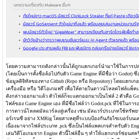
บทความเกี่ยวกับ Malware อื่นๆ
ภัยใหม่ชาว macOS มัลแวร์ ClickLock Stealer ที่แค่ Paste เดียวข้
มัลแวร์ GoSerpent ตัวใหม่มาถึงแล้ว พร้อมลุยเล่นงานหน่วยงานรัฐท
พบมัลแวร์ตัวใหม่ "GigaWiper" สามารถเขียนทับฮาร์ดไดรฟ์เพื่อทำลา
นักวิจัยอ้างว่าตรวจพบแรนซัมแวร์แบบ AI Agent ตัวแรกแล้ว พร้อมต
Google ประสานพลัง FBI และพันธมิตร ถล่มเครือข่ายมัลแวร์ Bot
โดยความสามารถดังกล่าวนั้นได้ถูกแฮกเกอร์นำมาใช้ในการปล่อย
(โดยเป็นการตั้งชื่อล้อไปกับตัว Game Engine ที่มีชื่อว่า Godot
ข้อมูลดิจิทัลของทาง Github (Repo หรือ Repository) โดยแฮกเกอร์
เครื่องมือ หรือ วิดีโอเกมฟรี เพื่อให้ตายในดาวน์โหลดไฟล์แพ็ค
ดังกล่าวออกมาแล้ว ตัวไฟล์ก็จะแตกออกมาเป็นไฟล์ 2 ตัวคือ GodLo
ไฟล์ของ Game Engine เอง ที่มีชื่อไฟล์ว่า Godot.pck ที่ใช้ในการ
การดาวน์โหลดมัลแวร์ลงสู่เครื่อง เช่น มัลแวร์ประเภทใช้ทรัพยา
อร์เรนซี อย่าง XMRig โดยสาเหตุที่ระบบป้องกันภัยไซเบอร์บนเค
เนื่องมาจากไฟล์ประเภท .pck ซึ่งเป็นไฟล์แพคเกจสำหรับตัว Eng
เล่นวิดีโอเกมจาก Engine ตัวนี้ไฟล์อื่น ๆ ทำให้แฮกเกอร์ซ่อนส