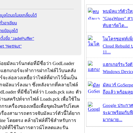
พบมัลแวร์ตัวให
อมูลโดนขโมยเกลี้ยงได้
"GigaWiper" ส
ั่วอาเซียน
ทับฮาร์ดได...
ยข้อมูลได้
ั้งชื่อ "JadePuffer"
ไมโครซอฟท์เพิ่
net "NetNut"
Cloud Rebuild
11...
มัลแวร์นกต่อที่มีชื่อว่า GodLoader
แฮกเกอร์ระวังตัว
) ซึ่งแฮกเกอร์จะทำการฝากไฟล์ไว้บนคลัง
Windows Device 
จะล่อลวงเหยื่อว่าไฟล์ที่ฝากไว้นั้นเป็น
เกจมัลแวร์ลงมา ซึ่งหลังจากที่คลายไฟล์
มัลแวร์ GoSerpe
ader ที่มีชื่อไฟล์ว่า Loads.pck และ ตัว
ถึงแล้ว พร้อมลุย
อ่านสคริปท์จากไฟล์ Loads.pck เพื่อใช้ใน
Google ประกาศ
กรเครื่องของเหยื่อเพื่อขุดเงินคริปโตเค
จะมาพร้อมกับฟี
รื่องสามารถตรวจจับมัลแวร์ตัวนี้ได้ยาก
มากมาย...
ine โดยตรง คล้ายไฟล์ที่ใช้สำหรับการ
คริปท์ที่ใช้ในการดาวน์โหลดและรัน