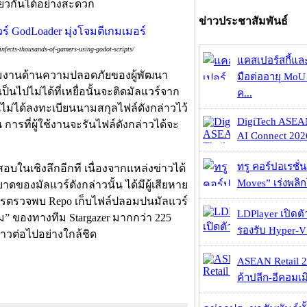
ยวกันได้อย่างสะดวก
ข่าวประชาสัมพันธ์
fects-thousands-of-gamers-using-godot-scripts/
แคสเปอร์สกี้แล
ทีมงานด้านความปลอดภัยของผู้พัฒนา
มือต่ออายุ MoU 
นไปไม่ได้ที่เหยื่อนั้นจะติดมัลแวร์จาก
ค...
ั้นไม่ได้ลงทะเบียนนามสกุลไฟล์ดังกล่าวไว้
DigiTech ASEA
การที่ผู้ใช้งานจะรันไฟล์ดังกล่าวได้จะ
AI Connect 2026
ทรู คอร์ปอเรชั่น
บในเชิงลึกอีกที เนื่องจากแหล่งข่าวได้
Moves” เร่งพลิกโ
ดของมัลแวร์ดังกล่าวนั้น ได้มีผู้เสียหาย
งมีการตรวจพบ Repo เก็บไฟล์ปลอมปนมัลแวร์
LDPlayer เปิดตั
ุม” ของทางทีม Stargazer มากกว่า 225
รองรับ Hyper-V
่าวต่อไปอย่างใกล้ชิด
ASEAN Retail 2
ค้าปลีก-อีคอมเมิ