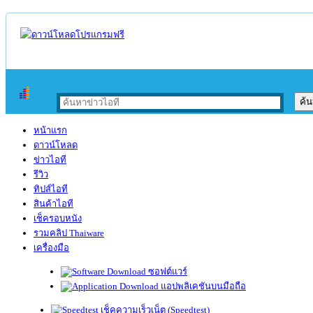
หน้าแรก
ดาวน์โหลด
ข่าวไอที
รีวิว
ทิปส์ไอที
สินค้าไอที
เช็ครอบหนัง
รวมคลิป Thaiware
เครื่องมือ
ซอฟต์แวร์
แอปพลิเคชันบนมือถือ
เช็คความเร็วเน็ต (Speedtest)