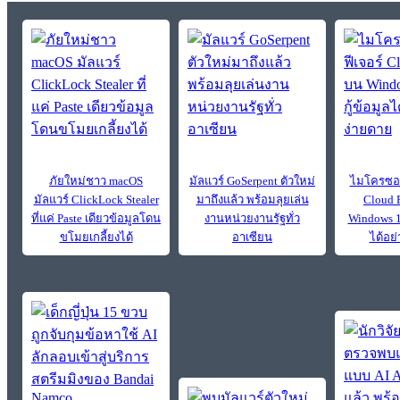
ภัยใหม่ชาว macOS
มัลแวร์ GoSerpent ตัวใหม่
ไมโครซอฟท
มัลแวร์ ClickLock Stealer
มาถึงแล้ว พร้อมลุยเล่น
Cloud 
ที่แค่ Paste เดียวข้อมูลโดน
งานหน่วยงานรัฐทั่ว
Windows 11
ขโมยเกลี้ยงได้
อาเซียน
ได้อย