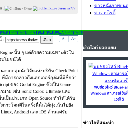
ข่าวหนังภาพยนต
ย :
Sarun_ss777
ข่าววาไรตี้
-
A
A
+
้ :
ข่าวไอที ยอดนิยม
 Engine นั้น ๆ แต่ด้วยความเฉพาะตัวใน
ระโยชน์ได้
จากกลุ่มนักวิจัยแห่งบริษัท Check Point
ี่มีการกล่าวถึงแฮกเกอร์กุล่มที่มีชื่อว่า
pt ของ Godot Engine ซึ่งเป็น Game
พบช่องโหว่ BlueH
มาย เช่น Sonic Color: Ultimate และ
Windows สามารถใช้เพื
นั่นเป็นประเภท Open Source ทำให้ได้รับ
แวร์ได้
รโจมตีในครั้งนี้นั้นได้มุ่งเน้นไปยัง
Linux, Android และ iOS ล้วนแต่รับ
ข่าวไอทีแนะนำ