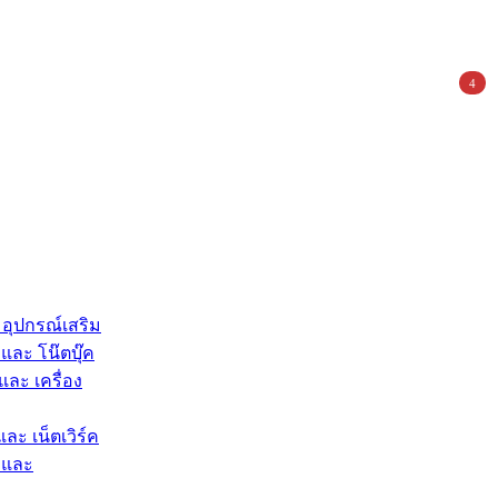
4
 อุปกรณ์เสริม
และ โน๊ตบุ๊ค
และ เครื่อง
และ เน็ตเวิร์ค
 และ