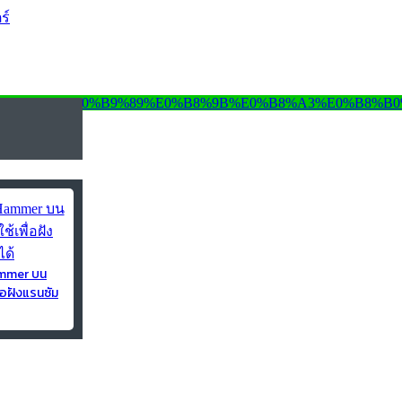
ร์
ammer บน
่อฝังแรนซัม