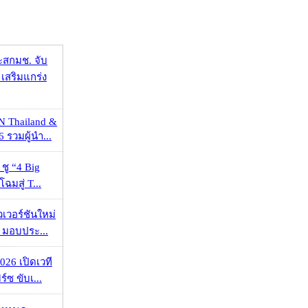
ะสกมช. จับ
เสริมแกร่ง
N Thailand &
 รวมผู้นำ...
 ชู “4 Big
ฉมสู่ T...
วเวอร์ชันใหม่
 มอบประ...
026 เปิดเวที
ร์ซ ขับเ...