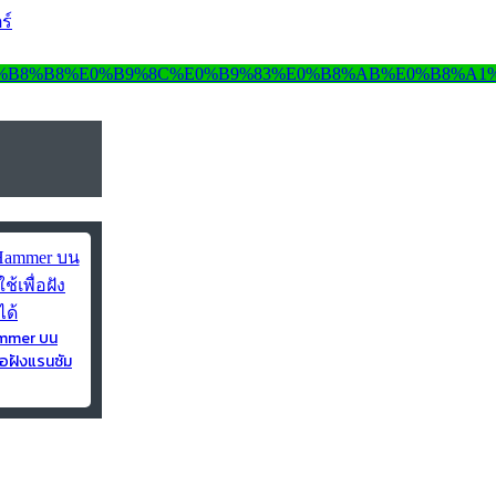
ร์
ammer บน
่อฝังแรนซัม