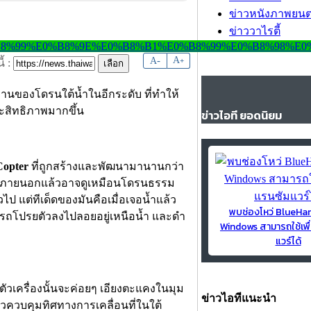
ข่าวหนังภาพยนต
ข่าววาไรตี้
-
A
A
+
้ :
านของโดรนใต้น้ำในอีกระดับ ที่ทำให้
ะสิทธิภาพมากขึ้น
ข่าวไอที ยอดนิยม
opter
ที่ถูกสร้างและพัฒนามานานกว่า
ปทรงภายนอกแล้วอาจดูเหมือนโดรนธรรม
ป แต่ทีเด็ดของมันคือเมื่อเจอน้ำแล้ว
พบช่องโหว่ BlueH
ามารถโปรยตัวลงไปลอยอยู่เหนือน้ำ และดำ
Windows สามารถใช้เพื
แวร์ได้
ตัวเครื่องนั้นจะค่อยๆ เอียงตะแคงในมุม
ข่าวไอทีแนะนำ
วควบคุมทิศทางการเคลื่อนที่ในใต้