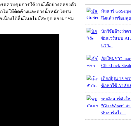
ามารถควบคุมการใช้งานได้อย่างคล่องตัว
มัลแวร์ GoSerpe
กไม่ให้ติดค้างและถ่วงน้ำหนักโดรน
ถึงแล้ว พร้อมลุย
เนื่องได้ลื่นไหลไม่มีสะดุด ลองมาชม
นักวิจัยอ้างว่
ซัมแวร์แบบ AI 
แรก...
ภัยใหม่ชาว mac
ClickLock Stealer
เด็กญี่ปุ่น 15 ข
ข้อหาใช้ AI ลัก
พบมัลแวร์ตัวให
"GigaWiper" ส
ทับฮาร์ดได...