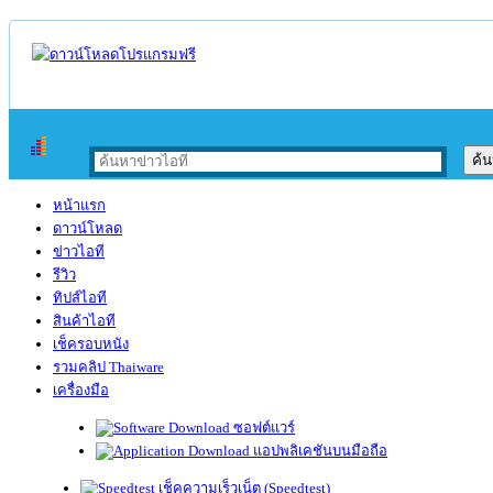
หน้าแรก
ดาวน์โหลด
ข่าวไอที
รีวิว
ทิปส์ไอที
สินค้าไอที
เช็ครอบหนัง
รวมคลิป Thaiware
เครื่องมือ
ซอฟต์แวร์
แอปพลิเคชันบนมือถือ
เช็คความเร็วเน็ต (Speedtest)