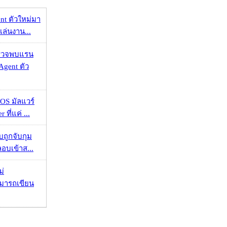
nt ตัวใหม่มา
เล่นงาน...
าตรวจพบแรน
Agent ตัว
OS มัลแวร์
 ที่แค่ ...
วบถูกจับกุม
ลอบเข้าส...
ม่
ามารถเขียน