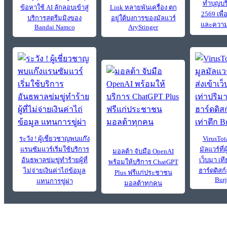
ทำบุญบร
ข้อหาใช้ AI ลักลอบเข้าสู่
Link หลายพันเครื่อง ตก
2569 เพื
บริการสตรีมมิงของ
อยู่ใต้บงการของมัลแวร์
และความเ
Bandai Namco
AryStinger
ระวัง ! ผู้เชี่ยวชาญพบแก๊ง
VirusTot
แรนซัมแวร์เริ่มใช้บริการ
มัลแวร์ที่ผ
มอลต้า จับมือ OpenAI
อันธพาลข่มขู่ทำร้ายผู้ที่
เว็บมา เท
พร้อมให้บริการ ChatGPT
ไม่จ่ายเงินค่าไถ่ข้อมูล
ฮาร์ดดิสก์
Plus ฟรีแก่ประชาชน
Burj
แทนการขู่ผ่า
มอลต้าทุกคน