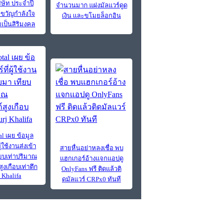
ิษัท ประจำปี
จำนวนมาก แฝงมัลแวร์ดูด
่อขวัญกำลังใจ
เงิน และขโมยล็อกอิน
ป็นสิริมงคล
al เผย ข้อมูล
ู้ใช้งานส่งเข้า
สายหื่นอย่าหลงเชื่อ พบ
ียบเท่าปริมาณ
แฮกเกอร์อ้างแจกแอปดู
สูงเกือบเท่าตึก
OnlyFans ฟรี ติดแล้วติ
 Khalifa
ดมัลแวร์ CRPx0 ทันที