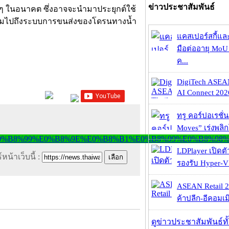
ข่าวประชาสัมพันธ์
กๆ ในอนาคต ซึ่งอาจจะนำมาประยุกต์ใช้
าจรวมไปถึงระบบการขนส่งของโดรนทางน้ำ
แคสเปอร์สกี้แล
มือต่ออายุ MoU 
ค...
DigiTech ASEA
AI Connect 2026
ทรู คอร์ปอเรชั่น
Moves” เร่งพลิกโ
LDPlayer เปิดตั
หน้าเว็บนี้ :
รองรับ Hyper-V
ASEAN Retail 2
ค้าปลีก-อีคอมเมิ
ดูข่าวประชาสัมพันธ์ท