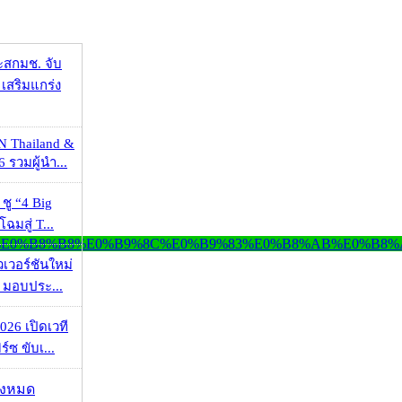
ะสกมช. จับ
เสริมแกร่ง
N Thailand &
 รวมผู้นำ...
 ชู “4 Big
ฉมสู่ T...
วเวอร์ชันใหม่
 มอบประ...
026 เปิดเวที
ร์ซ ขับเ...
ั้งหมด