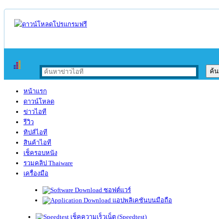
หน้าแรก
ดาวน์โหลด
ข่าวไอที
รีวิว
ทิปส์ไอที
สินค้าไอที
เช็ครอบหนัง
รวมคลิป Thaiware
เครื่องมือ
ซอฟต์แวร์
แอปพลิเคชันบนมือถือ
เช็คความเร็วเน็ต (Speedtest)