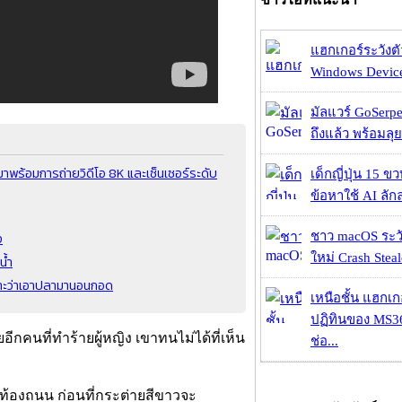
แฮกเกอร์ระวังตัว
Windows Device 
มัลแวร์ GoSerpe
ถึงแล้ว พร้อมลุย
พร้อมการถ่ายวิดีโอ 8K และเซ็นเซอร์ระดับ
เด็กญี่ปุ่น 15 ข
ข้อหาใช้ AI ลัก
ง
ชาว macOS ระวั
ใหม่ Crash Steal
น้ำ
พราะว่าเอาปลามานอนกอด
เหนือชั้น แฮกเ
ปฏิทินของ MS3
อีกคนที่ทำร้ายผู้หญิง เขาทนไม่ได้ที่เห็น
ช่อ...
ท้องถนน ก่อนที่กระต่ายสีขาวจะ