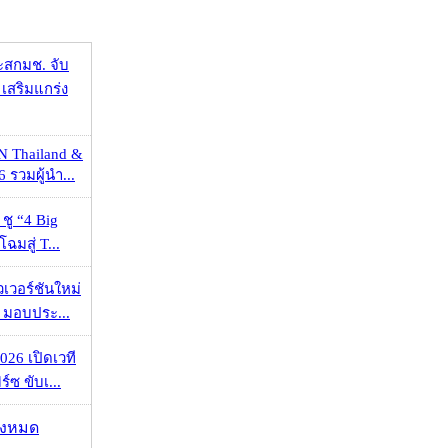
ะสกมช. จับ
เสริมแกร่ง
N Thailand &
 รวมผู้นำ...
 ชู “4 Big
ฉมสู่ T...
วเวอร์ชันใหม่
 มอบประ...
026 เปิดเวที
ร์ซ ขับเ...
ั้งหมด