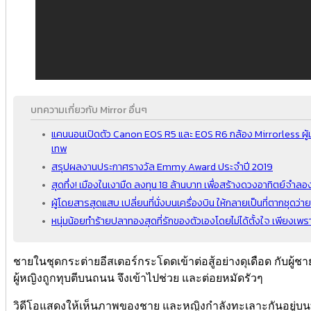
บทความเกี่ยวกับ Mirror อื่นๆ
แคนนอนเปิดตัว Canon EOS R5 และ EOS R6 กล้อง Mirrorless ผู้มา
เทพ
สรุปผลงานประกาศรางวัล Emmy Award ประจำปี 2019
สุดทึ่ง! เมืองในเงามืด ลงทุน 18 ล้านบาท เพื่อสร้างดวงอาทิตย์จำลอ
ผู้โดยสารสุดแสบ เปลี่ยนที่นั่งบนเครื่องบิน ให้กลายเป็นที่ตากชุดว่าย
หนุ่มน้อยทำร้ายปลาทองสุดที่รักของตัวเองโดยไม่ได้ตั้งใจ เพียงเ
ชายในชุดกระต่ายอีสเตอร์กระโดดเข้าต่อสู้อย่างดุเดือด กับผู้ชาย
ผู้หญิงถูกทุบตีบนถนน จึงเข้าไปช่วย และต่อยหมัดรัวๆ
วิดีโอแสดงให้เห็นภาพของชาย และหญิงกำลังทะเลาะกันอยู่บน