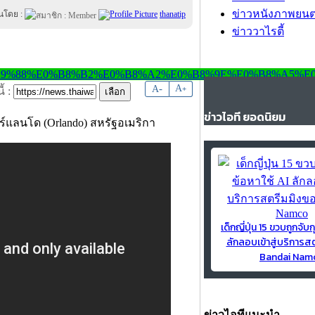
ข่าวหนังภาพยนต
ยนโดย :
thanatip
ข่าววาไรตี้
-
A
A
+
้ :
ข่าวไอที ยอดนิยม
ร์แลนโด (Orlando) สหรัฐอเมริกา
เด็กญี่ปุ่น 15 ขวบถูกจับก
ลักลอบเข้าสู่บริการส
Bandai Nam
ข่าวไอทีแนะนำ