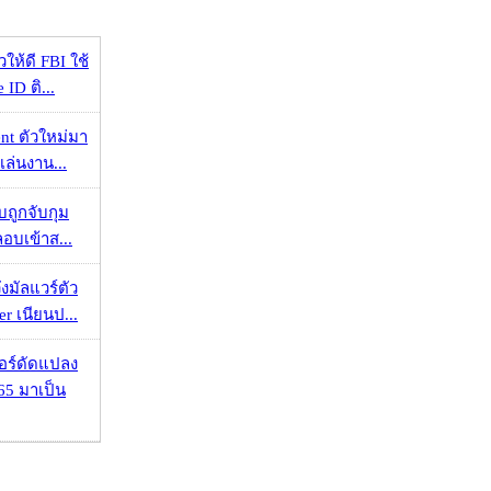
ให้ดี FBI ใช้
ID ติ...
nt ตัวใหม่มา
เล่นงาน...
วบถูกจับกุม
ลอบเข้าส...
งมัลแวร์ตัว
er เนียนป...
กอร์ดัดแปลง
65 มาเป็น