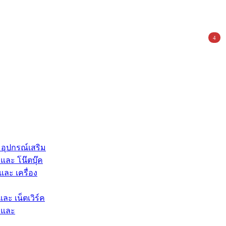
4
 อุปกรณ์เสริม
และ โน๊ตบุ๊ค
และ เครื่อง
และ เน็ตเวิร์ค
 และ