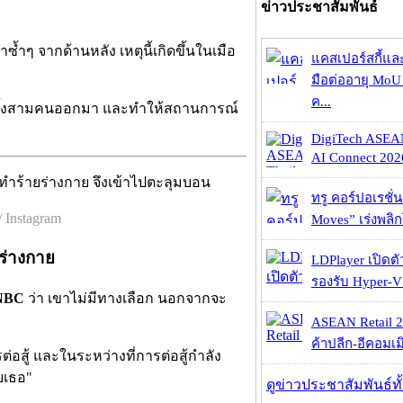
ข่าวประชาสัมพันธ์
ขาซ้ำๆ จากด้านหลัง
เหตุนี้เกิดขึ้นในเมือ
แคสเปอร์สกี้แล
มือต่ออายุ MoU 
ค...
เขาทั้งสามคนออกมา และทำให้สถานการณ์
DigiTech ASEA
AI Connect 2026
ทรู คอร์ปอเรชั่น
 Instagram
Moves” เร่งพลิกโ
ยร่างกาย
LDPlayer เปิดตั
รองรับ Hyper-V
NBC
ว่า เขาไม่มีทางเลือก นอกจากจะ
ASEAN Retail 2
ค้าปลีก-อีคอมเมิ
ต่อสู้
และในระหว่างที่การต่อสู้กำลัง
ายเธอ"
ดูข่าวประชาสัมพันธ์ท