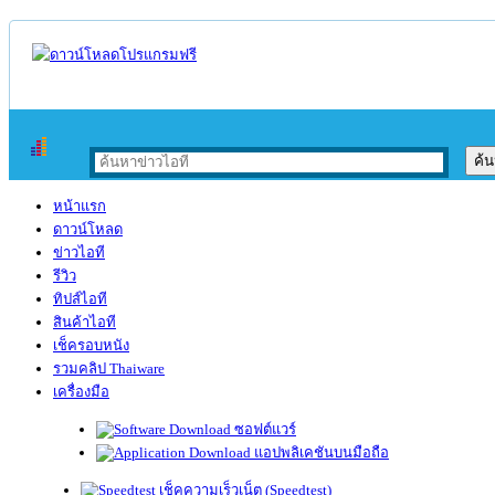
หน้าแรก
ดาวน์โหลด
ข่าวไอที
รีวิว
ทิปส์ไอที
สินค้าไอที
เช็ครอบหนัง
รวมคลิป Thaiware
เครื่องมือ
ซอฟต์แวร์
แอปพลิเคชันบนมือถือ
เช็คความเร็วเน็ต (Speedtest)