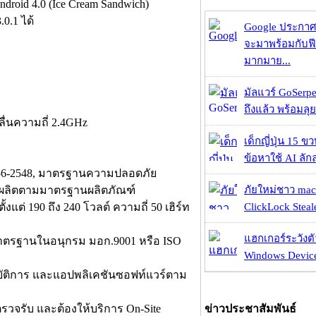
roid 4.0 (Ice Cream Sandwich)
.0.1 ได้
Google ประกาศ
จะมาพร้อมกับฟี
มากมาย...
มัลแวร์ GoSerpe
ถึงแล้ว พร้อมลุย
ลื่นความถี่ 2.4GHz
เด็กญี่ปุ่น 15 ข
ข้อหาใช้ AI ลัก
956-2548, มาตรฐานความปลอดภัย
องผลิตตามมาตรฐานผลิตภัณฑ์
ภัยใหม่ชาว mac
ต่ 190 ถึง 240 โวลต์ ความถี่ 50 เฮิร์ท
ClickLock Stealer
แฮกเกอร์ระวังตัว
มาตรฐานในอนุกรม มอก.9001 หรือ ISO
Windows Device 
ฏิบัติการ และแอปพลิเคชันซอฟท์แวร์ตาม
ันตรวจรับ และต้องให้บริการ On-Site
ข่าวประชาสัมพันธ์