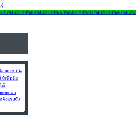
ร์
ammer บน
่อฝังแรนซัม