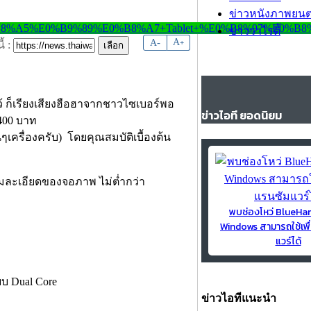
ข่าวหนังภาพยนต
ข่าววาไรตี้
-
A
A
+
้ :
ก็เรียงเสียงฮือฮาจากชาวไซเบอร์พอ
ข่าวไอที ยอดนิยม
400 บาท
ๆเครื่องครับ) โดยคุณสมบัติเบื้องต้น
มละเอียดของจอภาพ ไม่ต่ำกว่า
พบช่องโหว่ BlueH
Windows สามารถใช้เพื
แวร์ได้
บ Dual Core
ข่าวไอทีแนะนำ