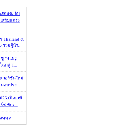
ะสกมช. จับ
เสริมแกร่ง
N Thailand &
 รวมผู้นำ...
 ชู “4 Big
ฉมสู่ T...
วเวอร์ชันใหม่
 มอบประ...
026 เปิดเวที
ร์ซ ขับเ...
ั้งหมด