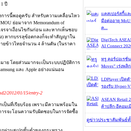
1 ปี
แคสเปอร์สกี้แล
รงการนี้พอดูครับ สำหรับความเคลื่อนไหว
มือต่ออายุ MoU 
า MOU ย่อมาจาก Memorandum of
ค...
่จะเจรจาเงื่อนไขกันก่อน และหากเห็นชอบ
หนึ่ง) หากบรรลุข้อตกลงก็จะทำสัญญาใน
DigiTech ASEA
่อขายข้าวไทยจำนวน 4 ล้านตัน (ในราคา
AI Connect 2026
ทรู คอร์ปอเรชั่น
ากมาย โดยส่วนมากจะเป็นระบบปฏิบัติการ
Moves” เร่งพลิกโ
a,Samsung และ Apple อย่างแน่นอน
LDPlayer เปิดตั
รองรับ Hyper-V
md2/2012/01/15/entry-2
ASEAN Retail 2
กเป็นที่เรียบร้อย เพราะมีความพร้อมใน
ค้าปลีก-อีคอมเมิ
ธิการจะโอนความรับผิดชอบในการจัดซื้อ
ดูข่าวประชาสัมพันธ์ท
มารถผ่านสเปกขั้นต่ำของกระทรวง