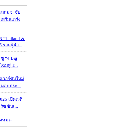
ะสกมช. จับ
เสริมแกร่ง
N Thailand &
 รวมผู้นำ...
 ชู “4 Big
ฉมสู่ T...
วเวอร์ชันใหม่
 มอบประ...
026 เปิดเวที
ร์ซ ขับเ...
ั้งหมด