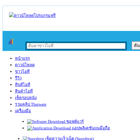
หน้าแรก
ดาวน์โหลด
ข่าวไอที
รีวิว
ทิปส์ไอที
สินค้าไอที
เช็ครอบหนัง
รวมคลิป Thaiware
เครื่องมือ
ซอฟต์แวร์
แอปพลิเคชันบนมือถือ
เช็คความเร็วเน็ต (Speedtest)