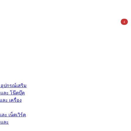
4
 อุปกรณ์เสริม
และ โน๊ตบุ๊ค
และ เครื่อง
และ เน็ตเวิร์ค
 และ