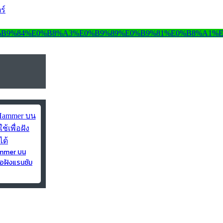
ร์
ammer บน
่อฝังแรนซัม