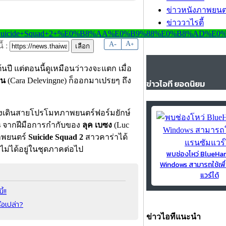
ข่าวหนังภาพยนต
ข่าววาไรตี้
-
A
A
+
้ :
้นปี แต่ตอนนี้ดูเหมือนว่าวงจะแตก เมื่อ
ีน
(Cara Delevingne) ก็ออกมาเปรยๆ ถึง
ข่าวไอที ยอดนิยม
ำลังเดินสายโปรโมทภาพยนตร์ฟอร์มยักษ์
s
จากฝีมือการกำกับของ
ลุค เบซง
(Luc
ภาพยนตร์
Suicide Squad 2
สาวคาร่าได้
ไม่ได้อยู่ในชุดภาคต่อไป
พบช่องโหว่ BlueH
Windows สามารถใช้เพื
แวร์ได้
้!!
ือเปล่า?
ข่าวไอทีแนะนำ