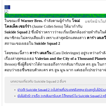
0
ในขณะที่
Warner Bros.
กำลังตามผู้กำกับ
โจเม่
แชร์หน้าเว็บนี
โคลเล็ต-เซอร์ร่า
(Jaume Collet-Serra) ให้มากำกับ
Suicide Squad 2
ซึ่งมีข่าวคราวว่าจะเริ่มเปิดกล้องถ่ายทำกันในต
สมาชิกจะไม่ครบเสียแล้ว เพราะล่าสุดนักแสดงสาว
คาร่า เดเลว
สถานะของเธอใน
Suicide Squad 2
โดยขณะนี้สาว
คาร่า เดเลวีน
(Cara Delevingne) อยู่ระหว่างก
เรื่องล่าสุดของเธอ
Valerian and the City of a Thousand Planet
Besson) ซึ่งผู้สื่อข่าวได้ถามเธอถึงการกลับมารับบท ดร.จูน ใน
ตอบว่าเธอชื่นชอบตัวละคร ดร.จูน มูน มาก แต่เธอก็เปรยว่าอาจ
บทความเกี่ยวกับ Suicide Squad 2 อื่นๆ
ข่าวดี! Suicide Squad 2 จะไปถ่ายที่ประเทศอังกฤษ ช่วงฤดูใบไม้ร่วงนี
ยังไม่ชัวร์! จาเร็ด จะกลับมารับบท โจ๊กเกอร์ ใน Suicide Squad 2 หร