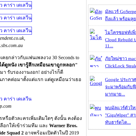
มัลแวร์ GoSerpe
ถึงแล้ว พร้อมลุย
ไมโครซอฟท์เพิ่
ndent.co.uk,
Cloud Rebuild
w.sbs.com.au
11...
ังเคยกล่าวกับแฟนเพลงวง 30 Seconds to
ภัยใหม่ชาว mac
ม่ได้ดูหนัง เขารู้สึกเหมือนเขาถูกหลอก"
ClickLock Stealer
้นมา รับรองงานงอก! อย่างไรก็ดี
นภาคต่อมาตั้งแต่แรก แต่ดูเหมือนว่าเธอ
Google ประกาศ
จะมาพร้อมกับฟี
มากมาย...
p.com
พบมัลแวร์ตัวให
"GigaWiper" ส
รือตัวละครเพิ่มเติมใดๆ ดังนั้น คงต้อง
ทับฮาร์ดได...
ลือกให้เข้าร่วมทีม และ
Warner Bros.
ide Squad 2
อาจพร้อมเปิดตัวในปี 2019