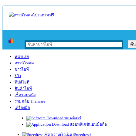
หน้าแรก
ดาวน์โหลด
ข่าวไอที
รีวิว
ทิปส์ไอที
สินค้าไอที
เช็ครอบหนัง
รวมคลิป Thaiware
เครื่องมือ
ซอฟต์แวร์
แอปพลิเคชันบนมือถือ
เช็คความเร็วเน็ต (Speedtest)