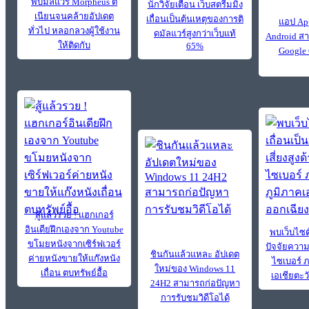
พบมัลแวร์ Morpheus ตี
นักวิจัยเตือน เว็บสตรีมมิ่ง
เนียนจนคล้ายอัปเดต
เถื่อนเป็นต้นเหตุของการติ
แอป Ap
ทั่วไป หลอกลวงผู้ใช้งาน
ดมัลแวร์สูงกว่าเว็บแท้
Android สา
ให้ติดกับ
65%
Google 
สู้แล้วรวย ! แฮกเกอร์
อินเดียฝึกเองจาก Youtube
พบเว็บไซต
ขโมยหนังจากเซิร์ฟเวอร์
ปัจจัยความเ
ชินกันแล้วแหละ อัปเดต
ค่ายหนังขายให้แก๊งหนัง
ไซเบอร์ 
ใหม่ของ Windows 11
เถื่อน ตบทรัพย์อื้อ
เอเชียตะว
24H2 สามารถก่อปัญหา
การรับชมวิดีโอได้