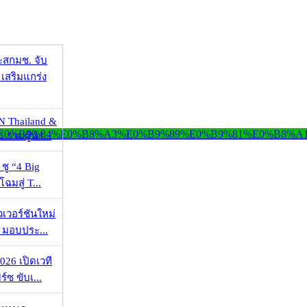
ะสกมช. จับ
เสริมแกร่ง
N Thailand &
 รวมผู้นำ...
 ชู “4 Big
ฉมสู่ T...
วเวอร์ชันใหม่
 มอบประ...
026 เปิดเวที
ร์ซ ขับเ...