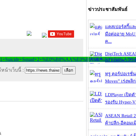
ข่าวประชาสัมพันธ์
แคสเปอร์สกี้แล
มือต่ออายุ MoU 
ค...
DigiTech ASEA
AI Connect 2026
หน้าเว็บนี้ :
ทรู คอร์ปอเรชั่น
Moves” เร่งพลิกโ
LDPlayer เปิดตั
รองรับ Hyper-V
ASEAN Retail 2
ค้าปลีก-อีคอมเมิ
น