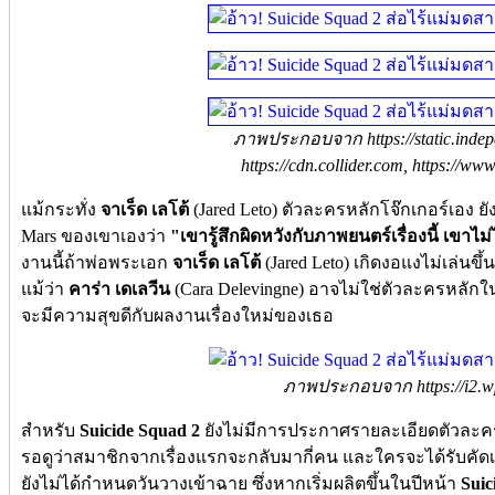
ภาพประกอบจาก https://static.indepe
https://cdn.collider.com, https://ww
แม้กระทั่ง
จาเร็ด เลโต้
(Jared Leto) ตัวละครหลักโจ๊กเกอร์เอง ย
Mars ของเขาเองว่า
"เขารู้สึกผิดหวังกับภาพยนตร์เรื่องนี้ เขาไ
งานนี้ถ้าพ่อพระเอก
จาเร็ด เลโต้
(Jared Leto) เกิดงอแงไม่เล่นขึ
แม้ว่า
คาร่า เดเลวีน
(Cara Delevingne) อาจไม่ใช่ตัวละครหลักใ
จะมีความสุขดีกับผลงานเรื่องใหม่ของเธอ
ภาพประกอบจาก https://i2.w
สำหรับ
Suicide Squad 2
ยังไม่มีการประกาศรายละเอียดตัวละครห
รอดูว่าสมาชิกจากเรื่องแรกจะกลับมากี่คน และใครจะได้รับคัดเ
ยังไม่ได้กำหนดวันวางเข้าฉาย ซึ่งหากเริ่มผลิตขึ้นในปีหน้า
Suic