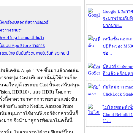
Google ประกาศ
จะมาพร้อมกับฟี
ห้เครื่องปลอดภัยจากมัลแวร์
มากมาย...
net "NetNut"
droid ในรูปแบบแอปได้แล้ว
เหนือชั้น แฮกเ
ทศไม่มีบน App Store ทางการ
ปฏิทินของ MS3
มไทย ยืนยันตัวตนภายในวันที่ 30 กย นี้
ช่อ...
มัลแวร์ GoSerpe
อปพลิเคชัน Apple TV+ ขึ้นมาแล้วกดเล่น
ถึงแล้ว พร้อมลุย
รกดปุ่ม Cast เพียงเท่านั้นผู้ใช้งานก็จะ
จอใหญ่ด้วยระบบ Cast นั้นจะสนับสนุน
ภัยใหม่ชาว mac
ision, HDR10+, และ HDR) โดยการ
ClickLock Stealer
งครั้งนี้คาดว่ามาจากการพยายามแข่งขัน
คล้ายกัน อย่าง Netflix, Amazon Prime
ไมโครซอฟท์เพิ่
นับสนุนการใช้งานฟีเจอร์ดังกล่าวนั้นก็
Cloud Rebuild
งมาก จึงนำมาสู่การพัฒนาในครั้งนี้
11...
่านั้น ไม่สามารถใช้งานฟีเจอร์นี้บน