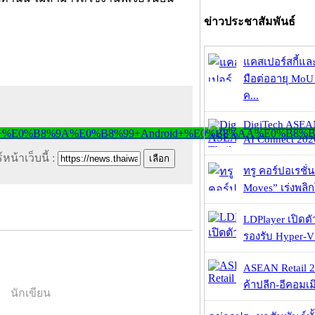
ข่าวประชาสัมพันธ์
แคสเปอร์สกี้แล
มือต่ออายุ MoU 
ค...
DigiTech ASEA
AI Connect 2026
หน้าเว็บนี้ :
ทรู คอร์ปอเรชั่น
Moves” เร่งพลิกโ
LDPlayer เปิดตั
รองรับ Hyper-V
ASEAN Retail 2
ค้าปลีก-อีคอมเมิ
นักเขียน