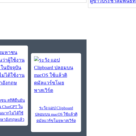
ดูข่าวประชาสัมพันธ์ท
ชน สถิติยืนยัน
งาน ChatGPT ใน
ระวัง แอป Clipboard
วนมากไม่ได้ใช้
ปลอมบน macOS ใช้แล้วติ
ษาอังกฤษแล้ว
ดมัลแวร์ขโมยพาสเวิร์ด