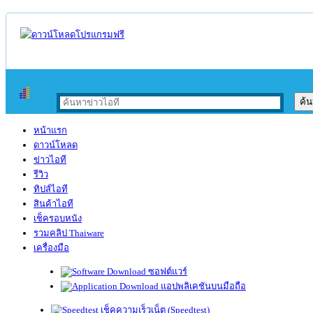
หน้าแรก
ดาวน์โหลด
ข่าวไอที
รีวิว
ทิปส์ไอที
สินค้าไอที
เช็ครอบหนัง
รวมคลิป Thaiware
เครื่องมือ
ซอฟต์แวร์
แอปพลิเคชันบนมือถือ
เช็คความเร็วเน็ต (Speedtest)