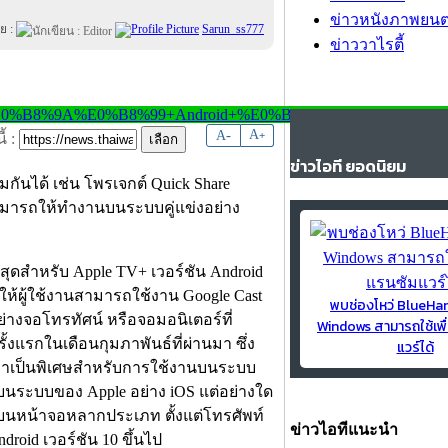
ข่าวหนังภาพยนต
ย :
Sarun_ss777
ข่าววาไรตี้
-
A
A
+
้ :
ข่าวไอที ยอดนิยม
ันได้ เช่น โพรเจกต์ Quick Share
สามารถให้ทำงานบนระบบคู่แข่งอย่าง
าสุดสำหรับ Apple TV+ เวอร์ชัน Android
ให้ผู้ใช้งานสามารถใช้งาน Google Cast
พบช่องโหว่ BlueH
ย่างจอโทรทัศน์ หรือจอมอนิเตอร์ที่
Windows สามารถใช้เพื
ั้งแรกในเดือนกุมภาพันธ์ที่ผ่านมา ซึ่ง
แวร์ได้
ึ้นมาเป็นพิเศษสำหรับการใช้งานบนระบบ
บนระบบของ Apple อย่าง iOS แต่อย่างใด
านบนหน้าจอหลากประเภท ตั้งแต่โทรศัพท์
ข่าวไอทีแนะนำ
roid เวอร์ชัน 10 ขึ้นไป