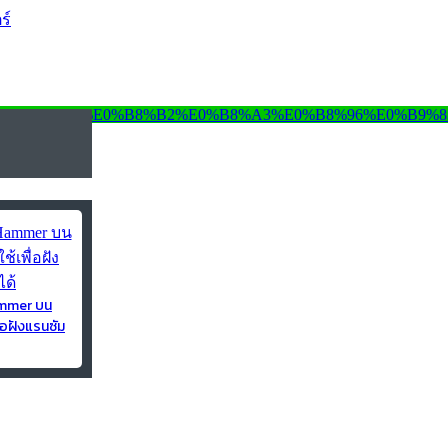
ร์
ammer บน
่อฝังแรนซัม