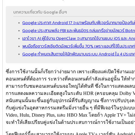
บทความเกี่ยวกับ Google อื่นๆ
Google ประกาศ Android 17 จะมาพร้อมกับฟีเจอร์มากมายป้องกันใ
Google ประสานพลัง FBI และพันธมิตร ถล่มเครือข่ายมัลแวร์ Bot
เอาใจขา AI ผู้ใช้งาน OpenClaw จะสามารถใช้งานแบบ iOS และ An
พบมือถือชาวรัสเซียติดมัลแวร์เพิ่มขึ้น 70% เพราะแอปที่ใช้ในประเ
Google กำหนดเส้นตายให้นักพัฒนาบนระบบ Android ใน 4 ประเทศ รว
ซึ่งการใช้งานนั้นก็เรียกว่าง่ายมาก เพราะเพียงแค่เปิดใช้งานแ
คอนเทนต์ที่ต้องการ ระหว่างที่คอนเทนต์กำลังเล่นอยู่นั้น ให้ทำกา
สามารถรับชมคอนเทนต์บนจอใหญ่ได้ทันที ซึ่งในการแสดงผลบน
การแสดงผลความละเอียดสูงในระดับ HDR (ครอบคลุม Dolby V
สนับสนุนนั้นจะขึ้นอยู่กับอุปกรณ์ที่รับสัญญาณ ซึ่งการปรับปรุ
กับคู่แข่งในอุตสาหกรรมสตรีมมิ่งรายอื่น ๆ ที่มีฟีเจอร์ในรูปแบบ
Video, Hulu, Disney Plus, และ HBO Max โดยถ้า Apple TV+ ไม่ส
จะทำให้เสียเปรียบคู่แข่งในด้านประสบการณ์การใช้งานเป็นอย่า
โดยฟีเจอร์นี้จะสามารถใช้งานบน Apple TV+ เวอร์ชัน Android เท