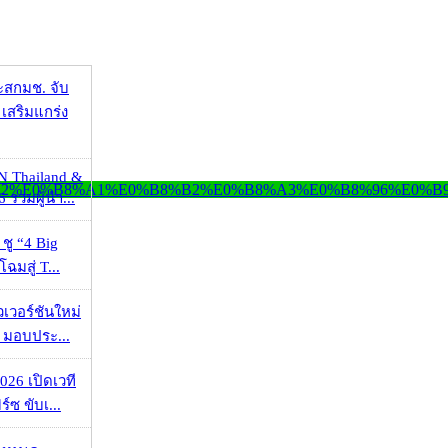
ะสกมช. จับ
เสริมแกร่ง
N Thailand &
 รวมผู้นำ...
 ชู “4 Big
ฉมสู่ T...
วเวอร์ชันใหม่
 มอบประ...
026 เปิดเวที
ร์ซ ขับเ...