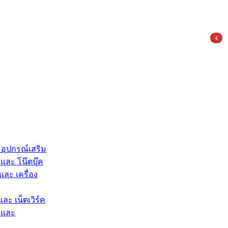
4
 อุปกรณ์เสริม
และ โน๊ตบุ๊ค
และ เครื่อง
และ เน็ตเวิร์ค
 และ