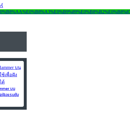
ร์
ammer บน
่อฝังแรนซัม