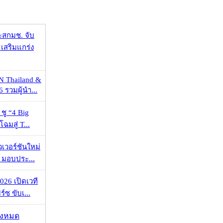
ะสกมช. จับ
เสริมแกร่ง
N Thailand &
 รวมผู้นำ...
 ชู “4 Big
ฉมสู่ T...
วเวอร์ชันใหม่
 มอบประ...
026 เปิดเวที
ร์ซ ขับเ...
ั้งหมด