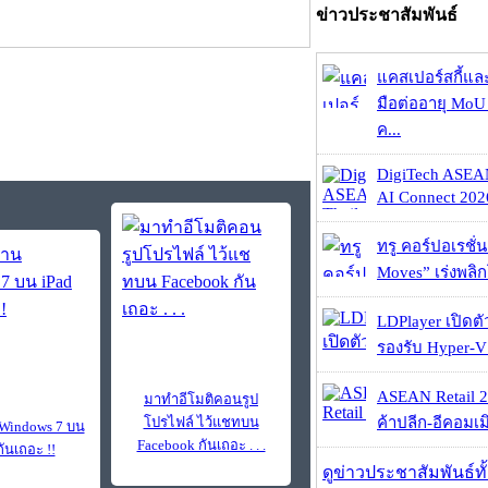
ข่าวประชาสัมพันธ์
แคสเปอร์สกี้แล
มือต่ออายุ MoU 
ค...
DigiTech ASEA
AI Connect 2026
ทรู คอร์ปอเรชั่น
Moves” เร่งพลิกโ
LDPlayer เปิดตั
รองรับ Hyper-V
ASEAN Retail 2
มาทำอีโมติคอนรูป
โปรไฟล์ ไว้แชทบน
ค้าปลีก-อีคอมเมิ
Windows 7 บน
Facebook กันเถอะ . . .
กันเถอะ !!
ดูข่าวประชาสัมพันธ์ท