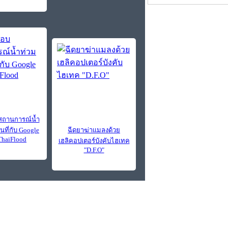
ถานการณ์น้ำ
ที่กับ Google
ฉีดยาฆ่าแมลงด้วย
haiFlood
เฮลิคอปเตอร์บังคับไฮเทค
"D.F.O"