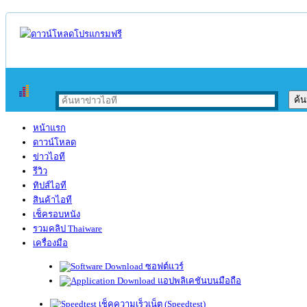
หน้าแรก
ดาวน์โหลด
ข่าวไอที
รีวิว
ทิปส์ไอที
สินค้าไอที
เช็ครอบหนัง
รวมคลิป Thaiware
เครื่องมือ
ซอฟต์แวร์
แอปพลิเคชันบนมือถือ
เช็คความเร็วเน็ต (Speedtest)