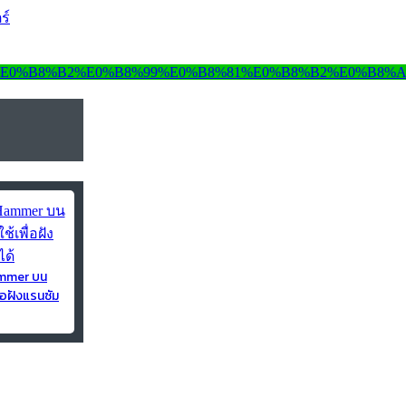
ร์
ammer บน
่อฝังแรนซัม