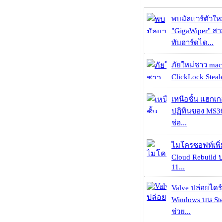
พบมัลแวร์ตัวให
"GigaWiper" ส
ทับฮาร์ดได...
ภัยใหม่ชาว mac
ClickLock Stealer
เหนือชั้น แฮกเ
ปฏิทินของ MS3
ช่อ...
ไมโครซอฟท์เพิ่
Cloud Rebuild
11...
Valve ปล่อยไดร์
Windows บน St
ช่วย...