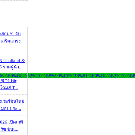
ะสกมช. จับ
เสริมแกร่ง
N Thailand &
 รวมผู้นำ...
 ชู “4 Big
ฉมสู่ T...
วเวอร์ชันใหม่
 มอบประ...
026 เปิดเวที
ร์ซ ขับเ...