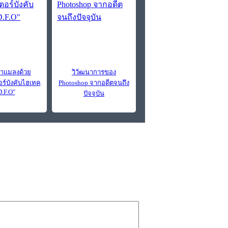
่าแมลงด้วย
วิวัฒนาการของ
อร์บังคับไฮเทค
Photoshop จากอดีตจนถึง
D.F.O"
ปัจจุบัน