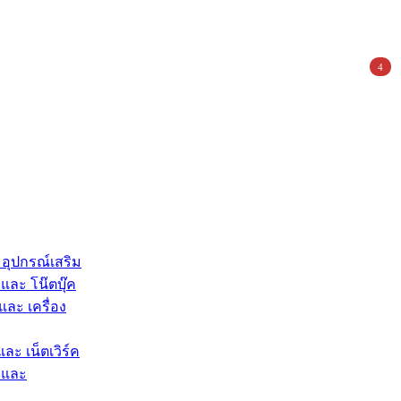
4
 อุปกรณ์เสริม
และ โน๊ตบุ๊ค
และ เครื่อง
และ เน็ตเวิร์ค
 และ