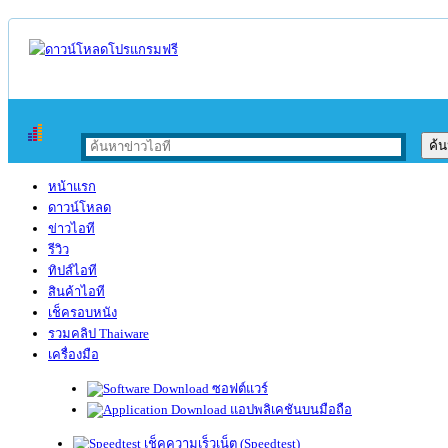
หน้าแรก
ดาวน์โหลด
ข่าวไอที
รีวิว
ทิปส์ไอที
สินค้าไอที
เช็ครอบหนัง
รวมคลิป Thaiware
เครื่องมือ
ซอฟต์แวร์
แอปพลิเคชันบนมือถือ
เช็คความเร็วเน็ต (Speedtest)