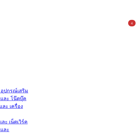
4
 อุปกรณ์เสริม
และ โน๊ตบุ๊ค
และ เครื่อง
และ เน็ตเวิร์ค
 และ