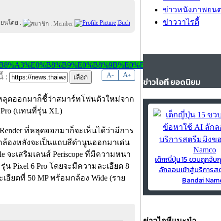
ข่าวหนังภาพยนต
ข่าววาไรตี้
ขียนโดย :
l3uch
-
A
A
+
้ :
ข่าวไอที ยอดนิยม
ที่หลุดออกมาก็ชี้ว่าสมาร์ทโฟนตัวใหม่จาก
Pro (แทนที่รุ่น XL)
Render ที่หลุดออกมาก็จะเห็นได้ว่ามีการ
ณกล้องหลังจะเป็นแถบสีดำนูนออกมาเด่น
le จะเสริมเลนส์ Periscope ที่มีความหนา
เด็กญี่ปุ่น 15 ขวบถูกจับก
รุ่น Pixel 6 Pro โดยจะมีความละเอียด 8
ลักลอบเข้าสู่บริการส
เอียดที่ 50 MP พร้อมกล้อง Wide (ราย
Bandai Nam
ข่าวไอทีแนะนำ