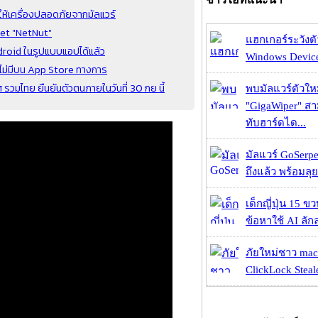
ห้เครื่องปลอดภัยจากมัลแวร์
net "NetNut"
แฮกเกอร์ระวังตัว
droid ในรูปแบบแอปได้แล้ว
Windows Device 
ทศไม่มีบน App Store ทางการ
มไทย ยืนยันตัวตนภายในวันที่ 30 กย นี้
พบมัลแวร์ตัวให
"GigaWiper" ส
ทับฮาร์ดได...
มัลแวร์ GoSerpe
ถึงแล้ว พร้อมลุย
เด็กญี่ปุ่น 15 ข
ข้อหาใช้ AI ลัก
ภัยใหม่ชาว mac
ClickLock Stealer