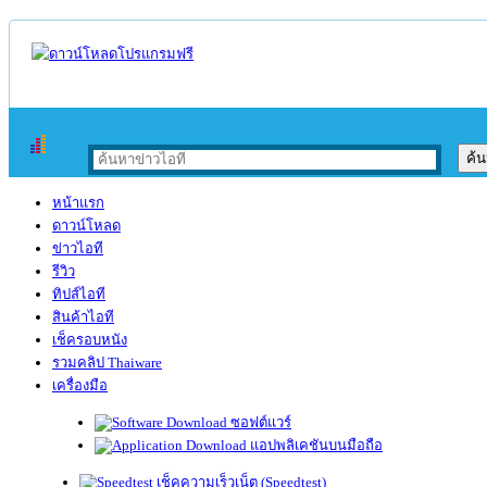
หน้าแรก
ดาวน์โหลด
ข่าวไอที
รีวิว
ทิปส์ไอที
สินค้าไอที
เช็ครอบหนัง
รวมคลิป Thaiware
เครื่องมือ
ซอฟต์แวร์
แอปพลิเคชันบนมือถือ
เช็คความเร็วเน็ต (Speedtest)