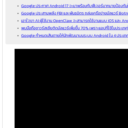
Google ประกาศ Android 17 จะมาพร้อมกับฟีเจอร์มากมายป้องกันใ
Google ประสานพลัง FBI และพันธมิตร ถล่มเครือข่ายมัลแวร์ Bot
เอาใจขา AI ผู้ใช้งาน OpenClaw จะสามารถใช้งานแบบ iOS และ An
พบมือถือชาวรัสเซียติดมัลแวร์เพิ่มขึ้น 70% เพราะแอปที่ใช้ในประเ
Google กำหนดเส้นตายให้นักพัฒนาบนระบบ Android ใน 4 ประเทศ รว