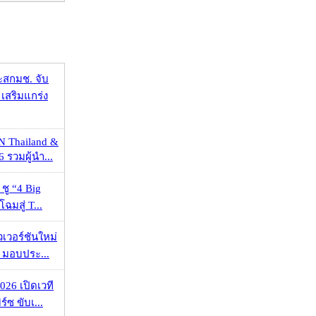
ะสกมช. จับ
เสริมแกร่ง
N Thailand &
 รวมผู้นำ...
 ชู “4 Big
ฉมสู่ T...
วเวอร์ชันใหม่
 มอบประ...
026 เปิดเวที
ร์ซ ขับเ...