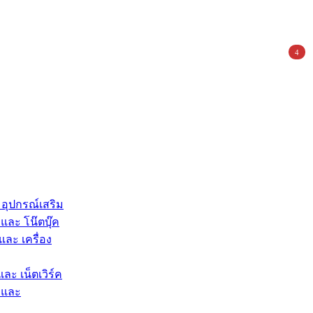
4
 อุปกรณ์เสริม
และ โน๊ตบุ๊ค
และ เครื่อง
และ เน็ตเวิร์ค
 และ