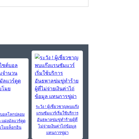
ระวัง ! ผู้เชี่ยวชาญพบแก๊ง
แรนซัมแวร์เริ่มใช้บริการ
ต์บอลโลกปลอม
อันธพาลข่มขู่ทำร้ายผู้ที่
แฝงมัลแวร์ดูด
ไม่จ่ายเงินค่าไถ่ข้อมูล
ะขโมยล็อกอิน
แทนการขู่ผ่า