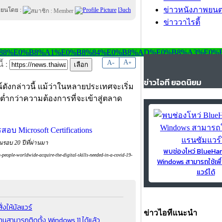
ข่าวหนังภาพยนต
ขียนโดย :
l3uch
ข่าววาไรตี้
-
A
A
+
้ :
ข่าวไอที ยอดนิยม
งกล่าวนี้ แม้ว่าในหลายประเทศจะเริ่ม
ต่ำกว่าความต้องการที่จะเข้าสู่ตลาด
นรอบ 20 ปีที่ผ่านมา
พบช่องโหว่ BlueH
people-worldwide-acquire-the-digital-skills-needed-in-a-covid-19-
Windows สามารถใช้เพื
แวร์ได้
งให้มัลแวร์
ข่าวไอทีแนะนำ
นสามารถติดตั้ง Windows 11 ได้แล้ว