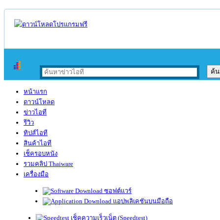
หน้าแรก
ดาวน์โหลด
ข่าวไอที
รีวิว
ทิปส์ไอที
สินค้าไอที
เช็ครอบหนัง
รวมคลิป Thaiware
เครื่องมือ
ซอฟต์แวร์
แอปพลิเคชันบนมือถือ
เช็คความเร็วเน็ต (Speedtest)