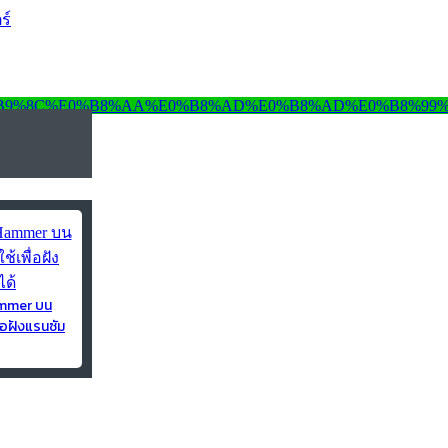
ร์
ammer บน
่อฝังแรนซัม