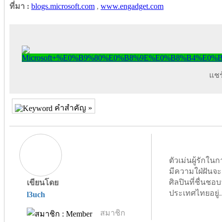
ที่มา :
blogs.microsoft.com
,
www.engadget.com
แชร์
คำสำคัญ »
ตัวเม่นผู้รัก
มีความใฝ่ฝันจะ
ศิลปินที่ชื่นชอบจ
เขียนโดย
ประเทศไทยอยู่.
l3uch
สมาชิก