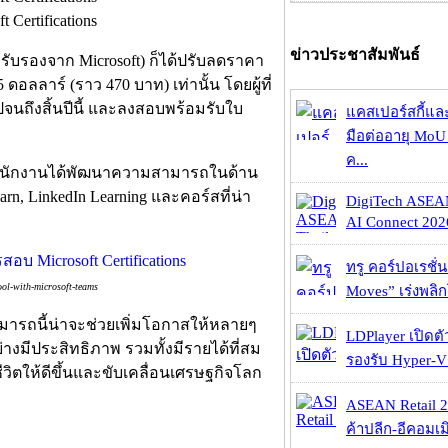
ข่าวประชาสัมพันธ์
ับรองจาก Microsoft) ก็ได้ปรับลดราคา
อลลาร์ (ราว 470 บาท) เท่านั้น โดยผู้ที่
นถึงสิ้นปีนี้ และลงสอบพร้อมรับใบ
แคสเปอร์สกี้แล
มือต่ออายุ MoU 
ค...
ห้พนักงานได้พัฒนาความสามารถในด้าน
arn, LinkedIn Learning และคอร์สที่น่า
DigiTech ASEA
AI Connect 2026
ทรู คอร์ปอเรชั่น
ol-with-microsoft-teams
Moves” เร่งพลิกโ
มารถนี้น่าจะช่วยเพิ่มโอกาสให้หลายๆ
LDPlayer เปิดตั
างมีประสิทธิภาพ รวมทั้งมีรายได้ที่สม
รองรับ Hyper-V
วิตให้ดีขึ้นและขับเคลื่อนเศรษฐกิจโลก
ASEAN Retail 2
ค้าปลีก-อีคอมเมิ