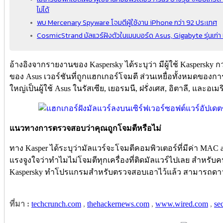
ไม่ได้
พบ Mercenary Spyware โจมตีผู้ใช้งาน iPhone กว่า 92 ประเทศ
CosmicStrand มัลแวร์ฝังตัวในเมนบอร์ด Asus, Gigabyte รุ่นเก่า เ
อ้างอิงจากรายงานของ Kaspersky ได้ระบุว่า มีผู้ใช้ Kaspersky กว
ของ Asus เวอร์ชันที่ถูกแฮกเกอร์โจมตี ส่วนเหยื่อทั้งหมดของก
ใหญ่เป็นผู้ใช้ Asus ในรัสเซีย, เยอรมนี, ฝรั่งเศส, อิตาลี, และอเม
แนวทางการตรวจสอบว่าคุณถูกโจมตีหรือไม่
ทาง Kasper ได้ระบุว่ามัลแวร์จะโจมตีคอมพิวเตอร์ที่มีค่า MAC add
แรงจูงใจว่าทำไมไม่โจมตีทุกเครื่องที่ติดมัลแวร์ไปเลย สำหรับคน
Kaspersky ทำโปรแกรมสำหรับตรวจสอบเอาไว้แล้ว สามารถดาวน์โห
ที่มา :
techcrunch.com
,
thehackernews.com
,
www.wired.com
,
se