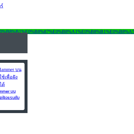
ร์
ammer บน
่อฝังแรนซัม