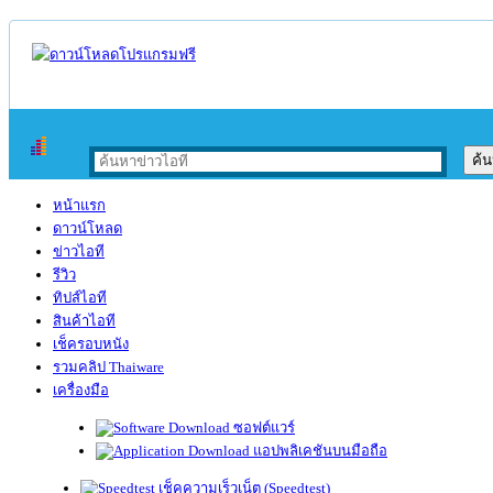
หน้าแรก
ดาวน์โหลด
ข่าวไอที
รีวิว
ทิปส์ไอที
สินค้าไอที
เช็ครอบหนัง
รวมคลิป Thaiware
เครื่องมือ
ซอฟต์แวร์
แอปพลิเคชันบนมือถือ
เช็คความเร็วเน็ต (Speedtest)