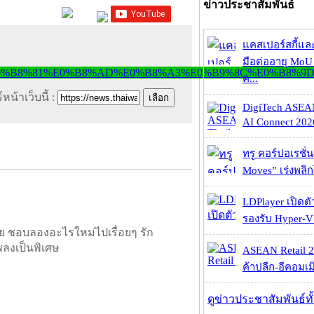
ข่าวประชาสัมพันธ์
แคสเปอร์สกี้แล
มือต่ออายุ MoU 
ค...
หน้าเว็บนี้ :
DigiTech ASEA
AI Connect 2026
ทรู คอร์ปอเรชั่น
Moves” เร่งพลิกโ
LDPlayer เปิดตั
รองรับ Hyper-V
ย ชอบลองอะไรใหม่ไปเรื่อยๆ รัก
พลงเป็นพิเศษ
ASEAN Retail 2
ค้าปลีก-อีคอมเมิ
ดูข่าวประชาสัมพันธ์ท