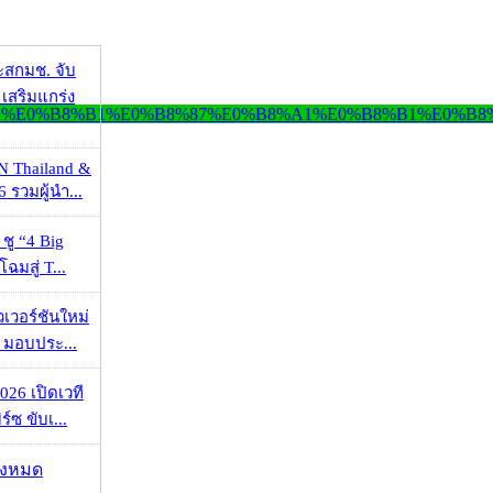
ะสกมช. จับ
เสริมแกร่ง
N Thailand &
 รวมผู้นำ...
 ชู “4 Big
ฉมสู่ T...
วเวอร์ชันใหม่
 มอบประ...
026 เปิดเวที
ร์ซ ขับเ...
ั้งหมด