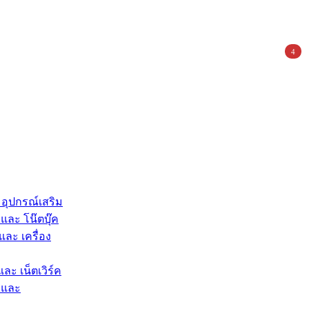
4
 อุปกรณ์เสริม
และ โน๊ตบุ๊ค
และ เครื่อง
และ เน็ตเวิร์ค
 และ