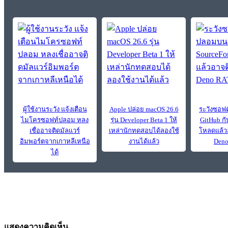
ผู้ใช้งานระวัง แจ้งเตือน
Apple ปล่อย macOS 26.6
ระวังซอฟ
ไมโครซอฟท์ปลอม หลง
รุ่น Developer Beta 1 ให้
GitHub กั
เชื่ออาจติดมัลแวร์
เหล่านักทดสอบได้ลองใช้
โหลดแล้วอ
อิมพอร์ตจากเกาหลีเหนือ
งานได้แล้ว
Deno
ได้
แสดงความคิดเห็น