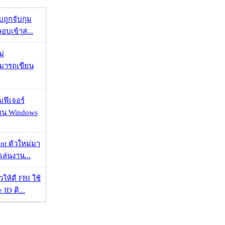
วบถูกจับกุม
ลอบเข้าส...
ม่
ามารถเขียน
มฟีเจอร์
 บน Windows
nt ตัวใหม่มา
เล่นงาน...
ให้ดี FBI ใช้
ID ติ...