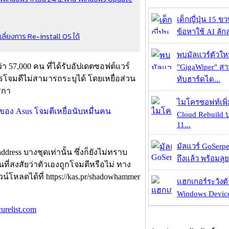
เด็กญี่ปุ่น 15 ข
ข้อหาใช้ AI ลัก
ลี่ยงการ Re-install OS ได้
พบมัลแวร์ตัวให
่า 57,000 คน ที่ได้รับอัปเดตซอฟต์แวร์
"GigaWiper" ส
ารโจมตีไม่สามารถระบุได้ โดยเหยื่อส่วน
ทับฮาร์ดได...
ริกา
ไมโครซอฟท์เพิ่
Cloud Rebuild
11...
มัลแวร์ GoSerpe
ress บางชุดเท่านั้น ซึ่งก็ยังไม่ทราบ
ถึงแล้ว พร้อมลุย
ที่สงสัยว่าตัวเองถูกโจมตีหรือไม่ ทาง
ลดได้ที่ https://kas.pr/shadowhammer
แฮกเกอร์ระวังตัว
Windows Device 
curelist.com