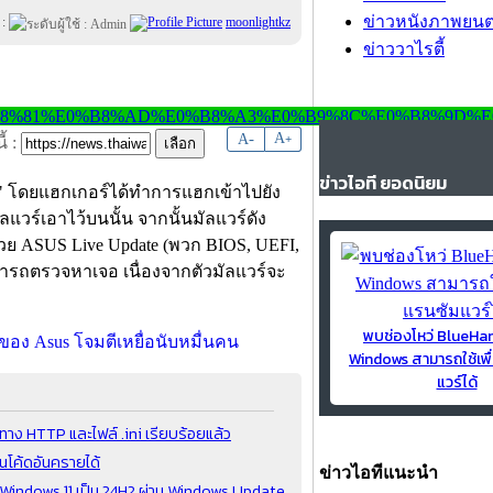
ข่าวหนังภาพยนต
 :
moonlightkz
ข่าววาไรตี้
-
A
A
+
้ :
ข่าวไอที ยอดนิยม
mer" โดยแฮกเกอร์ได้ทำการแฮกเข้าไปยัง
ลแวร์เอาไว้บนนั้น จากนั้นมัลแวร์ดัง
้วย ASUS Live Update (พวก BIOS, UEFI,
มารถตรวจหาเจอ เนื่องจากตัวมัลแวร์จะ
พบช่องโหว่ BlueH
Windows สามารถใช้เพื
แวร์ได้
ทาง HTTP และไฟล์ .ini เรียบร้อยแล้ว
นโค้ดอันครายได้
ข่าวไอทีแนะนำ
ด Windows 11 เป็น 24H2 ผ่าน Windows Update