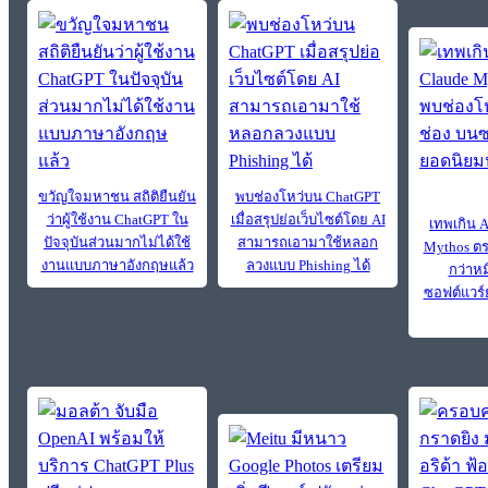
ขวัญใจมหาชน สถิติยืนยัน
พบช่องโหว่บน ChatGPT
ว่าผู้ใช้งาน ChatGPT ใน
เมื่อสรุปย่อเว็บไซต์โดย AI
เทพเกิน 
ปัจจุบันส่วนมากไม่ได้ใช้
สามารถเอามาใช้หลอก
Mythos ตร
งานแบบภาษาอังกฤษแล้ว
ลวงแบบ Phishing ได้
กว่าหม
ซอฟต์แวร