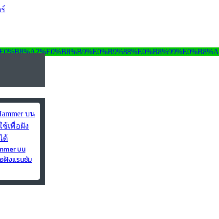
ร์
ammer บน
่อฝังแรนซัม