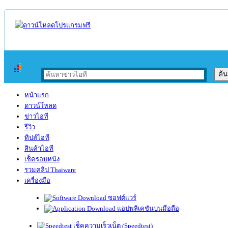
หน้าแรก
ดาวน์โหลด
ข่าวไอที
รีวิว
ทิปส์ไอที
สินค้าไอที
เช็ครอบหนัง
รวมคลิป Thaiware
เครื่องมือ
ซอฟต์แวร์
แอปพลิเคชันบนมือถือ
เช็คความเร็วเน็ต (Speedtest)