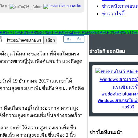
ข่าวหนังภาพยนต
นโดย :
เคนชิน
ข่าววาไรตี้
-
A
A
+
้ :
ข่าวไอที ยอดนิยม
 แรงดึงดูดโน้มถ่วงของโลก ที่มีผลโดยตรง
วกาศชาวญี่ปุ่น เพิ่งค้นพบว่า แรงดึงดูด
อวันที่ 19 ธันวาคม 2017 และเขาได้
วามสูงของเขาเพิ่มขึ้นถึง 9 ซม. หรือคิด
พบช่องโหว่ BlueH
Windows สามารถใช้เพื
แวร์ได้
อก คือเมื่อมาอยู่ในห้วงอวกาศ ความสูง
ห์ที่ความสูงของผมเพิ่มขึ้นอย่างรวดเร็ว"
มถ่วง จะทำให้ความสูงของเราเพิ่มขึ้น
ข่าวไอทีแนะนำ
แล้ว ความสูงจะเพิ่มขึ้นเพียง 2 นิ้ว