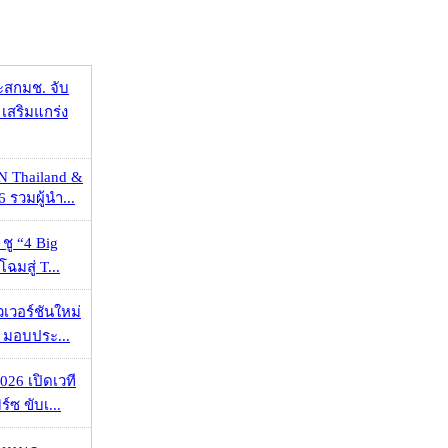
ะสกมช. จับ
เสริมแกร่ง
N Thailand &
 รวมผู้นำ...
 ชู “4 Big
ฉมสู่ T...
วเวอร์ชันใหม่
 มอบประ...
026 เปิดเวที
ร์ซ ขับเ...