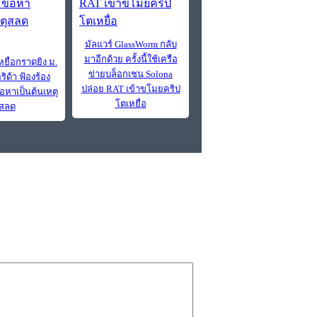
มัลแวร์ GlassWorm กลับ
มาอีกด้วย ครั้งนี้ใช้เครือ
ยื่อกราดยิง ม.
ข่ายบล็อกเชน Solona
ิด้า ฟ้องร้อง
ปล่อย RAT เข้าขโมยคริป
อหาเป็นต้นเหตุ
โตเหยื่อ
สลด