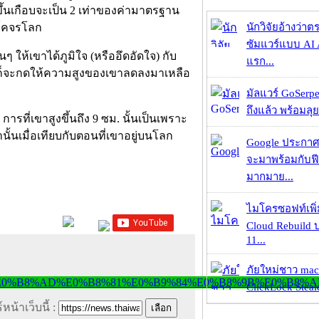
ขึ้นเกือบจะเป็น 2 เท่าของค่ามาตรฐาน
งโคจรโลก
นักวิจัยอ้างว่
ซัมแวร์แบบ AI 
้นๆ ให้เขาได้ภูมิใจ (หรืออึดอัดใจ) กับ
แรก...
ลกก็จะกดให้ความสูงของเขาลดลงมาเหลือ
มัลแวร์ GoSerpe
ถึงแล้ว พร้อมลุย
ารที่เขาสูงขึ้นถึง 9 ซม. นั้นเป็นเพราะ
่านั้นเมื่อเทียบกับตอนที่เขาอยู่บนโลก
Google ประกาศ
จะมาพร้อมกับฟี
มากมาย...
ไมโครซอฟท์เพิ่
Cloud Rebuild
11...
ภัยใหม่ชาว mac
ClickLock Stealer
หน้าเว็บนี้ :