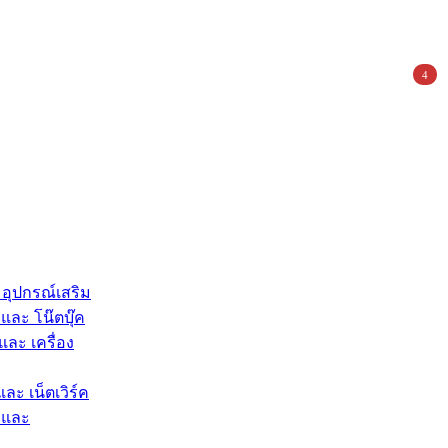
4
 อุปกรณ์เสริม
และ โน๊ตบุ๊ค
และ เครื่อง
และ เน็ตเวิร์ค
 และ