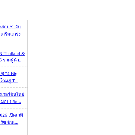
ะสกมช. จับ
เสริมแกร่ง
N Thailand &
 รวมผู้นำ...
 ชู “4 Big
ฉมสู่ T...
วเวอร์ชันใหม่
 มอบประ...
026 เปิดเวที
ร์ซ ขับเ...