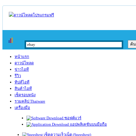
หน้าแรก
ดาวน์โหลด
ข่าวไอที
รีวิว
ทิปส์ไอที
สินค้าไอที
เช็ครอบหนัง
รวมคลิป Thaiware
เครื่องมือ
ซอฟต์แวร์
แอปพลิเคชันบนมือถือ
เช็คความเร็วเน็ต (Speedtest)