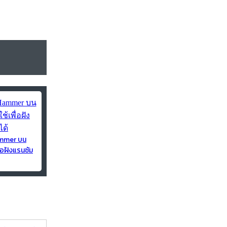
ammer บน
่อฝังแรนซัม