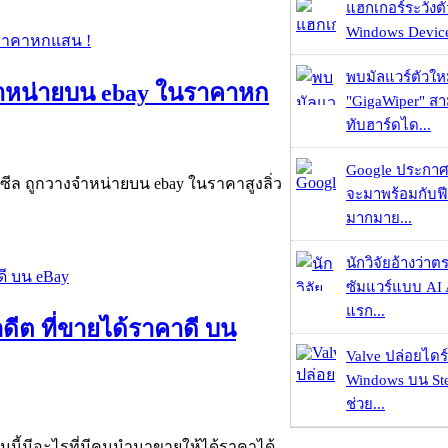
แฮกเกอร์ระวังตัว
Windows Device 
พบมัลแวร์ตัวให
งจำหน่ายบน ebay ในราคาหก
"GigaWiper" ส
ทับฮาร์ดได...
Google ประกาศ
ะซีล ถูกวางจำหน่ายบน ebay ในราคาสูงลิ่ว
จะมาพร้อมกับฟี
มากมาย...
นักวิจัยอ้างว่
ซัมแวร์แบบ AI 
แรก...
ีต ที่ขายได้ราคาดี บน
Valve ปล่อยไดร์
Windows บน St
ช่วย...
ันนี้มีอะไรที่มีคนนำมาขายให้ได้ราคาได้