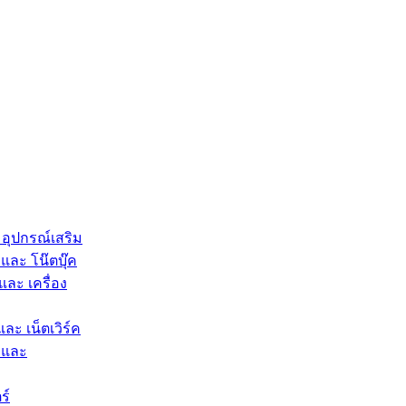
 อุปกรณ์เสริม
และ โน๊ตบุ๊ค
และ เครื่อง
และ เน็ตเวิร์ค
 และ
ร์