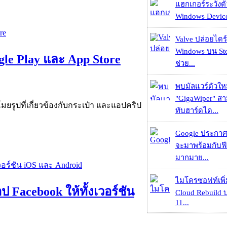
แฮกเกอร์ระวังตัว
Windows Device 
Valve ปล่อยไดร์
Windows บน St
le Play และ App Store
ช่วย...
พบมัลแวร์ตัวให
"GigaWiper" ส
รูปที่เกี่ยวข้องกับกระเป๋า และแอปคริป
ทับฮาร์ดได...
Google ประกาศ
จะมาพร้อมกับฟี
มากมาย...
ไมโครซอฟท์เพิ่
Facebook ให้ทั้งเวอร์ชัน
Cloud Rebuild
11...