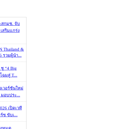
ะสกมช. จับ
เสริมแกร่ง
N Thailand &
 รวมผู้นำ...
 ชู “4 Big
ฉมสู่ T...
วเวอร์ชันใหม่
 มอบประ...
026 เปิดเวที
ร์ซ ขับเ...
ั้งหมด