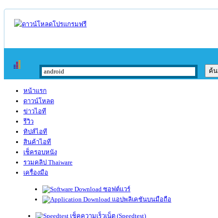
หน้าแรก
ดาวน์โหลด
ข่าวไอที
รีวิว
ทิปส์ไอที
สินค้าไอที
เช็ครอบหนัง
รวมคลิป Thaiware
เครื่องมือ
ซอฟต์แวร์
แอปพลิเคชันบนมือถือ
เช็คความเร็วเน็ต (Speedtest)