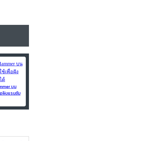
ammer บน
่อฝังแรนซัม