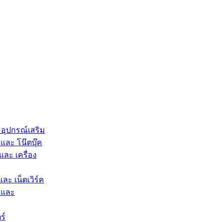
 อุปกรณ์เสริม
และ โน๊ตบุ๊ค
และ เครื่อง
และ เน็ตเวิร์ค
 และ
ร์