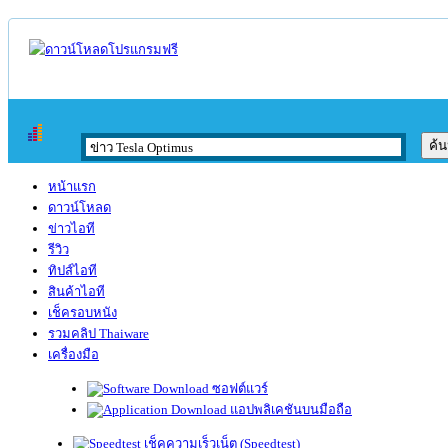
หน้าแรก
ดาวน์โหลด
ข่าวไอที
รีวิว
ทิปส์ไอที
สินค้าไอที
เช็ครอบหนัง
รวมคลิป Thaiware
เครื่องมือ
ซอฟต์แวร์
แอปพลิเคชันบนมือถือ
เช็คความเร็วเน็ต (Speedtest)