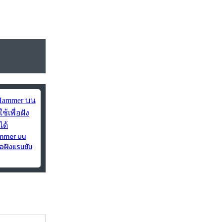
ammer บน
่อฝังแรนซัม