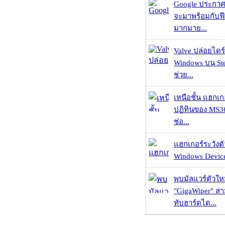
Google ประกาศ
จะมาพร้อมกับฟี
มากมาย...
Valve ปล่อยไดร์
Windows บน St
ช่วย...
เหนือชั้น แฮกเ
ปฏิทินของ MS3
ช่อ...
แฮกเกอร์ระวังตัว
Windows Device 
พบมัลแวร์ตัวให
"GigaWiper" ส
ทับฮาร์ดได...