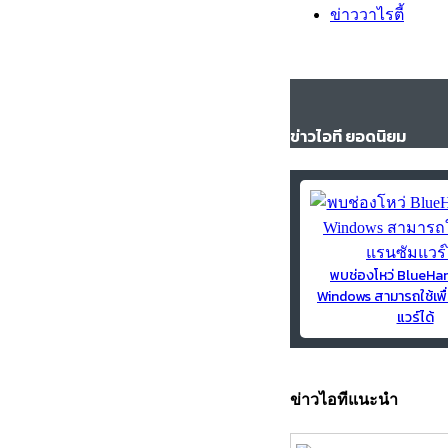
ข่าววาไรตี้
ข่าวไอที ยอดนิยม
พบช่องโหว่ BlueH
Windows สามารถใช้เพื
แวร์ได้
ข่าวไอทีแนะนำ