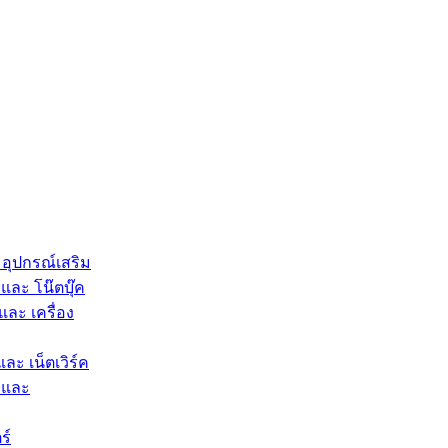
 อุปกรณ์เสริม
และ โน๊ตบุ๊ค
และ เครื่อง
และ เน็ตเวิร์ค
 และ
ร์