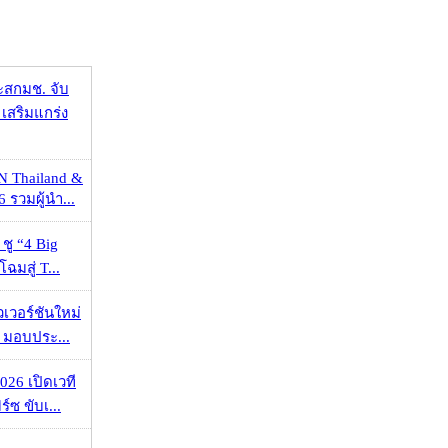
ะสกมช. จับ
เสริมแกร่ง
N Thailand &
 รวมผู้นำ...
 ชู “4 Big
ฉมสู่ T...
วเวอร์ชันใหม่
 มอบประ...
026 เปิดเวที
ร์ซ ขับเ...