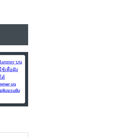
ammer บน
่อฝังแรนซัม