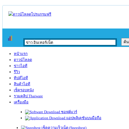
หน้าแรก
ดาวน์โหลด
ข่าวไอที
รีวิว
ทิปส์ไอที
สินค้าไอที
เช็ครอบหนัง
รวมคลิป Thaiware
เครื่องมือ
ซอฟต์แวร์
แอปพลิเคชันบนมือถือ
เช็คความเร็วเน็ต (Speedtest)