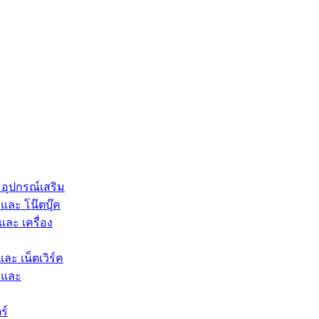
 อุปกรณ์เสริม
และ โน๊ตบุ๊ค
และ เครื่อง
และ เน็ตเวิร์ค
 และ
ร์