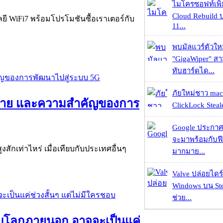
ไมโครซอฟท์เพิ่
Cloud Rebuild
ยี WiFi7 พร้อมโปรโมชันซื้อเราเตอร์กับ
11...
พบมัลแวร์ตัวให
"GigaWiper" ส
ทับฮาร์ดได...
ภัยใหม่ชาว mac
งท้าย และความสำคัญของการ
ClickLock Stealer
Google ประกาศ
จะมาพร้อมกับฟี
งสักเท่าไหร่ เมื่อเทียบกับประเทศอื่นๆ
มากมาย...
Valve ปล่อยไดร์
Windows บน St
ช่วย...
ตกับโลกภายนอก อาจจะเป็นแค่