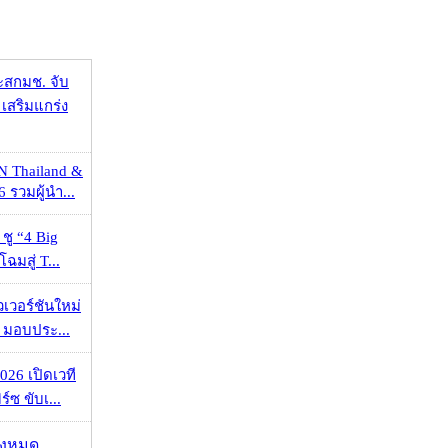
ะสกมช. จับ
เสริมแกร่ง
N Thailand &
 รวมผู้นำ...
 ชู “4 Big
ฉมสู่ T...
วเวอร์ชันใหม่
 มอบประ...
026 เปิดเวที
ร์ซ ขับเ...
ั้งหมด