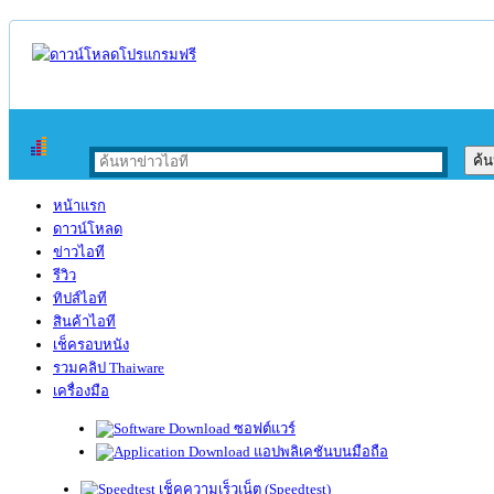
หน้าแรก
ดาวน์โหลด
ข่าวไอที
รีวิว
ทิปส์ไอที
สินค้าไอที
เช็ครอบหนัง
รวมคลิป Thaiware
เครื่องมือ
ซอฟต์แวร์
แอปพลิเคชันบนมือถือ
เช็คความเร็วเน็ต (Speedtest)