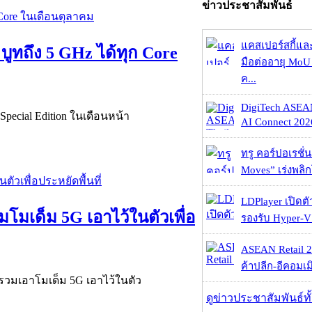
ข่าวประชาสัมพันธ์
แคสเปอร์สกี้แล
 บูทถึง 5 GHz ได้ทุก Core
มือต่ออายุ MoU 
ค...
DigiTech ASEA
น Special Edition ในเดือนหน้า
AI Connect 2026
ทรู คอร์ปอเรชั่น
Moves” เร่งพลิกโ
LDPlayer เปิดตั
โมเด็ม 5G เอาไว้ในตัวเพื่อ
รองรับ Hyper-V
ASEAN Retail 2
ค้าปลีก-อีคอมเมิ
ี่รวมเอาโมเด็ม 5G เอาไว้ในตัว
ดูข่าวประชาสัมพันธ์ท