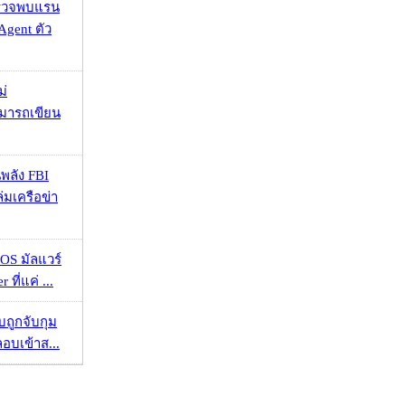
าตรวจพบแรน
Agent ตัว
ม่
ามารถเขียน
พลัง FBI
่มเครือข่า
OS มัลแวร์
 ที่แค่ ...
วบถูกจับกุม
ลอบเข้าส...