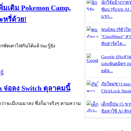
นักวิจัยอ้างว่
ิ่มเติม Pokemon Camp,
ซัมแวร์แบบ AI 
แรก...
หรี่ด้วย!
พบมัลแวร์ตัวให
"GigaWiper" ส
ทับฮาร์ดได...
พัดเตาไฟกันได้แล้วนะรู้ยัง
Google ประสาน
และพันธมิตร ถล
ยมัล...
ภัยใหม่ชาว mac
จ่อลง Switch ตุลาคมนี้
ClickLock Stealer
าว่าจะมีเกมมาลง ซึ่งก็มาจริงๆ ตามความ
เด็กญี่ปุ่น 15 ข
ข้อหาใช้ AI ลัก