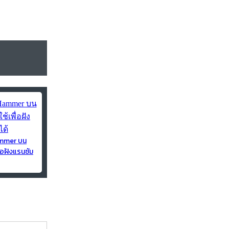
ammer บน
่อฝังแรนซัม