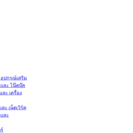
 อุปกรณ์เสริม
และ โน๊ตบุ๊ค
และ เครื่อง
และ เน็ตเวิร์ค
 และ
ร์