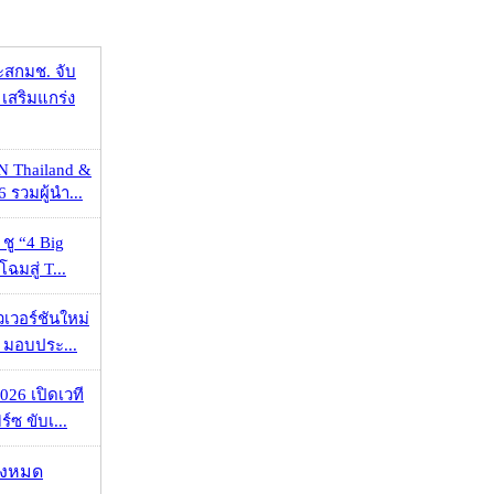
ะสกมช. จับ
เสริมแกร่ง
N Thailand &
 รวมผู้นำ...
 ชู “4 Big
ฉมสู่ T...
วเวอร์ชันใหม่
 มอบประ...
026 เปิดเวที
ร์ซ ขับเ...
ั้งหมด