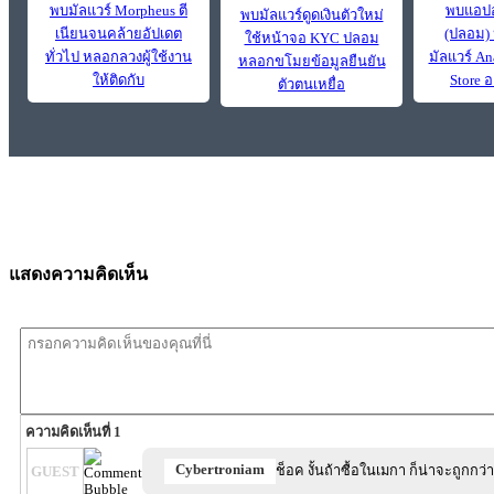
พบมัลแวร์ Morpheus ตี
พบแอปอ
พบมัลแวร์ดูดเงินตัวใหม่
เนียนจนคล้ายอัปเดต
(ปลอม)
ใช้หน้าจอ KYC ปลอม
ทั่วไป หลอกลวงผู้ใช้งาน
มัลแวร์ An
หลอกขโมยข้อมูลยืนยัน
ให้ติดกับ
Store 
ตัวตนเหยื่อ
แสดงความคิดเห็น
ความคิดเห็นที่ 1
Cybertroniam
ช็อค งั้นถ้าซื้อในเมกา ก็น่าจะถูกกว่าง
GUEST