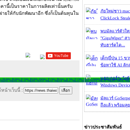
าคานี้เป็นราคาในการผลิตเท่านั้นครับ
ภัยใหม่ชาว mac
่ายให้กับนักพัฒนาอีก ซึ่งก็เป็นต้นทุนใน
ClickLock Stealer
พบมัลแวร์ตัวให
"GigaWiper" ส
ทับฮาร์ดได...
เด็กญี่ปุ่น 15 ข
ข้อหาใช้ AI ลัก
แฮกเกอร์ระวังตัว
Windows Device 
หน้าเว็บนี้ :
มัลแวร์ GoSerpe
ถึงแล้ว พร้อมลุย
ข่าวประชาสัมพันธ์