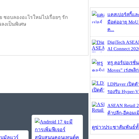
แคสเปอร์สกี้แล
ย ชอบลองอะไรใหม่ไปเรื่อยๆ รัก
มือต่ออายุ MoU 
พลงเป็นพิเศษ
ค...
DigiTech ASEA
AI Connect 2026
ทรู คอร์ปอเรชั่น
Moves” เร่งพลิกโ
LDPlayer เปิดตั
รองรับ Hyper-V
ASEAN Retail 2
ค้าปลีก-อีคอมเมิ
ดูข่าวประชาสัมพันธ์ท