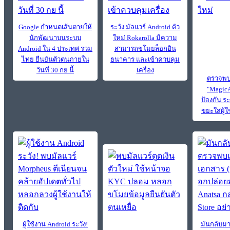
Google กำหนดเส้นตายให้
ระวัง มัลแวร์ Android ตัว
นักพัฒนาบนระบบ
ใหม่ Rokarolla มีความ
Android ใน 4 ประเทศ รวม
สามารถขโมยล็อกอิน
ไทย ยืนยันตัวตนภายใน
ธนาคาร และเข้าควบคุม
วันที่ 30 กย นี้
เครื่อง
ตรวจพบม
"MagicA
ป้องกัน 
ขยะใส่ผู้
ผู้ใช้งาน Android ระวัง!
มันกลับมา