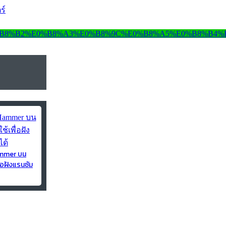
ร์
ammer บน
่อฝังแรนซัม