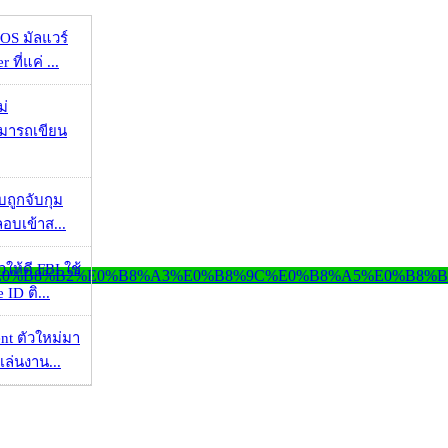
OS มัลแวร์
 ที่แค่ ...
ม่
ามารถเขียน
วบถูกจับกุม
ลอบเข้าส...
ให้ดี FBI ใช้
ID ติ...
nt ตัวใหม่มา
เล่นงาน...