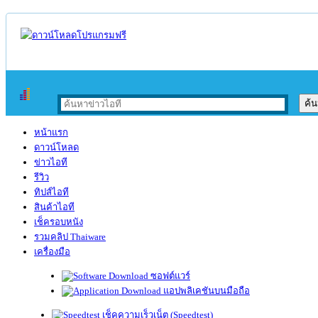
หน้าแรก
ดาวน์โหลด
ข่าวไอที
รีวิว
ทิปส์ไอที
สินค้าไอที
เช็ครอบหนัง
รวมคลิป Thaiware
เครื่องมือ
ซอฟต์แวร์
แอปพลิเคชันบนมือถือ
เช็คความเร็วเน็ต (Speedtest)