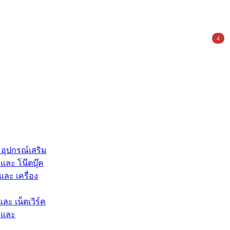
4
 อุปกรณ์เสริม
และ โน๊ตบุ๊ค
และ เครื่อง
และ เน็ตเวิร์ค
 และ