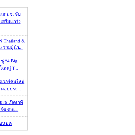
ะสกมช. จับ
เสริมแกร่ง
N Thailand &
 รวมผู้นำ...
 ชู “4 Big
ฉมสู่ T...
วเวอร์ชันใหม่
 มอบประ...
026 เปิดเวที
ร์ซ ขับเ...
ั้งหมด