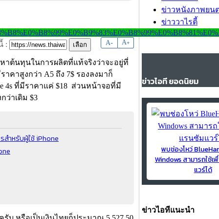
ข่าวหนังภาพยนต
ข่าววาไรตี้
-
A
A
+
้ :
นทุนในการผลิตที่แท้จริงว่าจะอยู่ที่
มีราคาสูงกว่า A5 ถึง 7$ รองลงมาก็
ข่าวไอที ยอดนิยม
e 4s ที่มีราคาแค่ $18 ส่วนหน้าจอที่มี
งกว่าเดิม $3
รสำหรับผู้ใช้ iPhone
พบช่องโหว่ BlueH
hone
Windows สามารถใช้เพื
แวร์ได้
ข่าวไอทีแนะนำ
ั้นครับ หรือเป็นเงินไทยก็ประมาณ 5,527.50