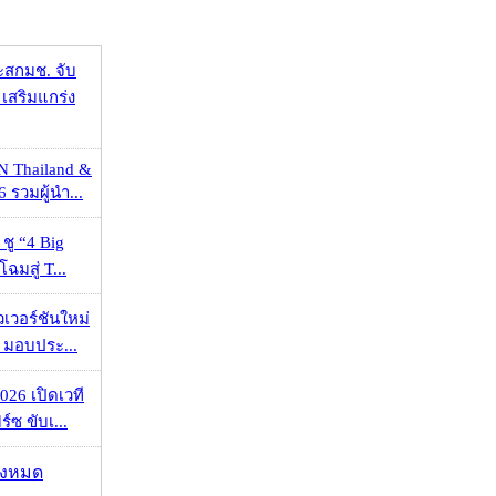
ะสกมช. จับ
เสริมแกร่ง
N Thailand &
 รวมผู้นำ...
 ชู “4 Big
ฉมสู่ T...
วเวอร์ชันใหม่
 มอบประ...
026 เปิดเวที
ร์ซ ขับเ...
ั้งหมด