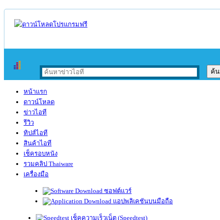
หน้าแรก
ดาวน์โหลด
ข่าวไอที
รีวิว
ทิปส์ไอที
สินค้าไอที
เช็ครอบหนัง
รวมคลิป Thaiware
เครื่องมือ
ซอฟต์แวร์
แอปพลิเคชันบนมือถือ
เช็คความเร็วเน็ต (Speedtest)