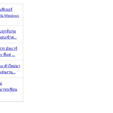
มฟีเจอร์
 บน Windows
วบถูกจับกุม
ลอบเข้าส...
OS มัลแวร์
 ที่แค่ ...
nt ตัวใหม่มา
เล่นงาน...
ม่
ามารถเขียน