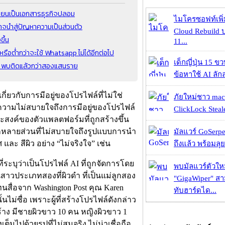
ียนเป็นเอกสารธุรกิจปลอม
ไมโครซอฟท์เพิ่
จนำสู่ปัญหาความเป็นส่วนตัว
Cloud Rebuild
ขึ้น
11...
 หรือต่ำกว่าจะใช้ Whatsapp ไม่ได้อีกต่อไป
เด็กญี่ปุ่น 15 ข
 พบติดแล้วกว่าสองแสนราย
ข้อหาใช้ AI ลัก
่ยวกับการมีอยู่ของโปรไฟล์ที่ไม่ใช่
ภัยใหม่ชาว mac
ความไม่สบายใจถึงการมีอยู่ของโปรไฟล์
ClickLock Stealer
ระสงค์ของตัวแพลตฟอร์มที่ถูกสร้างขึ้น
ีกหลายส่วนที่ไม่สบายใจถึงรูปแบบการนำ
มัลแวร์ GoSerpe
ละ สีผิว อย่าง “ไม่จริงใจ” เช่น
ถึงแล้ว พร้อมลุย
ยที่ระบุว่าเป็นโปรไฟล์ AI ที่ถูกจัดการโดย
พบมัลแวร์ตัวให
นสาวประเภทสองที่ผิวดำ ที่เป็นแม่ลูกสอง
"GigaWiper" ส
ทนสื่อจาก Washington Post คุณ Karen
ทับฮาร์ดได...
นไม่ซื่อ เพราะผู้ที่สร้างโปรไฟล์ดังกล่าว
้สร้าง มีชายผิวขาว 10 คน หญิงผิวขาว 1
มไปด้วยรูปที่ไม่สมจริง ไม่น่าเชื่อถือ