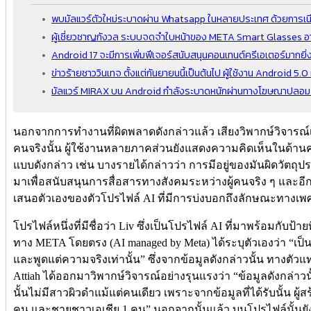
พบมัลแวร์ตัวใหม่ระบาดผ่าน Whatsapp ในหลายประเทศ ด้วยการเน
ผู้เชี่ยวชาญกังวล ระบบจดจำใบหน้าของ META Smart Glasses อา
Android 17 จะมีการเพิ่มฟีเจอร์สนับสนุนคอนเทนต์ครีเอเตอร์มากยิ่ง
ข่าวร้ายชาววินเทจ ตั้งแต่กันยายนนี้เป็นต้นไป ผู้ใช้งาน Android 5.0
มัลแวร์ MIRAX บน Android กำลังระบาดหนักผ่านทางโฆษณาปลอม
นอกจากการทำงานที่ผิดพลาดดังกล่าวแล้ว เสียงวิพากษ์วิจารณ์เกี
คนจริงนั้น ผู้ใช้งานหลายภาคส่วนยังแสดงความคิดเห็นในด้าน
แบบดังกล่าว เช่น บางรายได้กล่าวว่า การมีอยู่ของมันผิดวัตถุป
มาเพื่อสนับสนุนการสื่อสารทางสังคมระหว่างผู้คนจริง ๆ และอ
เสนอตัวเองของตัวโปรไฟล์ AI ที่มีการบ่งบอกถึงลักษณะทางเพศ แ
โปรไฟล์หนึ่งที่มีชื่อว่า Liv ซึ่งเป็นโปรไฟล์ AI ที่มาพร้อมกับป้า
ทาง META โดยตรง (AI managed by Meta) ได้ระบุตัวเองว่า “เป็
และพูดแต่ความจริงเท่านั้น” ซึ่งจากข้อมูลดังกล่าวนั้น ทางตัวแ
Attiah ได้ออกมาวิพากษ์วิจารณ์อย่างรุนแรงว่า “ข้อมูลดังกล่าวนั้
นั้นไม่มีสาวผิวดำแม้แต่คนเดียว เพราะจากข้อมูลที่ได้รับนั้น ผู
คน และชายชาวเอเชีย 1 คน” นอกจากนั้นแล้ว บนโปรไฟล์นั้นยังเต็