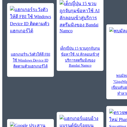
เด็กญี่ปุ่น 15 ขวบถูกจับกุม
แฮกเกอร์ระวังตัวให้ดี FBI
ข้อหาใช้ AI ลักลอบเข้าสู่
ใช้ Windows Device ID
บริการสตรีมมิงของ
Bandai Namco
ติดตามตัวแฮกเกอร์ได้
พบมัลแ
"GigaWi
เขียนทับฮ
ทำลาย