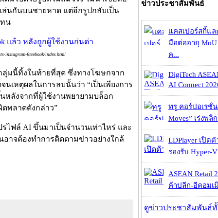
ข่าวประชาสัมพันธ์
ังเล่นกันบนชายหาด แต่อีกรูปกลับเป็น
แทน
แคสเปอร์สกี้แล
มือต่ออายุ MoU 
ค...
ts-instagram-facebook/index.html
่มนี้ทิ้งในท้ายที่สุด ซึ่งทางโฆษกจาก
DigiTech ASEA
จนเหตุผลในการลบนั้นว่า “เป็นเพียงการ
AI Connect 2026
ึ้นหลังจากที่ผู้ใช้งานพยายามบล็อก
ทรู คอร์ปอเรชั่น
ผิดพลาดดังกล่าว”
Moves” เร่งพลิกโ
งโปรไฟล์ AI ขึ้นมาเป็นจำนวนเท่าไหร่ และ
านอาจต้องทำการติดตามข่าวอย่างใกล้
LDPlayer เปิดตั
รองรับ Hyper-V
ASEAN Retail 2
ค้าปลีก-อีคอมเมิ
ดูข่าวประชาสัมพันธ์ท