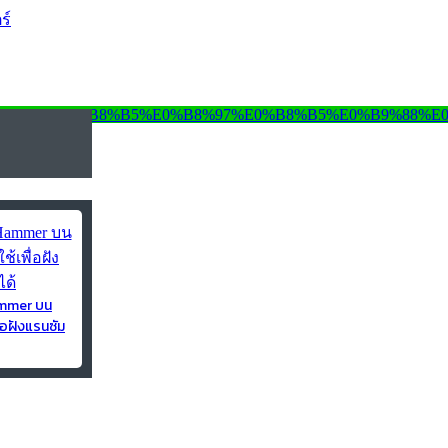
ร์
ammer บน
่อฝังแรนซัม