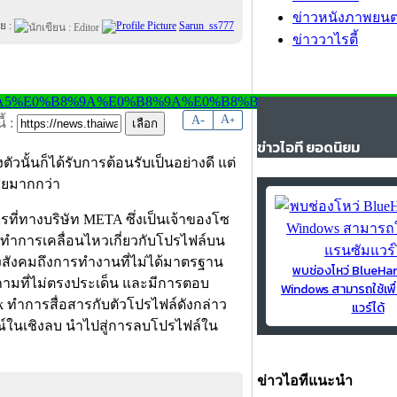
ข่าวหนังภาพยนต
ย :
Sarun_ss777
ข่าววาไรตี้
-
A
A
+
้ :
ข่าวไอที ยอดนิยม
วนั้นก็ได้รับการต้อนรับเป็นอย่างดี แต่
สียมากกว่า
ี่ทางบริษัท META ซึ่งเป็นเจ้าของโซ
มาทำการเคลื่อนไหวเกี่ยวกับโปรไฟล์บน
นวงสังคมถึงการทำงานที่ไม่ได้มาตรฐาน
พบช่องโหว่ BlueH
ถามที่ไม่ตรงประเด็น และมีการตอบ
Windows สามารถใช้เพื
ทำการสื่อสารกับตัวโปรไฟล์ดังกล่าว
แวร์ได้
รณ์ในเชิงลบ นำไปสู่การลบโปรไฟล์ใน
ข่าวไอทีแนะนำ