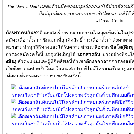
The Devil's Deal แสดงด้านมืดของมนุษย์ออกมาได้น่ากลัวจนเก
ตีแผ่มุมมืดของระบอบประชาธิปไตยเกาหลีใต้ ที
- Dread Central
ดีลนรกคนกินชาติ
เล่าถึงเรื่องราวเกมการเมืองสุดเข้มข้นในปูซา
สมัครเลือกตั้งสมาชิกสภาที่ถูกตัดสิทธิ์การเลือกตั้งกำลังหาทาง
พยายามทำทุกวิถีทางและได้รับความช่วยเหลือจาก
พิลโด(คิมม
การลงสมัครครั้งนี้ แฮอุงบังเอิญได้
‘เอกสารลับ’
บางอย่างที่จะใ
งมิน)
หัวคะแนนและผู้มีอิทธิพลที่ทำเขาต้องออกจากการลงสมัครคร
เปิดดีลความชั่วครั้งใหม่ ในเกมสกปรกที่ไม่มีใครสนเรื่องกฎและวิ
คือคนที่จะรอดจากการแข่งขันครั้งนี้