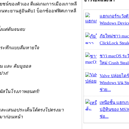
โยชน์ของตัวเอง ตีแผ่เกมการเมืองเกาหลี
านทะยานสู่อันดับ1 บ็อกซ์ออฟฟิศเกาหลี
แฮกเกอร์ระวังตัว
Windows Device 
ั้งแต่ต้นจนจบ
ภัยใหม่ชาว mac
ClickLock Stealer
าที ระทึกแบบลืมหายใจ
ชาว macOS ระวั
ใหม่ Crash Steal
น และ คิมมูยอล
ปวง!
Valve ปล่อยไดร์
Windows บน St
ช่วย...
มผัสในโรงภาพยนตร์!
เหนือชั้น แฮกเ
ปฏิทินของ MS3
งและเสนอประเด็นได้ตรงไปตรงมา
ช่อ...
กมาก่อนหน้า