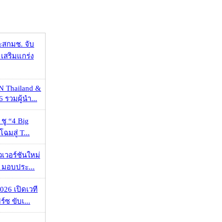
ะสกมช. จับ
เสริมแกร่ง
N Thailand &
 รวมผู้นำ...
 ชู “4 Big
ฉมสู่ T...
วเวอร์ชันใหม่
 มอบประ...
026 เปิดเวที
ร์ซ ขับเ...