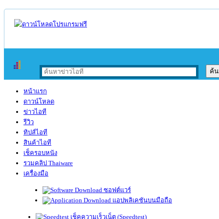
หน้าแรก
ดาวน์โหลด
ข่าวไอที
รีวิว
ทิปส์ไอที
สินค้าไอที
เช็ครอบหนัง
รวมคลิป Thaiware
เครื่องมือ
ซอฟต์แวร์
แอปพลิเคชันบนมือถือ
เช็คความเร็วเน็ต (Speedtest)