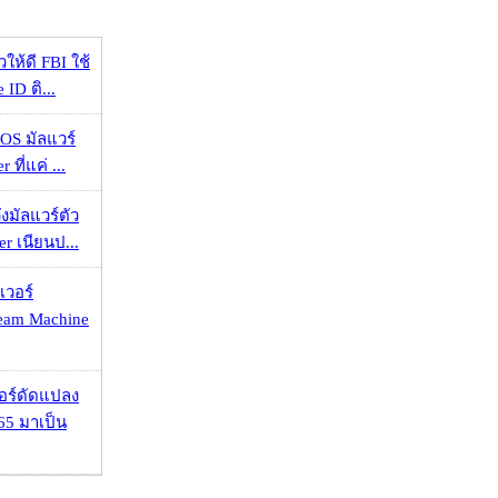
ให้ดี FBI ใช้
ID ติ...
OS มัลแวร์
 ที่แค่ ...
งมัลแวร์ตัว
er เนียนป...
เวอร์
eam Machine
กอร์ดัดแปลง
65 มาเป็น