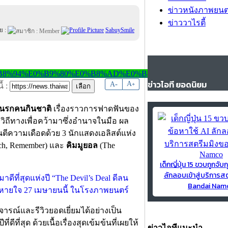
ข่าวหนังภาพยนต
ข่าววาไรตี้
ย :
SabuySmile
ข่าวไอที ยอดนิยม
-
A
A
+
้ :
ีลนรกคนกินชาติ
เรื่องราวการฟาดฟันของ
วิถีทางเพื่อคว้ามาซึ่งอำนาจในมือ ผล
ันตีความเดือดด้วย 3 นักแสดงเอลิสต์แห่ง
ch, Remember) และ
คิมมูยอล
(The
เด็กญี่ปุ่น 15 ขวบถูกจับก
ลักลอบเข้าสู่บริการส
Bandai Nam
จารณ์และรีวิวยอดเยี่ยมได้อย่างเป็น
ีที่สุด ด้วยเนื้อเรื่องสุดเข้มข้นที่เผยให้
ข่าวไอทีแนะนำ