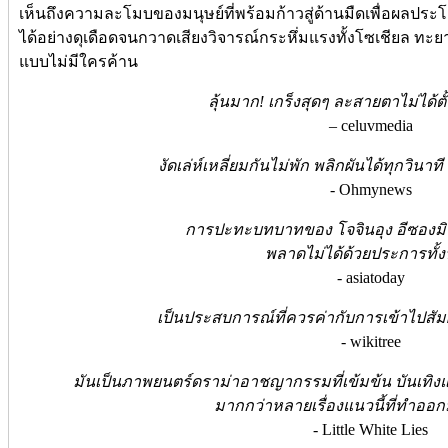
เห็นถึงความละโมบของมนุษย์ที่พร้อมก้าวสู่ด้านมืดเพื่อผลประ
ได้อย่างดุเดือดจนกวาดเสียงวิจารณ์กระหึ่มแรงทั้งโซเชียล ทะย
แบบไม่มีใครค้าน
ลุ้นมาก! เกร็งสุดๆ ละสายตาไม่ได้ต
– celuvmedia
งัดเล่ห์เหลี่ยมกันไม่พัก พลิกผันได้ทุกวิน
- Ohmynews
การปะทะบทบาทของ โจจินอุง อีซองมิ
พลาดไม่ได้ด้วยประการทั้ง
- asiatoday
เป็นประสบการณ์ที่ควรค่ากับการเข้าไปสั
- wikitree
มันเป็นภาพยนตร์ดราม่าอาชญากรรมที่เข้มข้น บันเทิ
มากกว่าหลายเรื่องแนวนี้ที่ทำออ
- Little White Lies