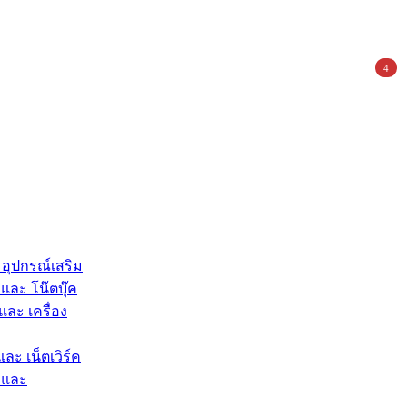
4
 อุปกรณ์เสริม
และ โน๊ตบุ๊ค
และ เครื่อง
และ เน็ตเวิร์ค
 และ