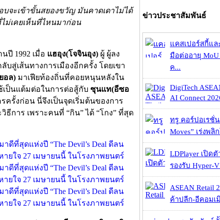
ือบจะเข้าขั้นสยองขวัญ มันคาดเดาไม่ได้
ข่าวประชาสัมพันธ์
่ไม่เคยเห็นที่ไหนมาก่อน
แคสเปอร์สกี้แล
นปี 1992 เมื่อ
แฮอุง(โจจินอุง)
ผู้ ผู้ลง
มือต่ออายุ MoU 
กลับสู่เส้นทางการเมืองอีกครั้ง โดยเขา
ค...
ูยอล)
มาเฟียท้องถิ่นที่คอยหนุนหลังใน
DigiTech ASEA
ช้เป็นแต้มต่อในการต่อสู้กับ
ซุนแท(อีซอ
AI Connect 2026
ั้งก่อน นี่จึงเป็นจุดเริ่มต้นของการ
ธีการ เพราะคนที่ “กิน” ได้ “โกง” ที่สุด
ทรู คอร์ปอเรชั่น
Moves” เร่งพลิกโ
LDPlayer เปิดตั
รองรับ Hyper-V
ASEAN Retail 2
ค้าปลีก-อีคอมเมิ