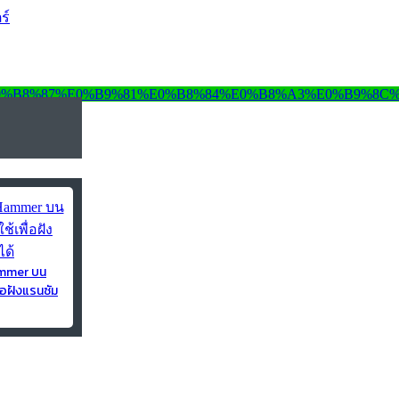
ร์
ammer บน
่อฝังแรนซัม