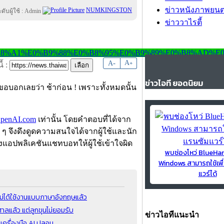
ข่าวหนังภาพยนต
NUMKINGSTON
ข่าววาไรตี้
-
A
A
+
้ :
ข่าวไอที ยอดนิยม
ขอบอกเลยว่า ช้าก่อน ! เพราะทั้งหมดนั้น
penAI.com
เท่านั้น โดยคำตอบที่ได้จาก
ๆ จึงดึงดูดความสนใจได้จากผู้ใช้และนัก
างแอปพลิเคชันแชทบอทให้ผู้ใช้เข้าใจผิด
พบช่องโหว่ BlueH
Windows สามารถใช้เพื
แวร์ได้
ไม่ได้ใช้งานแบบภาษาอังกฤษแล้ว
ลแล้ว แต่ลูกขุนไม่ยอมรับ
ข่าวไอทีแนะนำ
กเครื่องมือ AI ปลอม