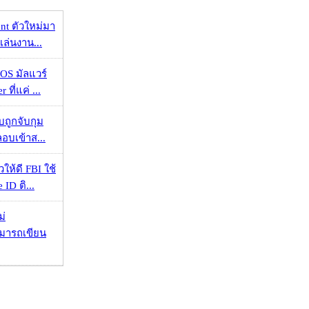
nt ตัวใหม่มา
เล่นงาน...
OS มัลแวร์
 ที่แค่ ...
วบถูกจับกุม
ลอบเข้าส...
ให้ดี FBI ใช้
ID ติ...
ม่
ามารถเขียน