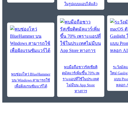
ในรูปแบบแอปได้แล้ว
พบมือถือชาวรัสเซียติ
ระวังมัลแ
ดมัลแวร์เพิ่มขึ้น 70% เพ
ใหม่ Gasli
พบช่องโหว่ BlueHammer
ราะแอปที่ใช้ในประเทศ
แบบ Prom
บน Windows สามารถใช้
ไม่มีบน App Store
หลอก A
เพื่อฝังแรนซัมแวร์ได้
ทางการ