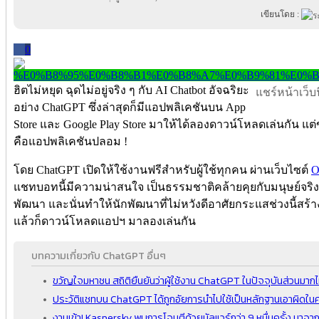
เขียนโดย :
0
ฮิตไม่หยุด ฉุดไม่อยู่จริง ๆ กับ AI Chatbot อัจฉริยะ
แชร์หน้าเว็บนี
อย่าง ChatGPT ซึ่งล่าสุดก็มีแอปพลิเคชันบน App
Store และ Google Play Store มาให้ได้ลองดาวน์โหลดเล่นกัน แต่
คือแอปพลิเคชันปลอม !
โดย ChatGPT เปิดให้ใช้งานฟรีสำหรับผู้ใช้ทุกคน ผ่านเว็บไซต์
O
แชทบอทนี้มีความน่าสนใจ เป็นธรรมชาติคล้ายคุยกับมนุษย์จริง 
พัฒนา และนั่นทำให้นักพัฒนาที่ไม่หวังดีอาศัยกระแสช่วงนี้สร้
แล้วก็ดาวน์โหลดแอปฯ มาลองเล่นกัน
บทความเกี่ยวกับ ChatGPT อื่นๆ
ขวัญใจมหาชน สถิติยืนยันว่าผู้ใช้งาน ChatGPT ในปัจจุบันส่วนมาก
ประวัติแชทบน ChatGPT ได้ถูกอัยการนำไปใช้เป็นหลักฐานเอาผิดในศา
งานเข้า! Kaspersky พบการโจมตีด้วยมัลแวร์กว่า 9 หมื่นครั้ง มาจา