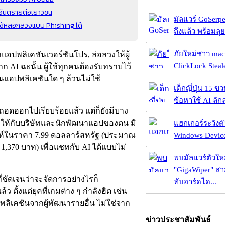
ออันตรายต่อเยาวชน
มัลแวร์ GoSerpe
ใช้หลอกลวงแบบ Phishing ได้
ถึงแล้ว พร้อมลุย
ภัยใหม่ชาว mac
อปพลิเคชันเวอร์ชันโปร, ล่อลวงให้ผู้
ClickLock Stealer
าก AI ฉะนั้น ผู้ใช้ทุกคนต้องรับทราบไว้
็นแอปพลิเคชันใด ๆ ล้วนไม่ใช้
เด็กญี่ปุ่น 15 ข
ข้อหาใช้ AI ลัก
ถอดออกไปเรียบร้อยแล้ว แต่ก็ยังมีบาง
นิยมให้กับบริษัทและนักพัฒนาแอปของตน มิ
แฮกเกอร์ระวังตัว
์ในราคา 7.99 ดอลลาร์สหรัฐ (ประมาณ
Windows Device 
,370 บาท) เพื่อแชทกับ AI ได้แบบไม่
พบมัลแวร์ตัวให
ะ
"GigaWiper" ส
่ชัดเจนว่าจะจัดการอย่างไรก็
ทับฮาร์ดได...
ว ตั้งแต่ยุคที่เกมต่าง ๆ กำลังฮิต เช่น
พลิเคชันจากผู้พัฒนารายอื่น ไม่ใช่จาก
ข่าวประชาสัมพันธ์