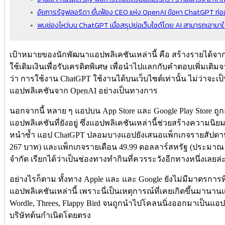
อัยการรัฐฟลอริดา ยื่นฟ้อง CEO แห่ง OpenAI ข้อหา ChatGPT ก่
พบช่องโหว่บน ChatGPT เมื่อสรุปย่อเว็บไซต์โดย AI สามารถเอามา
เป้าหมายของนักพัฒนาแอปพลิเคชันเหล่านี้ คือ สร้างรายได้จากแ
ใช้เติมเงินเพื่อรับเครดิตพิเศษ เพื่อนำไปแลกกับคำตอบเพิ่มเติมจ
ว่า การใช้งาน ChatGPT ใช้งานได้บนเว็บไซต์เท่านั้น ไม่ว่าจะเป
แอปพลิเคชันจาก OpenAI อย่างเป็นทางการ
นอกจากนี้ หลาย ๆ แอปบน App Store และ Google Play Store ถูก
แอปพลิเคชันที่ยังอยู่ ซึ่งแอปพลิเคชันเหล่านี้ช่วยสร้างความ
หนำซ้ำ แอป ChatGPT ปลอมบางแอปยังเสนอแพ็กเกจรายสัปดาห
267 บาท) และแพ็กเกจรายเดือน 49.99 ดอลลาร์สหรัฐ (ประมาณ 1
จำกัด เรียกได้ว่าเป็นช่องทางทำกินที่ควรระวังอีกทางหนึ่งเลยล่
อย่างไรก็ตาม ทั้งทาง Apple และ และ Google ยังไม่มีมาตรการที
แอปพลิเคชันเหล่านี้ เพราะนี่เป็นเหตุการณ์ที่เคยเกิดขึ้นมานานแล้
Wordle, Threes, Flappy Bird จนถูกนำไปโคลนนิ่งออกมาเป็นแอป
บริษัทต้นกำเนิดโดยตรง