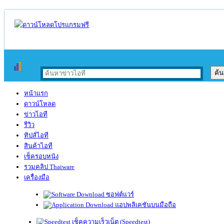
หน้าแรก
ดาวน์โหลด
ข่าวไอที
รีวิว
ทิปส์ไอที
สินค้าไอที
เช็ครอบหนัง
รวมคลิป Thaiware
เครื่องมือ
ซอฟต์แวร์
แอปพลิเคชันบนมือถือ
เช็คความเร็วเน็ต (Speedtest)