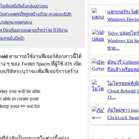
โซเชียลมีเดียในกลุ่มเยาวชน
แฮกเกอร์ระวังตัว
ิดทางเพศเด็กถูกสร้างด้วย AI ของบริษัท
Windows Device 
โฆษณาสแกม หลอกลวง
 ป้องกันเยาวชนอายุต่ำกว่า 16 ปี ใช้งาน
Valve ปล่อยไดร์
ดียภายในปีหน้า
Windows บน St
ช่วย...
roid
สามารถใช้งานฟีเจอร์ดังกล่าวนี้ได้
มัลแวร์ GoSerpe
ๆ ของ Twitter Spaces ที่ผู้ใช้ iOS เปิด
ถึงแล้ว พร้อมลุย
ทางบริษัทระบุว่าจะเพิ่มฟีเจอร์การสร้าง
ไมโครซอฟท์เพิ่
oday you will be able
Cloud Rebuild
11...
 able to create your
keep your 👀 out for
ภัยใหม่ชาว mac
ClickLock Stealer
ดังที่กำลังเป็นกระแสในช่วงนี้อย่าง