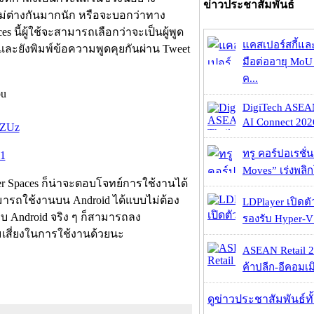
ข่าวประชาสัมพันธ์
่ต่างกันมากนัก หรือจะบอกว่าทาง
 นี้ผู้ใช้จะสามารถเลือกว่าจะเป็นผู้พูด
แคสเปอร์สกี้แล
 และยังพิมพ์ข้อความพูดคุยกันผ่าน Tweet
มือต่ออายุ MoU 
ค...
ou
DigiTech ASEA
AI Connect 2026
XZUz
ทรู คอร์ปอเรชั่น
21
Moves” เร่งพลิกโ
tter Spaces ก็น่าจะตอบโจทย์การใช้งานได้
ามารถใช้งานบน Android ได้แบบไม่ต้อง
LDPlayer เปิดตั
บ Android จริง ๆ ก็สามารถลง
รองรับ Hyper-V
มเสี่ยงในการใช้งานด้วยนะ
ASEAN Retail 2
ค้าปลีก-อีคอมเมิ
ดูข่าวประชาสัมพันธ์ท