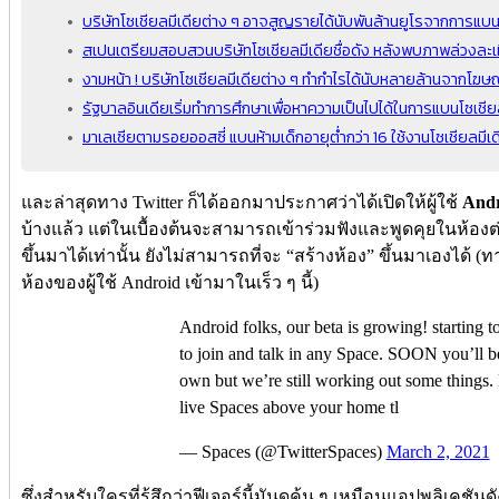
บริษัทโซเชียลมีเดียต่าง ๆ อาจสูญรายได้นับพันล้านยูโรจากการแบน
สเปนเตรียมสอบสวนบริษัทโซเชียลมีเดียชื่อดัง หลังพบภาพล่วงละเม
งามหน้า ! บริษัทโซเชียลมีเดียต่าง ๆ ทำกำไรได้นับหลายล้านจาก
รัฐบาลอินเดียเริ่มทำการศึกษาเพื่อหาความเป็นไปได้ในการแบนโซเชียล
มาเลเซียตามรอยออสซี่ แบนห้ามเด็กอายุต่ำกว่า 16 ใช้งานโซเชียลมีเ
และล่าสุดทาง Twitter ก็ได้ออกมาประกาศว่าได้เปิดให้ผู้ใช้
And
บ้างแล้ว แต่ในเบื้องต้นจะสามารถเข้าร่วมฟังและพูดคุยในห้องต่าง 
ขึ้นมาได้เท่านั้น ยังไม่สามารถที่จะ “สร้างห้อง” ขึ้นมาเองได้ (
ห้องของผู้ใช้ Android เข้ามาในเร็ว ๆ นี้)
Android folks, our beta is growing! starting t
to join and talk in any Space. SOON you’ll be
own but we’re still working out some things. 
live Spaces above your home tl
— Spaces (@TwitterSpaces)
March 2, 2021
ซึ่งสำหรับใครที่รู้สึกว่าฟีเจอร์นี้มันดูคุ้น ๆ เหมือนแอปพลิเคชัน