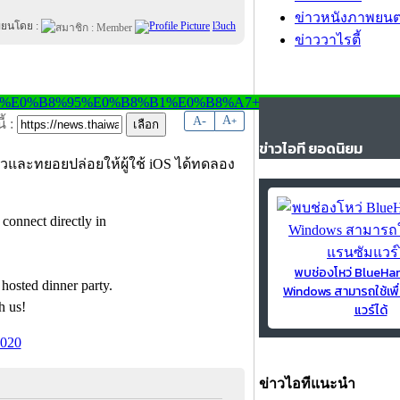
ข่าวหนังภาพยนต
ขียนโดย :
l3uch
ข่าววาไรตี้
-
A
A
+
้ :
ข่าวไอที ยอดนิยม
่าวและทยอยปล่อยให้ผู้ใช้ iOS ได้ทดลอง
connect directly in
พบช่องโหว่ BlueH
 hosted dinner party.
Windows สามารถใช้เพื
h us!
แวร์ได้
2020
ข่าวไอทีแนะนำ