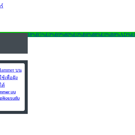
ร์
ammer บน
่อฝังแรนซัม