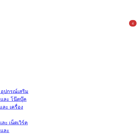
4
 อุปกรณ์เสริม
และ โน๊ตบุ๊ค
และ เครื่อง
และ เน็ตเวิร์ค
 และ