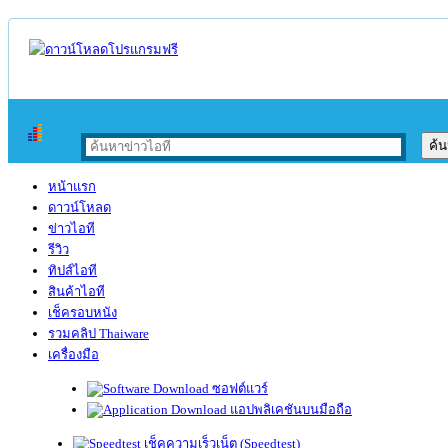
หน้าแรก
ดาวน์โหลด
ข่าวไอที
รีวิว
ทิปส์ไอที
สินค้าไอที
เช็ครอบหนัง
รวมคลิป Thaiware
เครื่องมือ
ซอฟต์แวร์
แอปพลิเคชันบนมือถือ
เช็คความเร็วเน็ต (Speedtest)