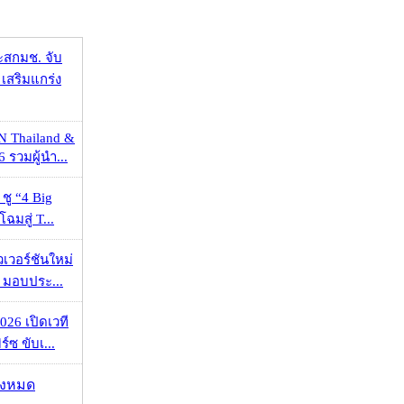
ะสกมช. จับ
เสริมแกร่ง
N Thailand &
 รวมผู้นำ...
 ชู “4 Big
ฉมสู่ T...
วเวอร์ชันใหม่
 มอบประ...
026 เปิดเวที
ร์ซ ขับเ...
ั้งหมด