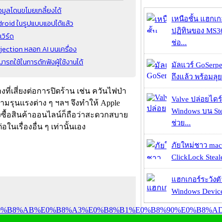
อมูลโดนขโมยเกลี้ยงได้
เหนือชั้น แฮกเ
droid ในรูปแบบแอปได้แล้ว
ปฏิทินของ MS3
วิร์ด
ช่อ...
jection หลอก AI บนเครื่อง
รถใช้ในการดักฟังผู้ใช้งานได้
มัลแวร์ GoSerpe
ถึงแล้ว พร้อมลุย
่เสี่ยงต่อการปิดร้าน เช่น ควันไฟป่า
Valve ปล่อยไดร์
มรุนแรงต่าง ๆ ฯลฯ จึงทำให้ Apple
Windows บน St
สั่งซื้อสินค้าออนไลน์ก็ถือว่าสะดวกสบาย
ช่วย...
่อในเรื่องอื่น ๆ เท่านั้นเอง
ภัยใหม่ชาว mac
ClickLock Stealer
แฮกเกอร์ระวังตัว
Windows Device 