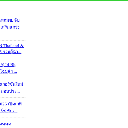
ะสกมช. จับ
เสริมแกร่ง
N Thailand &
 รวมผู้นำ...
 ชู “4 Big
ฉมสู่ T...
วเวอร์ชันใหม่
 มอบประ...
026 เปิดเวที
ร์ซ ขับเ...
ั้งหมด