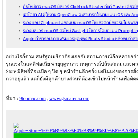
ภัยใหม่ชาว macOS มัลแวร์ ClickLock Stealer ที่แค่ Paste เดียวข้
เอาใจขา AI ผู้ใช้งาน OpenClaw จะสามารถใช้งานแบบ iOS และ An
ระวัง แอป Clipboard ปลอมบน macOS ใช้แล้วติดมัลแวร์ขโมยพาสเ
ระวังมัลแวร์ macOS ตัวใหม่ Gaslight ใช้การโจมตีแบบ Prompt In
Apple ทำการอัปเดทเฟิร์มแวร์ชุดหูฟัง Beats Studio หลังพบว่าสามา
อย่างไรก็ตาม สหรัฐอเมริกาต้องเจอกับสถานการณ์อีกหลายอย่างที
รุนแรงในแคลิฟอเนีย พายุฤดูหนาว เหตุการณ์ปล้นสะดมและควา
Store มีสิทธิ์ที่จะเปิด ๆ ปิด ๆ หน้าร้านอีกครั้ง แต่ในแง่ของการ
กว่าอยู่แล้ว แต่ก็ยังมีลูกค้าบางส่วนที่ต้องเข้าไปหน้าร้านเพื่อติดต
ที่มา :
9to5mac.com
,
www.gsmarena.com