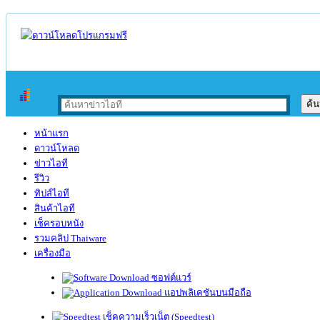
หน้าแรก
ดาวน์โหลด
ข่าวไอที
รีวิว
ทิปส์ไอที
สินค้าไอที
เช็ครอบหนัง
รวมคลิป Thaiware
เครื่องมือ
ซอฟต์แวร์
แอปพลิเคชันบนมือถือ
เช็คความเร็วเน็ต (Speedtest)