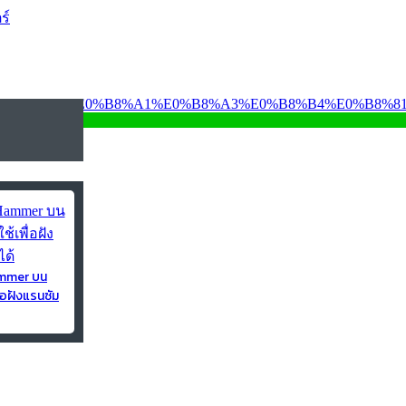
ร์
ammer บน
่อฝังแรนซัม