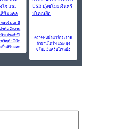
ทยแวร์ คอมมิ
 จํากัด จัดงาน
ิษัท ประจำปี
ตรวจพบมัลแวร์กระจาย
่อขวัญกำลังใจ
ตัวผ่านไดร์ฟ USB มุ่ง
ป็นสิริมงคล
ขโมยเงินคริปโตเหยื่อ