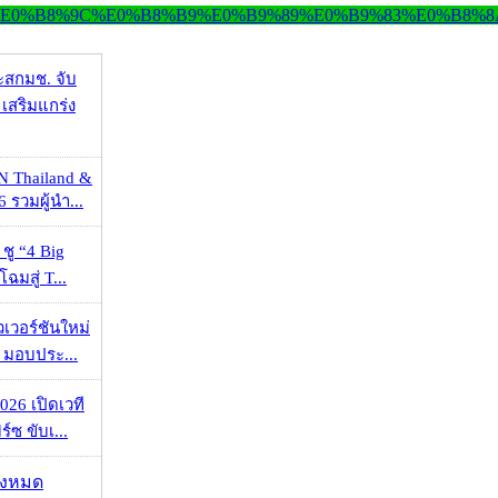
ะสกมช. จับ
เสริมแกร่ง
N Thailand &
 รวมผู้นำ...
 ชู “4 Big
ฉมสู่ T...
วเวอร์ชันใหม่
 มอบประ...
026 เปิดเวที
ร์ซ ขับเ...
ั้งหมด