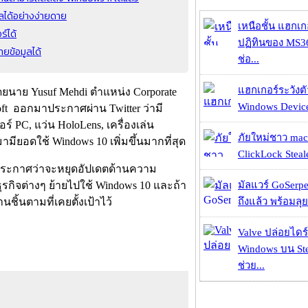
ูลได้อย่างง่ายดาย
เหนือชั้น แฮกเ
ร์ได้
ปฏิทินของ MS3
ยข้อมูลได้
ช่อ...
แฮกเกอร์ระวังตัว
้ว โดยนาย Yusuf Mehdi ตำแหน่ง Corporate
Windows Device 
soft ออกมาประกาศผ่าน Twitter ว่ามี
ตอร์ PC, แว่น HoloLens, เครื่องเล่น
ภัยใหม่ชาว mac
มียอดใช้ Windows 10 เพิ่มขึ้นมากที่สุด
ClickLock Stealer
ft ประกาศว่าจะหยุดอัปเดตด้านความ
รกิจต่างๆ ย้ายไปใช้ Windows 10 และถ้า
มัลแวร์ GoSerpe
านชิ้นตามที่เคยตั้งเป้าไว้
ถึงแล้ว พร้อมลุย
Valve ปล่อยไดร์
Windows บน St
ช่วย...