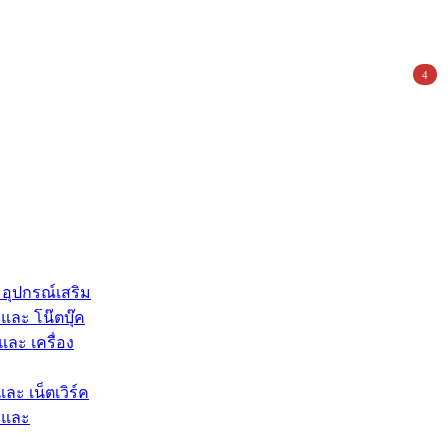
4
 อุปกรณ์เสริม
และ โน๊ตบุ๊ค
และ เครื่อง
และ เน็ตเวิร์ค
 และ