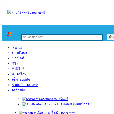
หน้าแรก
ดาวน์โหลด
ข่าวไอที
รีวิว
ทิปส์ไอที
สินค้าไอที
เช็ครอบหนัง
รวมคลิป Thaiware
เครื่องมือ
ซอฟต์แวร์
แอปพลิเคชันบนมือถือ
เช็คความเร็วเน็ต (Speedtest)