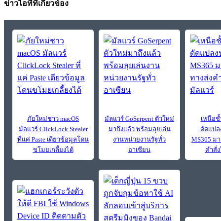
ข่าวไอทีที่เกี่ยวข้อง
ภัยใหม่ชาว macOS
มัลแวร์ GoSerpent ตัวใหม่
เหนือชั
มัลแวร์ ClickLock Stealer
มาถึงแล้ว พร้อมลุยเล่น
ดัดแปล
ที่แค่ Paste เดียวข้อมูลโดน
งานหน่วยงานรัฐทั่ว
MS365 มาเ
ขโมยเกลี้ยงได้
อาเซียน
คำสั่ง