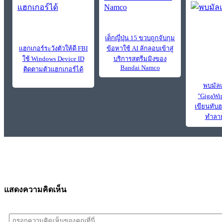
เด็กญี่ปุ่น 15 ขวบถูกจับกุม
แฮกเกอร์ระวังตัวให้ดี FBI
ข้อหาใช้ AI ลักลอบเข้าสู่
ใช้ Windows Device ID
บริการสตรีมมิงของ
Bandai Namco
ติดตามตัวแฮกเกอร์ได้
พบมัลแ
"GigaWi
เขียนทับฮ
ทำลาย
แสดงความคิดเห็น