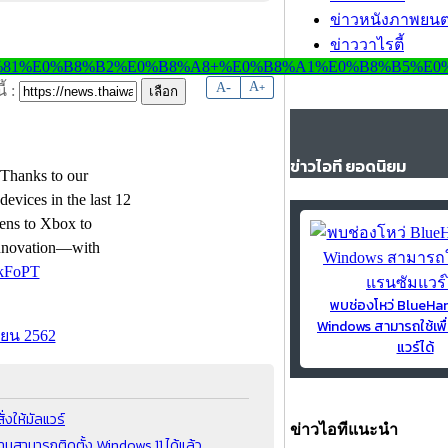
ข่าวหนังภาพยนต
ข่าววาไรตี้
-
A
A
+
้ :
ข่าวไอที ยอดนิยม
Thanks to our
vices in the last 12
ens to Xbox to
innovation—with
dkFoPT
พบช่องโหว่ BlueH
Windows สามารถใช้เพื
ายน 2562
แวร์ได้
งให้มัลแวร์
ข่าวไอทีแนะนำ
นสามารถติดตั้ง Windows 11 ได้แล้ว