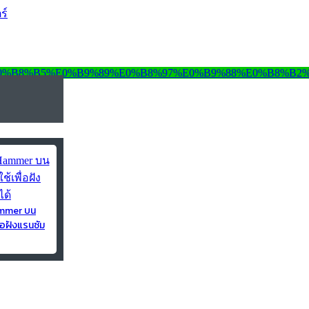
ร์
ammer บน
่อฝังแรนซัม