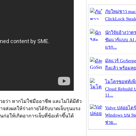
ภัยใหม่ชาว mac
ClickLock Stealer
นักวิจัยอ้างว่
ซัมแวร์แบบ AI 
แรก...
มัลแวร์ GoSerpe
ถึงแล้ว พร้อมลุย
ไมโครซอฟท์เพิ่
Cloud Rebuild
11...
้วยว่า หากไม่ใช่มืออาชีพ และไม่ได้มีตัว
Valve ปล่อยไดร์
าจส่งผลให้ร่างกายได้รับบาดเจ็บรุนแรง
Windows บน St
ก่อให้เกิดอาการเจ็บที่ข้อเท้าขึ้นได้
ช่วย...