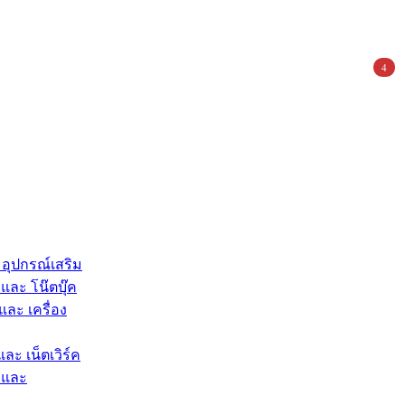
4
 อุปกรณ์เสริม
และ โน๊ตบุ๊ค
และ เครื่อง
และ เน็ตเวิร์ค
 และ