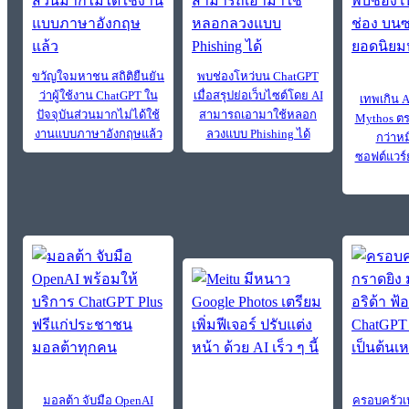
ขวัญใจมหาชน สถิติยืนยัน
พบช่องโหว่บน ChatGPT
ว่าผู้ใช้งาน ChatGPT ใน
เมื่อสรุปย่อเว็บไซต์โดย AI
เทพเกิน 
ปัจจุบันส่วนมากไม่ได้ใช้
สามารถเอามาใช้หลอก
Mythos ตร
งานแบบภาษาอังกฤษแล้ว
ลวงแบบ Phishing ได้
กว่าหม
ซอฟต์แวร
มอลต้า จับมือ OpenAI
ครอบครัวเห