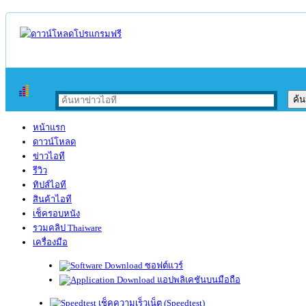
หน้าแรก
ดาวน์โหลด
ข่าวไอที
รีวิว
ทิปส์ไอที
สินค้าไอที
เช็ครอบหนัง
รวมคลิป Thaiware
เครื่องมือ
ซอฟต์แวร์
แอปพลิเคชันบนมือถือ
เช็คความเร็วเน็ต (Speedtest)