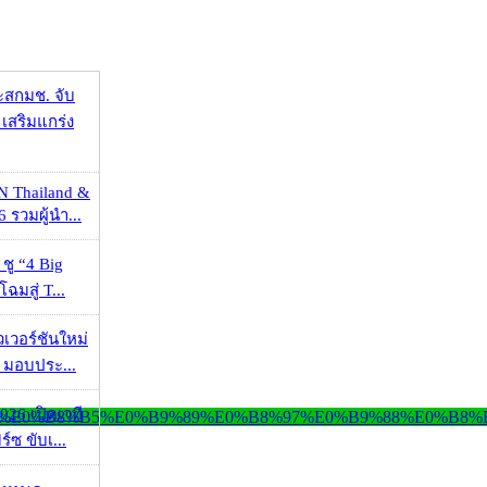
ะสกมช. จับ
เสริมแกร่ง
N Thailand &
 รวมผู้นำ...
 ชู “4 Big
ฉมสู่ T...
วเวอร์ชันใหม่
 มอบประ...
026 เปิดเวที
ร์ซ ขับเ...