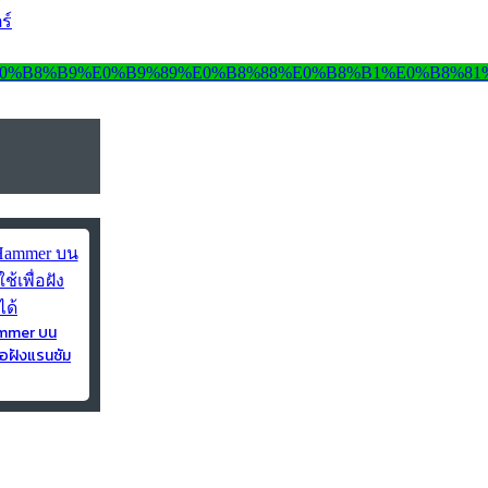
ร์
ammer บน
่อฝังแรนซัม