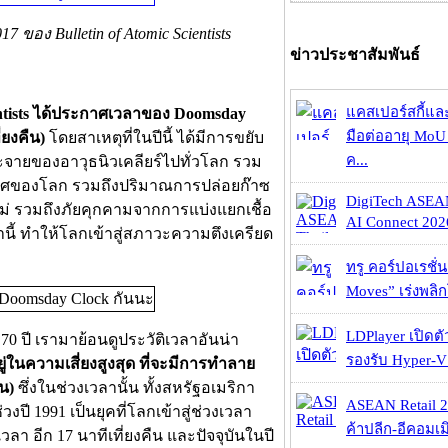
อง Bulletin of Atomic Scientists
ข่าวประชาสัมพันธ์
แคสเปอร์สกี้แล
ientists ได้ประกาศเวลาของ Doomsday
มือต่ออายุ MoU 
่ยงคืน)
โดยสาเหตุที่ในปีนี้ ได้มีการขยับ
ค...
กระจายของอาวุธนิวเคลียร์ไปทั่วโลก รวม
อากาศของโลก รวมถึงปริมาณการปล่อยก๊าซ
DigiTech ASEA
่ รวมถึงภัยคุกคามจากการแบ่งแยกเชื้อ
AI Connect 2026
ี้ ทำให้โลกเข้าสู่สภาวะความตึงเครียด
ทรู คอร์ปอเรชั่น
Moves” เร่งพลิกโ
LDPlayer เปิดตั
 ปี เรามาย้อนดูประวัติเวลาอันน่า
รองรับ Hyper-V
ู่ในความเสี่ยงสูงสุด ที่จะมีการทำลาย
ืน)
ซึ่งในช่วงเวลานั้น ทั้งสหรัฐอเมริกา
ASEAN Retail 2
1991 เป็นยุคที่โลกเข้าสู่ช่วงเวลา
ค้าปลีก-อีคอมเมิ
า อีก 17 นาทีเที่ยงคืน และปัจจุบันในปี