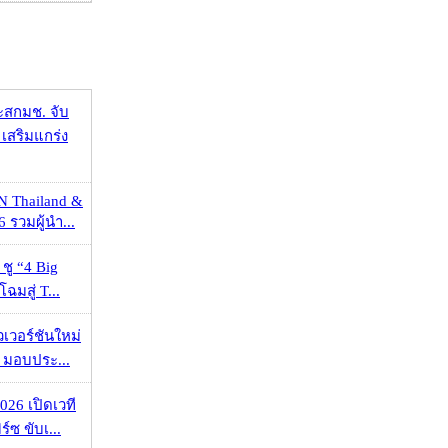
ะสกมช. จับ
เสริมแกร่ง
N Thailand &
 รวมผู้นำ...
 ชู “4 Big
ฉมสู่ T...
วเวอร์ชันใหม่
 มอบประ...
026 เปิดเวที
ร์ซ ขับเ...