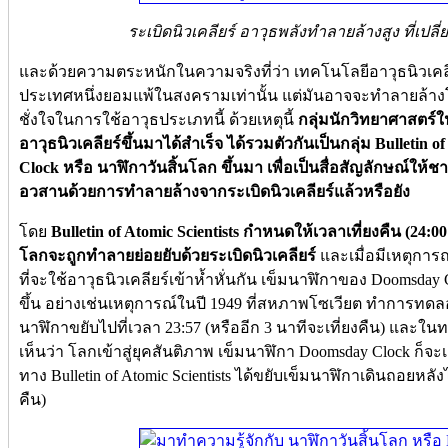
ระเบิดนิวเคลียร์ อาวุธพลังทำลายล้างสูง ที่
และด้วยความตระหนักในความจริงที่ว่า เทคโนโลยีอาวุธนิวเคล
ประเทศหนึ่งยอมแพ้ในสงครามเท่านั้น แต่มันอาจจะทำลายล้างโลกทั
ชั่งใจในการใช้อาวุธประเภทนี้ ด้วยเหตุนี้
กลุ่มนักวิทยาศาสตร์ใ
อาวุธนิวเคลียร์ขึ้นมาได้สำเร็จ ได้รวมตัวกันเป็นกลุ่ม Bulletin 
Clock หรือ นาฬิกาวันสิ้นโลก ขึ้นมา เพื่อเป็นสื่อสัญลักษณ์ให้ช
อวสานด้วยการทำลายล้างจากระเบิดนิวเคลียร์แล้วหรือยัง
โดย
Bulletin of Atomic Scientists กำหนดให้เวลาเที่ยงคืน (24:0
โลกจะถูกทำลายย่อยยับด้วยระเบิดนิวเคลียร์
และเมื่อมีเหตุการณ์
ที่จะใช้อาวุธนิวเคลียร์เข้าห้ำหั่นกัน เข็มนาฬิกาของ Doomsday
ขึ้น อย่างเช่นเหตุการณ์ในปี 1949 ที่สหภาพโซเวียต ทำการทดลอง
นาฬิกาขยับไปที่เวลา 23:57 (หรืออีก 3 นาทีจะเที่ยงคืน) และใน
เห็นว่า โลกเข้าสู่ยุคสันติภาพ เข็มนาฬิกา Doomsday Clock ก็จะ
ทาง Bulletin of Atomic Scientists ได้ขยับเข็มนาฬิกาเดินถอยหลังไ
คืน)