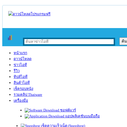
หน้าแรก
ดาวน์โหลด
ข่าวไอที
รีวิว
ทิปส์ไอที
สินค้าไอที
เช็ครอบหนัง
รวมคลิป Thaiware
เครื่องมือ
ซอฟต์แวร์
แอปพลิเคชันบนมือถือ
เช็คความเร็วเน็ต (Speedtest)