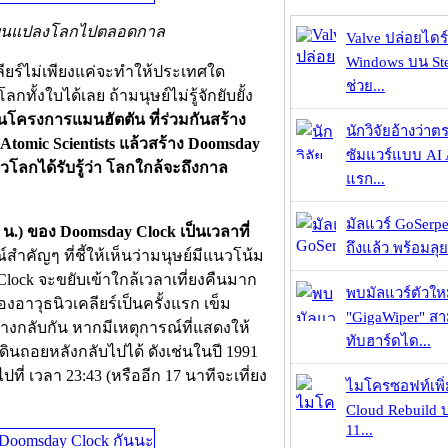
เปลี่ยนแปลงโลกไปตลอดกาล
Valve ปล่อยไดร์
Windows บน St
ียร์ไม่เพียงแค่จะทำให้ประเทศใด
ช่วย...
้งใบได้เลย ถ้ามนุษย์ไม่รู้จักยับยั้ง
นโครงการแมนฮัตตัน ที่ร่วมกันสร้าง
นักวิจัยอ้างว่
of Atomic Scientists แล้วสร้าง Doomsday
ซัมแวร์แบบ AI 
าวโลกได้รับรู้ว่า โลกใกล้จะถึงกาล
แรก...
มัลแวร์ GoSerpe
0 น.) ของ Doomsday Clock เป็นเวลาที่
ถึงแล้ว พร้อมลุย
สำคัญๆ ที่ชี้ให้เห็นว่ามนุษย์มีแนวโน้ม
 Clock จะขยับเข้าใกล้เวลาเที่ยงคืนมาก
พบมัลแวร์ตัวให
อาวุธนิวเคลียร์เป็นครั้งแรก เข็ม
"GigaWiper" ส
ทางกลับกัน หากมีเหตุการณ์ที่แสดงให้
ทับฮาร์ดได...
เดินถอยหลังกลับไปได้ ดังเช่นในปี 1991
ปที่ เวลา 23:43 (หรืออีก 17 นาทีจะเที่ยง
ไมโครซอฟท์เพิ่
Cloud Rebuild
11...