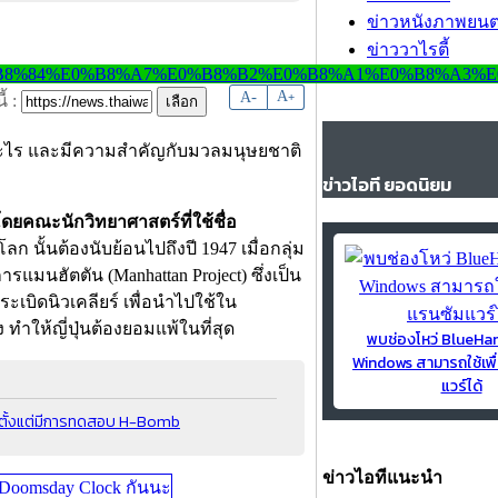
ข่าวหนังภาพยนต
ข่าววาไรตี้
-
A
A
+
้ :
คืออะไร และมีความสำคัญกับมวลมนุษยชาติ
ข่าวไอที ยอดนิยม
โดยคณะนักวิทยาศาสตร์ที่ใช้ชื่อ
 นั้นต้องนับย้อนไปถึงปี 1947 เมื่อกลุ่ม
ารแมนฮัตตัน (Manhattan Project) ซึ่งเป็น
ะเบิดนิวเคลียร์ เพื่อนำไปใช้ใน
ำให้ญี่ปุ่นต้องยอมแพ้ในที่สุด
พบช่องโหว่ BlueH
Windows สามารถใช้เพื
แวร์ได้
ดนับตั้งแต่มีการทดสอบ H-Bomb
ข่าวไอทีแนะนำ