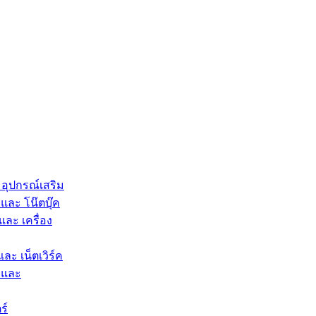
 อุปกรณ์เสริม
และ โน๊ตบุ๊ค
และ เครื่อง
และ เน็ตเวิร์ค
 และ
ร์