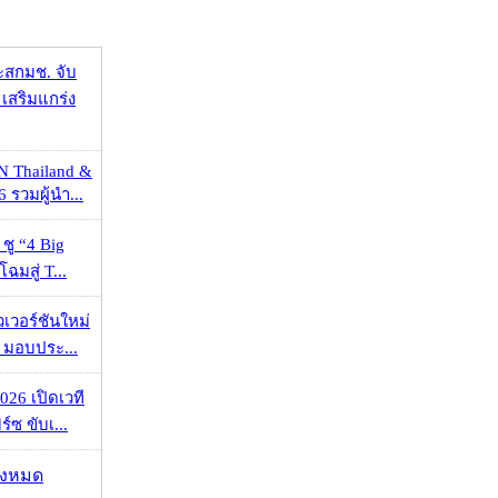
ะสกมช. จับ
เสริมแกร่ง
N Thailand &
 รวมผู้นำ...
 ชู “4 Big
ฉมสู่ T...
วเวอร์ชันใหม่
 มอบประ...
026 เปิดเวที
ร์ซ ขับเ...
ั้งหมด