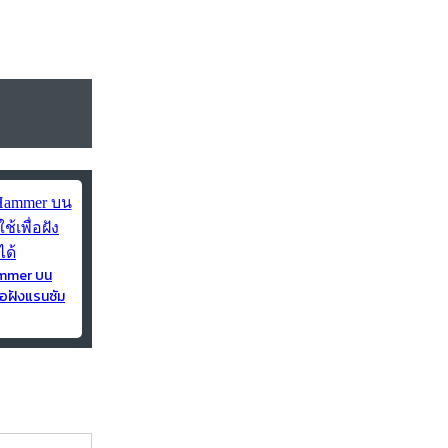
ammer บน
่อฝังแรนซัม