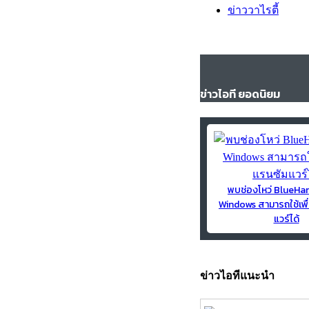
ข่าววาไรตี้
ข่าวไอที ยอดนิยม
พบช่องโหว่ BlueH
Windows สามารถใช้เพื
แวร์ได้
ข่าวไอทีแนะนำ