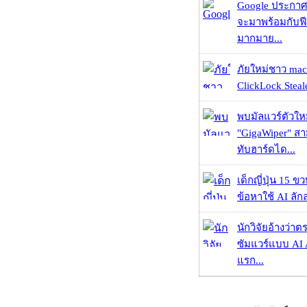
Google ประกาศ
จะมาพร้อมกับฟี
มากมาย...
ภัยใหม่ชาว mac
ClickLock Stealer
พบมัลแวร์ตัวให
"GigaWiper" ส
ทับฮาร์ดได...
เด็กญี่ปุ่น 15 ข
ข้อหาใช้ AI ลัก
นักวิจัยอ้างว่
ซัมแวร์แบบ AI 
แรก...