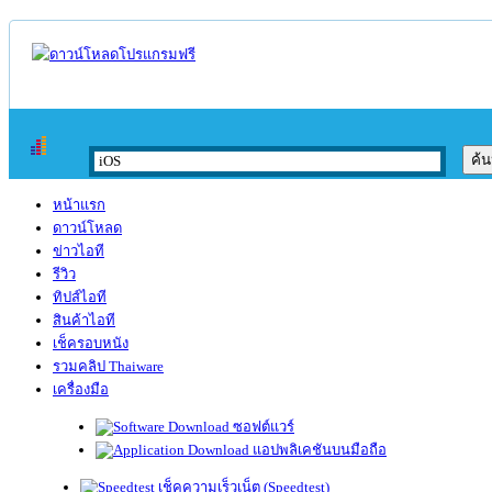
หน้าแรก
ดาวน์โหลด
ข่าวไอที
รีวิว
ทิปส์ไอที
สินค้าไอที
เช็ครอบหนัง
รวมคลิป Thaiware
เครื่องมือ
ซอฟต์แวร์
แอปพลิเคชันบนมือถือ
เช็คความเร็วเน็ต (Speedtest)