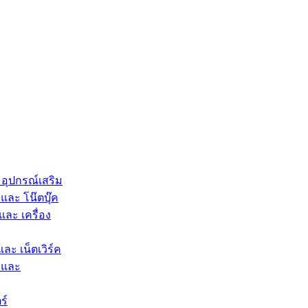
 อุปกรณ์เสริม
และ โน๊ตบุ๊ค
และ เครื่อง
และ เน็ตเวิร์ค
 และ
ร์