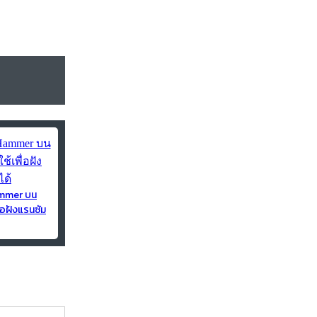
ammer บน
่อฝังแรนซัม