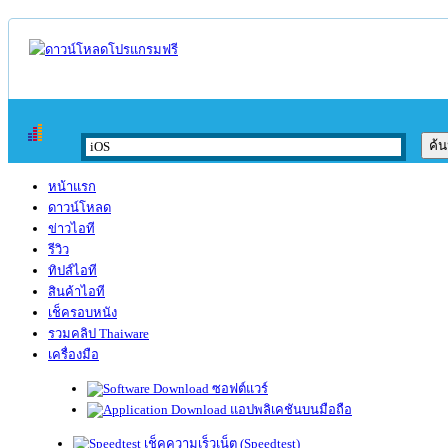
หน้าแรก
ดาวน์โหลด
ข่าวไอที
รีวิว
ทิปส์ไอที
สินค้าไอที
เช็ครอบหนัง
รวมคลิป Thaiware
เครื่องมือ
ซอฟต์แวร์
แอปพลิเคชันบนมือถือ
เช็คความเร็วเน็ต (Speedtest)