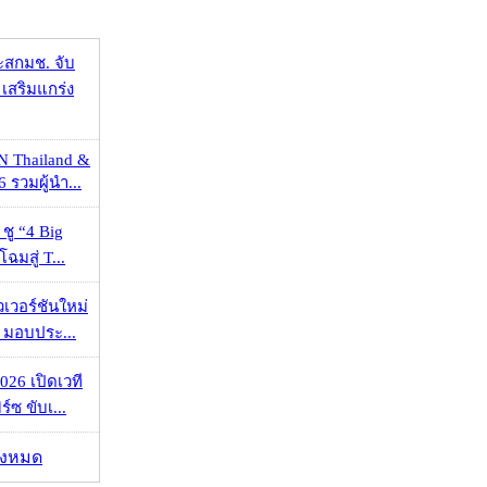
ะสกมช. จับ
เสริมแกร่ง
N Thailand &
 รวมผู้นำ...
 ชู “4 Big
ฉมสู่ T...
วเวอร์ชันใหม่
 มอบประ...
026 เปิดเวที
ร์ซ ขับเ...
ั้งหมด