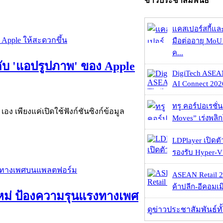
ข่าวประชาสัมพันธ์
แคสเปอร์สกี้แล
มือต่ออายุ MoU 
ค...
ลกับ 'แอปรูปภาพ' ของ Apple
DigiTech ASEA
AI Connect 2026
ทรู คอร์ปอเรชั่น
อง เพียงแค่เปิดใช้ฟังก์ชันซิงก์ข้อมูล
Moves” เร่งพลิกโ
LDPlayer เปิดตั
รองรับ Hyper-V
ASEAN Retail 2
ค้าปลีก-อีคอมเมิ
ใหม่ ป้องความรุนแรงทางเพศ
ดูข่าวประชาสัมพันธ์ท