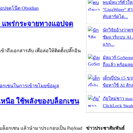
พบมัลแวร์ตัวให
"GigaWiper" ส
ทับฮาร์ดได...
หม่ แพร่กระจายทางแอปจด
นักวิจัยอ้างว่
ซัมแวร์แบบ AI 
แรก...
ถึงเอกสารลับ เพื่อล่อให้ติดตั้งปลั๊กอิน
มัลแวร์ GoSerpe
ถึงแล้ว พร้อมลุย
เด็กญี่ปุ่น 15 ข
ข้อหาใช้ AI ลัก
ภัยใหม่ชาว mac
เหนือ ใช้พลังของบล็อกเชน
ClickLock Stealer
บล็อกเชน แล้วนำมาประกอบเป็น Payload
ข่าวประชาสัมพันธ์