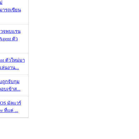
ม่
ามารถเขียน
าตรวจพบแรน
Agent ตัว
nt ตัวใหม่มา
เล่นงาน...
วบถูกจับกุม
ลอบเข้าส...
OS มัลแวร์
 ที่แค่ ...