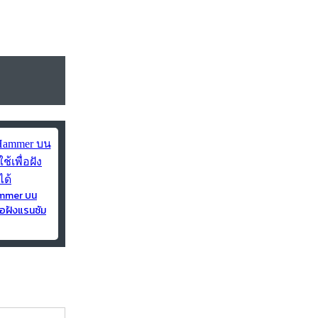
ammer บน
่อฝังแรนซัม