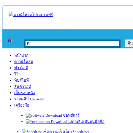
หน้าแรก
ดาวน์โหลด
ข่าวไอที
รีวิว
ทิปส์ไอที
สินค้าไอที
เช็ครอบหนัง
รวมคลิป Thaiware
เครื่องมือ
ซอฟต์แวร์
แอปพลิเคชันบนมือถือ
เช็คความเร็วเน็ต (Speedtest)