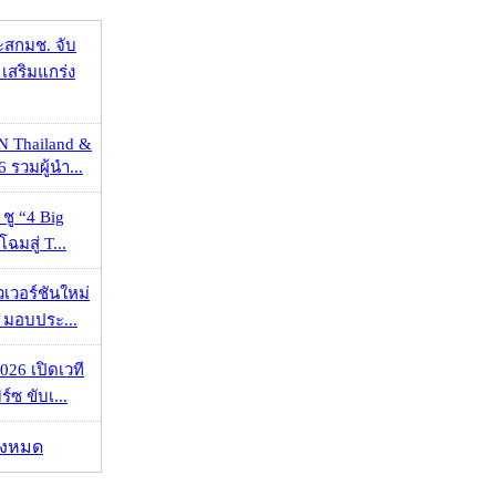
ะสกมช. จับ
เสริมแกร่ง
N Thailand &
 รวมผู้นำ...
 ชู “4 Big
ฉมสู่ T...
วเวอร์ชันใหม่
 มอบประ...
026 เปิดเวที
ร์ซ ขับเ...
ั้งหมด