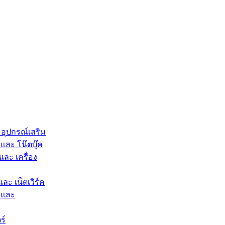
 อุปกรณ์เสริม
และ โน๊ตบุ๊ค
และ เครื่อง
และ เน็ตเวิร์ค
 และ
ร์