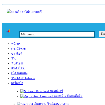
หน้าแรก
ดาวน์โหลด
ข่าวไอที
รีวิว
ทิปส์ไอที
สินค้าไอที
เช็ครอบหนัง
รวมคลิป Thaiware
เครื่องมือ
ซอฟต์แวร์
แอปพลิเคชันบนมือถือ
เช็คความเร็วเน็ต (Speedtest)