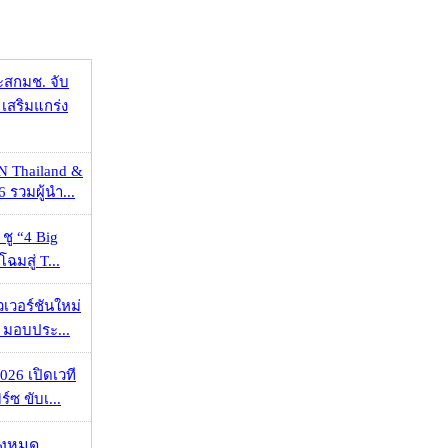
ะสกมช. จับ
เสริมแกร่ง
N Thailand &
 รวมผู้นำ...
 ชู “4 Big
ฉมสู่ T...
วเวอร์ชันใหม่
 มอบประ...
026 เปิดเวที
ร์ซ ขับเ...
ั้งหมด