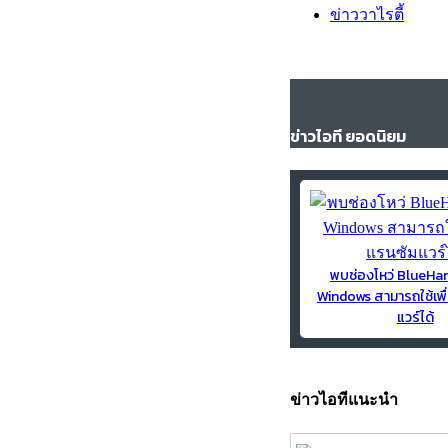
ข่าววาไรตี้
ข่าวไอที ยอดนิยม
พบช่องโหว่ BlueH
Windows สามารถใช้เพื
แวร์ได้
ข่าวไอทีแนะนำ