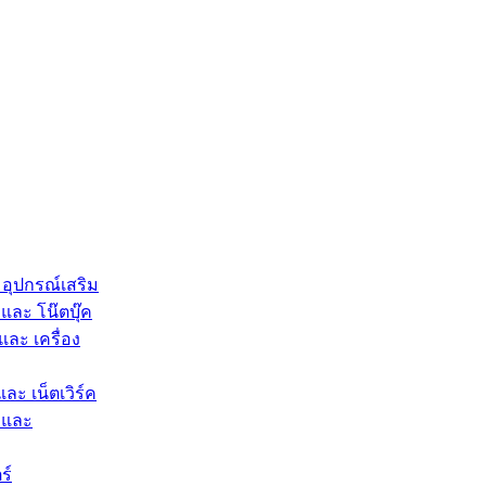
 อุปกรณ์เสริม
และ โน๊ตบุ๊ค
และ เครื่อง
และ เน็ตเวิร์ค
 และ
ร์