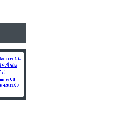
ammer บน
่อฝังแรนซัม