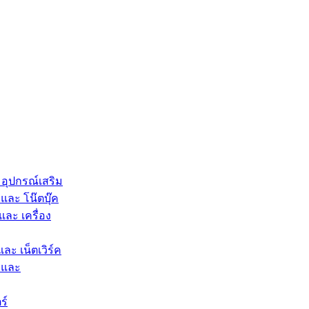
 อุปกรณ์เสริม
และ โน๊ตบุ๊ค
และ เครื่อง
และ เน็ตเวิร์ค
 และ
ร์