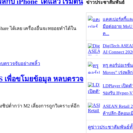
กับ iPhone ได้แล้ว เริ่มต้น
ข่าวประชาสัมพันธ์
แคสเปอร์สกี้แล
มือต่ออายุ MoU 
Share ได้เลย เครื่องอื่นจะทยอยทำได้ใน
ค...
DigiTech ASEA
AI Connect 2026
ทรู คอร์ปอเรชั่น
Moves” เร่งพลิกโ
cOS เพื่อขโมยข้อมูล หลบตรวจ
LDPlayer เปิดตั
รองรับ Hyper-V
ชิปต่ำกว่า M2 เลี่ยงการถูกวิเคราะห์อีก
ASEAN Retail 2
ค้าปลีก-อีคอมเมิ
ดูข่าวประชาสัมพันธ์ท