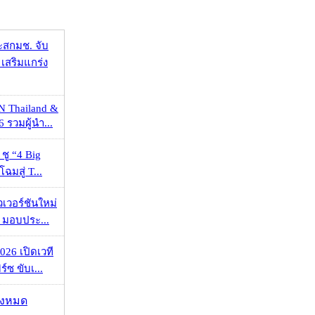
ะสกมช. จับ
เสริมแกร่ง
N Thailand &
 รวมผู้นำ...
 ชู “4 Big
ฉมสู่ T...
วเวอร์ชันใหม่
 มอบประ...
026 เปิดเวที
ร์ซ ขับเ...
ั้งหมด