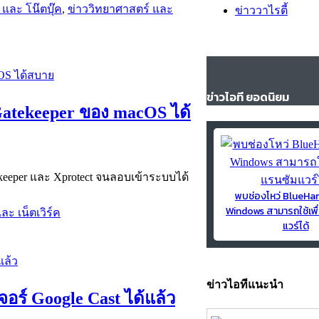
และ โน๊ตบุ๊ค
,
ข่าววิทยาศาสตร์ และ
ข่าววาไรตี้
ข่าวไอที ยอดนิยม
Gatekeeper ของ macOS ได้
keeper และ Xprotect จนลอบเข้าระบบได้
พบช่องโหว่ BlueH
Windows สามารถใช้เพื
ละ เน็ตเวิร์ค
แวร์ได้
ข่าวไอทีแนะนำ
ร์ Google Cast ได้แล้ว