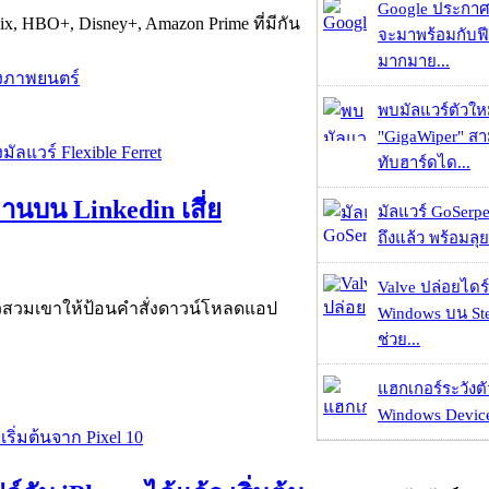
Google ประกาศ
ix, HBO+, Disney+, Amazon Prime ที่มีกัน
จะมาพร้อมกับฟี
มากมาย...
ังภาพยนตร์
พบมัลแวร์ตัวให
"GigaWiper" ส
ทับฮาร์ดได...
นบน Linkedin เสี่ย
มัลแวร์ GoSerpe
ถึงแล้ว พร้อมลุย
Valve ปล่อยไดร์
วสวมเขาให้ป้อนคำสั่งดาวน์โหลดแอป
Windows บน St
ช่วย...
แฮกเกอร์ระวังตัว
Windows Device 