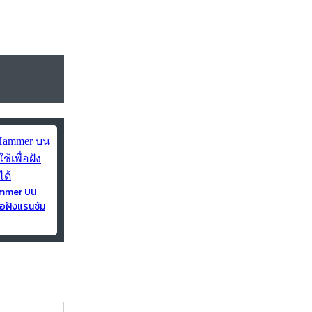
ammer บน
่อฝังแรนซัม