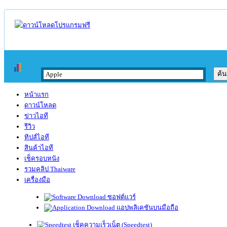
หน้าแรก
ดาวน์โหลด
ข่าวไอที
รีวิว
ทิปส์ไอที
สินค้าไอที
เช็ครอบหนัง
รวมคลิป Thaiware
เครื่องมือ
ซอฟต์แวร์
แอปพลิเคชันบนมือถือ
เช็คความเร็วเน็ต (Speedtest)