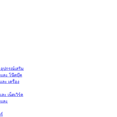
 อุปกรณ์เสริม
และ โน๊ตบุ๊ค
และ เครื่อง
และ เน็ตเวิร์ค
 และ
ร์