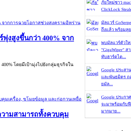
ภัยใหม่ชาว mac
ClickLock Stealer
มัลแวร์ GoSerpe
ถึงแล้ว พร้อมลุย
ุ่งสูงขึ้นกว่า 400% จาก
พบมัลแวร์ตัวให
"GigaWiper" ส
ทับฮาร์ดได...
400% โดยมีเป้ามุ่งไปยังกลุ่มธุรกิจใน
Google ประสาน
และพันธมิตร ถล
ยมัล...
Google ประกาศ
จะมาพร้อมกับฟี
มากมาย...
ความสามารถทั้งควบคุม