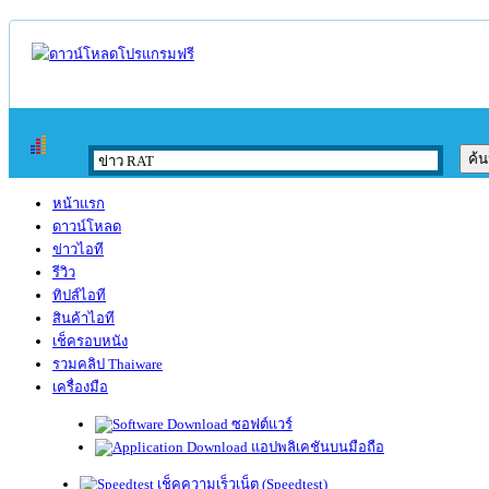
หน้าแรก
ดาวน์โหลด
ข่าวไอที
รีวิว
ทิปส์ไอที
สินค้าไอที
เช็ครอบหนัง
รวมคลิป Thaiware
เครื่องมือ
ซอฟต์แวร์
แอปพลิเคชันบนมือถือ
เช็คความเร็วเน็ต (Speedtest)