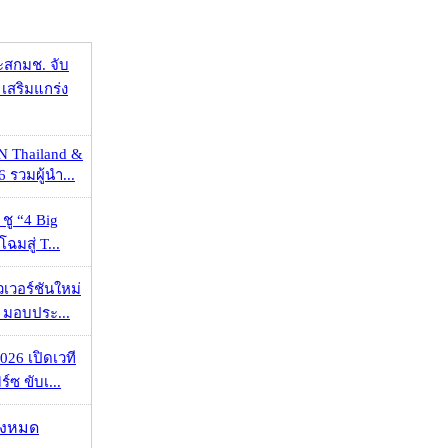
ะสกมช. จับ
เสริมแกร่ง
N Thailand &
 รวมผู้นำ...
 ชู “4 Big
ฉมสู่ T...
วเวอร์ชันใหม่
 มอบประ...
026 เปิดเวที
ร์ซ ขับเ...
ั้งหมด