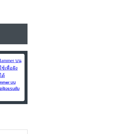
ammer บน
่อฝังแรนซัม