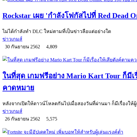
Rockstar เผย 'กำลังโฟกัสไปที่ Red Dead On
ไม่ได้กำลังทำ DLC ใหม่ตามที่เป็นข่าวลือแต่อย่างใด
ข่าวเกมส์
30 กันยายน 2562
4,809
ในที่สุด เกมฟรีอย่าง Mario Kart Tour ก็มีเ
คาดหมาย
หลังจากเปิดให้ดาวน์โหลดกันไปเมื่อสองวันที่ผ่านมา ก็มีเรื่องให้ผู้เ
ข่าวเกมส์
26 กันยายน 2562
5,575