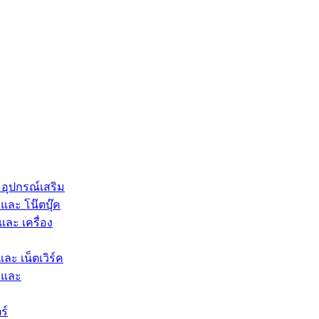
 อุปกรณ์เสริม
และ โน๊ตบุ๊ค
และ เครื่อง
และ เน็ตเวิร์ค
 และ
ร์