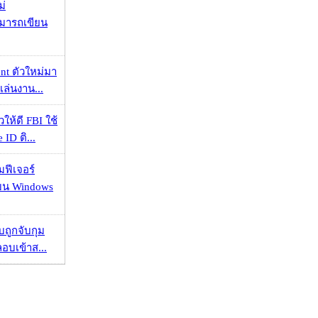
ม่
ามารถเขียน
nt ตัวใหม่มา
เล่นงาน...
ให้ดี FBI ใช้
ID ติ...
มฟีเจอร์
 บน Windows
วบถูกจับกุม
ลอบเข้าส...