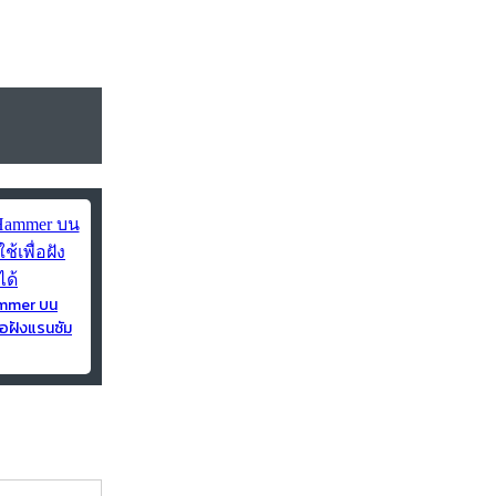
ammer บน
่อฝังแรนซัม