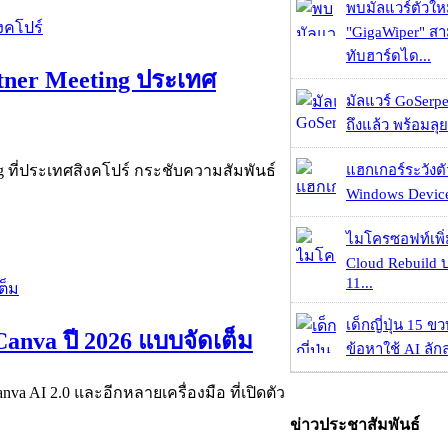
พบมัลแวร์ตัวให
"GigaWiper" ส
ทับฮาร์ดได...
rtner Meeting ประเทศ
มัลแวร์ GoSerpe
ถึงแล้ว พร้อมลุย
แฮกเกอร์ระวังตัว
ing ที่ประเทศสิงคโปร์ กระชับความสัมพันธ์
Windows Device 
ไมโครซอฟท์เพิ่
Cloud Rebuild
11...
เด็กญี่ปุ่น 15 ข
 Canva ปี 2026 แบบจัดเต็ม
ข้อหาใช้ AI ลัก
anva AI 2.0 และอีกหลายเครื่องมือ ที่เปิดตัว
ข่าวประชาสัมพันธ์