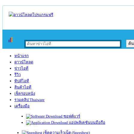
หน้าแรก
ดาวน์โหลด
ข่าวไอที
รีวิว
ทิปส์ไอที
สินค้าไอที
เช็ครอบหนัง
รวมคลิป Thaiware
เครื่องมือ
ซอฟต์แวร์
แอปพลิเคชันบนมือถือ
เช็คความเร็วเน็ต (Speedtest)