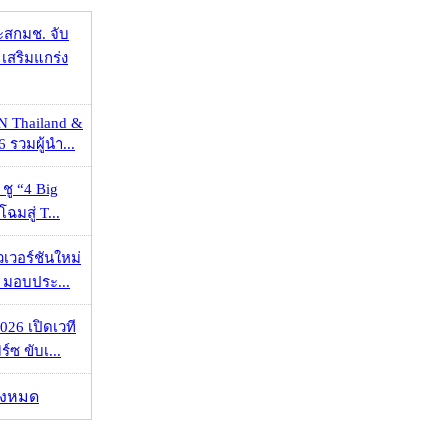
ะสกมช. จับ
เสริมแกร่ง
N Thailand &
 รวมผู้นำ...
 ชู “4 Big
ฉมสู่ T...
วเวอร์ชันใหม่
 มอบประ...
026 เปิดเวที
ร์ซ ขับเ...
ั้งหมด