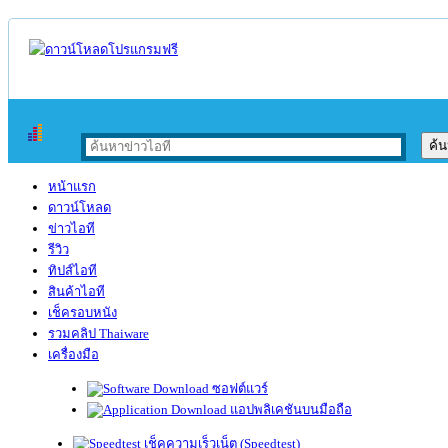
หน้าแรก
ดาวน์โหลด
ข่าวไอที
รีวิว
ทิปส์ไอที
สินค้าไอที
เช็ครอบหนัง
รวมคลิป Thaiware
เครื่องมือ
ซอฟต์แวร์
แอปพลิเคชันบนมือถือ
เช็คความเร็วเน็ต (Speedtest)