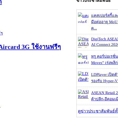
้
ข่าวประชาสัมพันธ์
แคสเปอร์สกี้แล
มือต่ออายุ MoU 
ค...
DigiTech ASEA
AI Connect 2026
Aircard 3G ใช้งานฟรีๆ
ทรู คอร์ปอเรชั่น
Moves” เร่งพลิกโ
LDPlayer เปิดตั
รองรับ Hyper-V
ASEAN Retail 2
ค้าปลีก-อีคอมเมิ
ม
ดูข่าวประชาสัมพันธ์ท