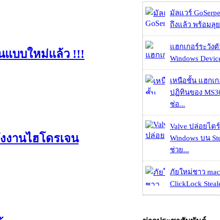
มัลแวร์ GoSerpe
ถึงแล้ว พร้อมลุย
แฮกเกอร์ระวังตัว
็นแบบใหม่แล้ว !!!
Windows Device 
เหนือชั้น แฮกเ
ปฏิทินของ MS3
ช่อ...
Valve ปล่อยไดร์
ลังงานไฮโดรเจน
Windows บน St
ช่วย...
ภัยใหม่ชาว mac
ClickLock Stealer