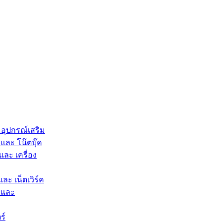
 อุปกรณ์เสริม
และ โน๊ตบุ๊ค
และ เครื่อง
และ เน็ตเวิร์ค
 และ
ร์