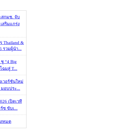
ะสกมช. จับ
เสริมแกร่ง
N Thailand &
 รวมผู้นำ...
 ชู “4 Big
ฉมสู่ T...
วเวอร์ชันใหม่
 มอบประ...
026 เปิดเวที
ร์ซ ขับเ...
ั้งหมด