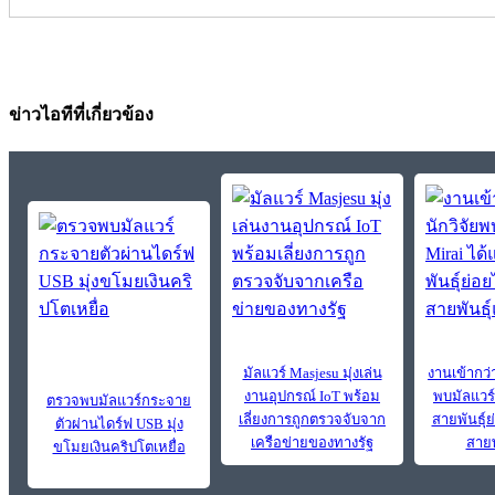
ข่าวไอทีที่เกี่ยวข้อง
มัลแวร์ Masjesu มุ่งเล่น
งานเข้ากว่า
งานอุปกรณ์ IoT พร้อม
พบมัลแวร์
ตรวจพบมัลแวร์กระจาย
เลี่ยงการถูกตรวจจับจาก
สายพันธุ์
ตัวผ่านไดร์ฟ USB มุ่ง
เครือข่ายของทางรัฐ
สายพ
ขโมยเงินคริปโตเหยื่อ