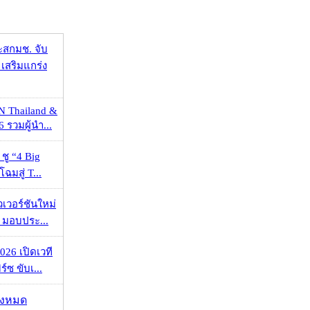
ะสกมช. จับ
เสริมแกร่ง
N Thailand &
 รวมผู้นำ...
 ชู “4 Big
ฉมสู่ T...
วเวอร์ชันใหม่
 มอบประ...
026 เปิดเวที
ร์ซ ขับเ...
ั้งหมด