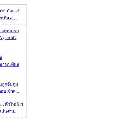
OS มัลแวร์
 ที่แค่ ...
าตรวจพบแรน
Agent ตัว
ม่
ามารถเขียน
วบถูกจับกุม
ลอบเข้าส...
nt ตัวใหม่มา
เล่นงาน...