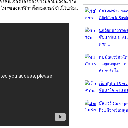
 ใครสนใจอดใจรอถึงช่วงปลายปีถึงจะวาง
มตของนาฬิกาทั้งสองเวอร์ชันนี้ไปก่อน
ภัยใหม่ชาว mac
ClickLock Stealer
นักวิจัยอ้างว่
ซัมแวร์แบบ AI 
แรก...
พบมัลแวร์ตัวให
"GigaWiper" ส
ทับฮาร์ดได...
เด็กญี่ปุ่น 15 ข
ข้อหาใช้ AI ลัก
มัลแวร์ GoSerpe
ถึงแล้ว พร้อมลุย