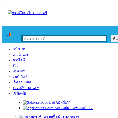
หน้าแรก
ดาวน์โหลด
ข่าวไอที
รีวิว
ทิปส์ไอที
สินค้าไอที
เช็ครอบหนัง
รวมคลิป Thaiware
เครื่องมือ
ซอฟต์แวร์
แอปพลิเคชันบนมือถือ
เช็คความเร็วเน็ต (Speedtest)