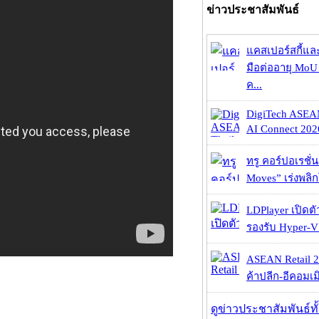
ข่าวประชาสัมพันธ์
แคสเปอร์สกี้แล
มือต่ออายุ MoU 
ค...
DigiTech ASEA
AI Connect 2026
ทรู คอร์ปอเรชั่น
Moves” เร่งพลิกโ
LDPlayer เปิดตั
รองรับ Hyper-V
ASEAN Retail 2
ค้าปลีก-อีคอมเมิ
ดูข่าวประชาสัมพันธ์ท