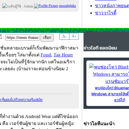
ข่าวหนังภาพยนต
 :
moonlightkz
ข่าววาไรตี้
-
A
A
+
้ :
ข่าวไอที ยอดนิยม
แฟชั่นหลายแบรนด์ก็เริ่มพัฒนานาฬิกาสมา
รื่อยๆ ไล่มาตั้งแต่
Fossil
,
Tag Heuer
จจะไม่เป็นที่รู้จักมากนัก แต่ในอเมริกา
ade เลยล่ะ (บ้านเราจะค่อนข้างนิยม 2
พบช่องโหว่ BlueH
Windows สามารถใช้เพื
 ที่แฝงไปด้วยความทันสมัย
แวร์ได้
ที่ทำงานด้วย Android Wear แต่ดีไซน์ออก
ือ เวอร์ชันผู้ชาย และเวอร์ชันผู้หญิง
ข่าวไอทีแนะนำ