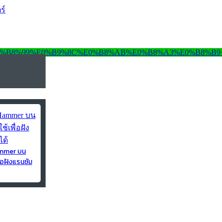
ร์
ammer บน
่อฝังแรนซัม