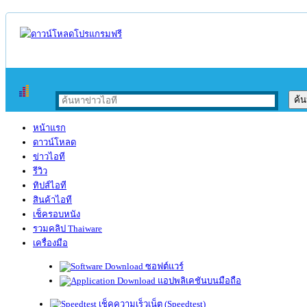
หน้าแรก
ดาวน์โหลด
ข่าวไอที
รีวิว
ทิปส์ไอที
สินค้าไอที
เช็ครอบหนัง
รวมคลิป Thaiware
เครื่องมือ
ซอฟต์แวร์
แอปพลิเคชันบนมือถือ
เช็คความเร็วเน็ต (Speedtest)