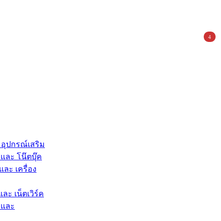
4
 อุปกรณ์เสริม
และ โน๊ตบุ๊ค
และ เครื่อง
และ เน็ตเวิร์ค
 และ