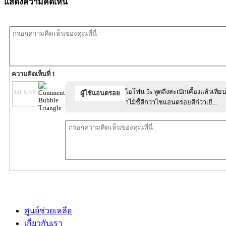
แสดงความคิดเห็น
ความคิดเห็นที่ 1
ไอโฟน 5s พูดถืงสะเปักเคื้องแล้วเทืย
GUEST
ผู้ไช้แอนดรอย
าไม้ชื้ดีกว่าไชแอนดรอยดีก่วาเยี...
ศูนย์ช่วยเหลือ
เกี่ยวกับเรา