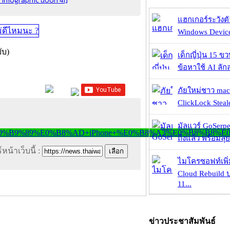
nfographic ฉบับที่ 41]
แฮกเกอร์ระวังตัว
Windows Device 
ับ)
เด็กญี่ปุ่น 15 ข
ข้อหาใช้ AI ลัก
ภัยใหม่ชาว mac
ClickLock Stealer
มัลแวร์ GoSerpe
ถึงแล้ว พร้อมลุย
หน้าเว็บนี้ :
ไมโครซอฟท์เพิ่
Cloud Rebuild
11...
ข่าวประชาสัมพันธ์