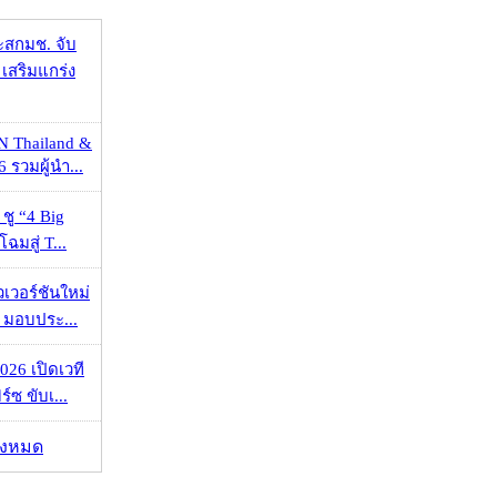
ะสกมช. จับ
เสริมแกร่ง
N Thailand &
 รวมผู้นำ...
 ชู “4 Big
ฉมสู่ T...
วเวอร์ชันใหม่
 มอบประ...
026 เปิดเวที
ร์ซ ขับเ...
ั้งหมด