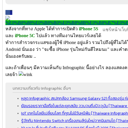
0
หลังจากที่ทาง Apple ได้ทำการเปิดตัว
iPhone 5S
แชร์หน้าเว็บนี
และ
iPhone 5C
ไปแล้ว ทางทีมงานไทยแวร์เลยได้
ทำการสำรวจกระแสของผู้ใช้ iPhone อยู่แล้ว รวมไปถึงผู้ที่ไม่ได้ใช
Android นั่นเอง ว่า "จะซื้อ iPhone รุ่นใหม่กันดีไหมนะ" และคำต
นั่นเองครับผม ..
และถ้าเพื่อนๆ มีความเห็นกับ Infrographic นี้อย่างไร ลองแสดง
เลยจ้า
บทความเกี่ยวกับ Infographic อื่นๆ
หลุด Infographic สเปกกล้อง Samsung Galaxy S21 ทั้งสองรุ่น ก่อนเ
ย้อนรอยราคามือถือในแต่ละยุคสมัย จวบจนถึงปัจจุบัน [Thaiware I
IoT เทคโนโลยีเปลี่ยนโลก ที่คุณไม่มีวันหนีพ้น [Thaiware Infographi
รู้จักกับ Nintendo Switch เครื่องเกมส์รุ่นใหม่จากนินเทนโด [Thai