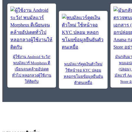
ผู้ใช้งาน Android ระวัง!
มันกลับมา
พบมัลแวร์ Morpheus ตี
พบแอปอ
พบมัลแวร์ดูดเงินตัวใหม่
เนียนจนคล้ายอัปเดต
(ปลอม)
ใช้หน้าจอ KYC ปลอม
ทั่วไป หลอกลวงผู้ใช้งาน
มัลแวร์ An
หลอกขโมยข้อมูลยืนยัน
ให้ติดกับ
Store 
ตัวตนเหยื่อ