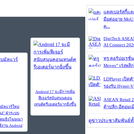
แคสเปอร์สกี้แล
มือต่ออายุ MoU 
ค...
DigiTech ASEA
AI Connect 2026
ทรู คอร์ปอเรชั่น
Moves” เร่งพลิกโ
LDPlayer เปิดตั
รองรับ Hyper-V
Android 17 จะมีการเพิ่ม
ฟีเจอร์สนับสนุนคอน
ASEAN Retail 2
เทนต์ครีเอเตอร์มากยิ่งขึ้น
ัลแวร์ใหม่
ค้าปลีก-อีคอมเมิ
d" ฝ่าระบบ
ระดมยิงโฆษณา
ดูข่าวประชาสัมพันธ์ท
ใช้งาน Android