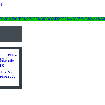
ร์
ammer บน
่อฝังแรนซัม