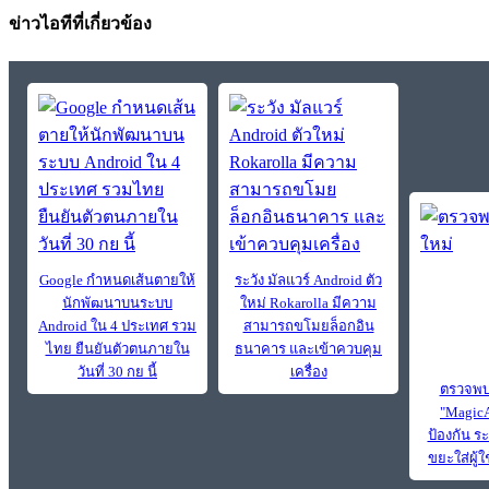
ข่าวไอทีที่เกี่ยวข้อง
Google กำหนดเส้นตายให้
ระวัง มัลแวร์ Android ตัว
นักพัฒนาบนระบบ
ใหม่ Rokarolla มีความ
Android ใน 4 ประเทศ รวม
สามารถขโมยล็อกอิน
ไทย ยืนยันตัวตนภายใน
ธนาคาร และเข้าควบคุม
วันที่ 30 กย นี้
เครื่อง
ตรวจพบม
"MagicA
ป้องกัน 
ขยะใส่ผู้