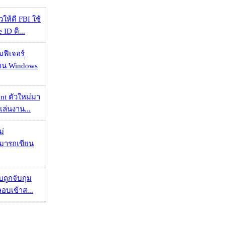
ให้ดี FBI ใช้
ID ติ...
มฟีเจอร์
 บน Windows
nt ตัวใหม่มา
เล่นงาน...
ม่
ามารถเขียน
วบถูกจับกุม
ลอบเข้าส...