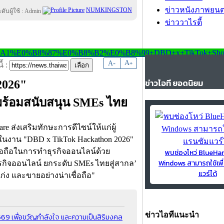
ข่าวหนังภาพยนต
NUMKINGSTON
ข่าววาไรตี้
-
A
A
+
้ :
ข่าวไอที ยอดนิยม
2026"
ม่ พร้อมสนับสนุน SMEs ไทย
 ส่งเสริมทักษะการดีไซน์ให้แก่ผู้
ในงาน "DBD x TikTok Hackathon 2026"
ื่อถือในการทำธุรกิจออนไลน์ด้วย
พบช่องโหว่ BlueH
Windows สามารถใช้เพื
ุรกิจออนไลน์ ยกระดับ SMEs ไทยสู่สากล’
แวร์ได้
ก่ง และขายอย่างน่าเชื่อถือ"
ข่าวไอทีแนะนำ
 2569 เพื่อขวัญกำลังใจ และความเป็นสิริมงคล