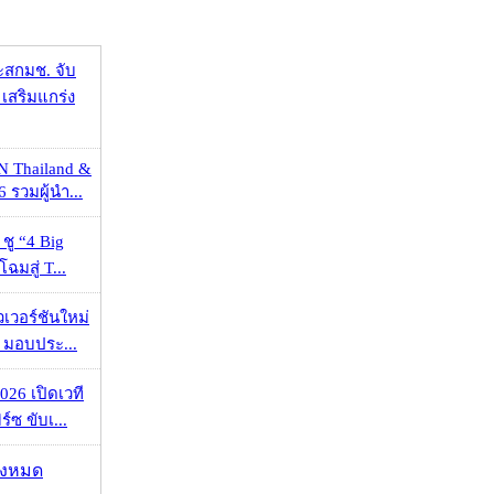
ะสกมช. จับ
เสริมแกร่ง
N Thailand &
 รวมผู้นำ...
 ชู “4 Big
ฉมสู่ T...
วเวอร์ชันใหม่
 มอบประ...
026 เปิดเวที
ร์ซ ขับเ...
ั้งหมด