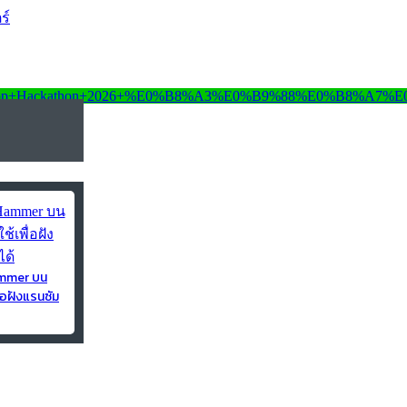
ร์
ammer บน
่อฝังแรนซัม