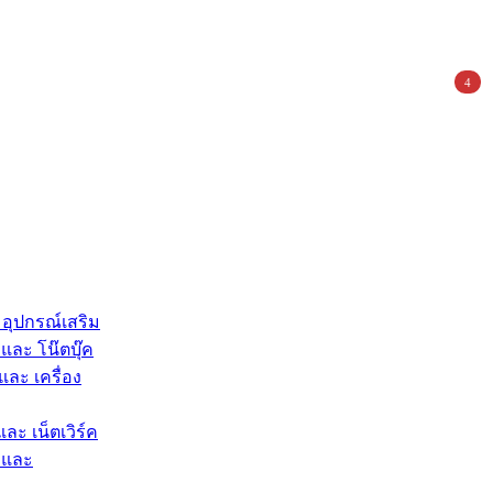
4
 อุปกรณ์เสริม
และ โน๊ตบุ๊ค
และ เครื่อง
และ เน็ตเวิร์ค
 และ