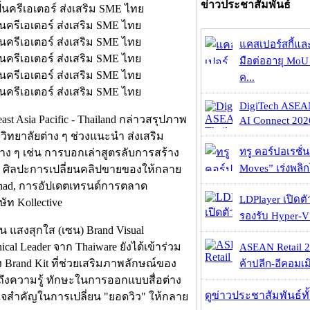
ข่าวประชาสัมพันธ์
แคสเปอร์สกี้แล
มือต่ออายุ MoU 
ค...
DigiTech ASEA
ast Asia Pacific - Thailand กล่าวสรุปภาพ
AI Connect 2026
วิทยาลัยต่าง ๆ ช่วงแนะนำ ส่งเสริม
ทรู คอร์ปอเรชั่น
ง ๆ เช่น การบอกเล่าสูตรลับการสร้าง
Moves” เร่งพลิกโ
, ศิลปะการเปลี่ยนคลิปขายของให้กลาย
ad, การอัปเดตเทรนด์การตลาด
LDPlayer เปิดตั
ท Kollective
รองรับ Hyper-V
 แสงสุกใส (เซน) Brand Visual
cal Leader จาก Thaiware ยังได้เข้าร่วม
ASEAN Retail 2
ง Brand Kit ที่ช่วยเสริมภาพลักษณ์ของ
ค้าปลีก-อีคอมเมิ
จนถึงความรู้ ทักษะในการออกแบบสื่อต่าง
ดูข่าวประชาสัมพันธ์ท
ัวใจสำคัญในการเปลี่ยน "ยอดวิว" ให้กลาย