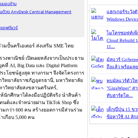
คนมองข้าม
ขึ้นด้วย AnyDesk Central Management
แฮกเกอร์ระวังตัว
Windows Device 
ซอฟต์แวร์
ไมโครซอฟท์เพิ่
Cloud Rebuild
11...
รวงพาณิชย์ เปิดเผยหลังจากเป็นประธาน
มัลแวร์ GoSerpe
ี่ AI, Big Data และ Digital Platform
ถึงแล้ว พร้อมลุย
ิดประโยชน์สูงสุด ทางกรมฯ จึงจัดโครงการ
หาวิทยาลัยราชภัฏอุดรธานี, มหาวิทยาลัย
พบมัลแวร์ตัวให
มหาวิทยาลัยสงขลานครินทร์,
"GigaWiper" ส
นักศึกษาได้ลงมือปฏิบัติจริง นำสินค้า
ทับฮาร์ดได...
ทนต์และจำหน่ายผ่าน TikTok Shop ซึ่ง
เด็กญี่ปุ่น 15 ข
วมกว่า 600 คน สร้างยอดการมีส่วนร่วม
ข้อหาใช้ AI ลัก
ค้าเกือบ 5,000 คน