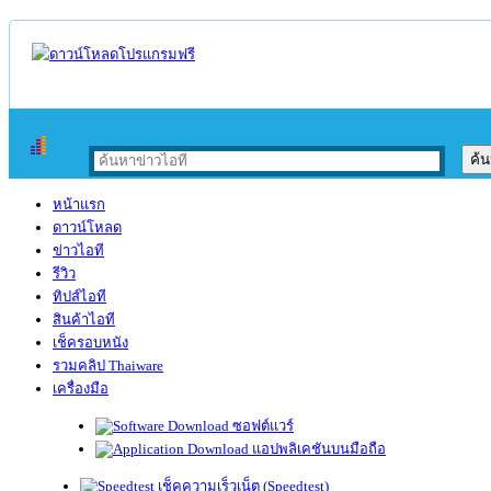
หน้าแรก
ดาวน์โหลด
ข่าวไอที
รีวิว
ทิปส์ไอที
สินค้าไอที
เช็ครอบหนัง
รวมคลิป Thaiware
เครื่องมือ
ซอฟต์แวร์
แอปพลิเคชันบนมือถือ
เช็คความเร็วเน็ต (Speedtest)