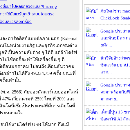
างขึ้นมา ไปหลอกลวงแบบ Phishing
ภัยใหม่ชาว mac
กว่าใช้มัลแวร์บุกเข้าระบบโดยตรง
ClickLock Stealer
ฝังมัลแวร์ลงเครื่อง
Google ประสาน
และพันธมิตร ถล
ละฮาร์ดดิสก์แบบต่อภายนอก (External
ยมัล...
ใช้งานในหน่วยงานรัฐ และธุรกิจเอกชนต่าง
ี่เป็นความลับต่าง ๆ ได้ดี แต่ถ้าไดร์ฟ
นักวิจัยอ้างว่
ำไปใช้ต่อก็จะทำให้เครื่องอื่น ๆ ติ
ซัมแวร์แบบ AI 
งแต่เดือนมกราคม ไปจนถึงเดือนธันวาคม
แรก...
ล่าวไปได้ถึง 49,234,759 ครั้ง ขณะที่
ั้งเท่านั้น
Google ประกาศ
023 (พ.ศ. 2566) ภัยของมัลแวร์แบบออฟไลน์
จะมาพร้อมกับฟี
ี่ 47% เวียดนามที่ 25% ไทยที่ 20% และ
มากมาย...
ินโดนีเซียเป็นประเทศที่มีการเติบโตที่
เด็กญี่ปุ่น 15 ข
่าประหลาดใจ
ข้อหาใช้ AI ลัก
สียบใช้งานไดร์ฟ USB ให้มาก ถึงแม้