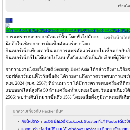
เขียนโด
0
การแพร่กระจายของมัลแวร์นั้น โดยทั่วไปมักจะ
แชร์หน้าเว็บนี
นึกถึงในเชิงของการติดเชื้อมัลแวร์จากโลก
อินเทอร์เน็ตเพียงเท่านั้น แต่การแพร่มัลแวร์แบบไม่เชื่อมต่อกับ
อินเทอร์เน็ตก็ไม่ได้หายไปไหน ทั้งยังแฝงตัวเป็นภัยเงียบที่ผู้ใช้
จากรายงานโดยเว็บไซต์ Security Brief Asia ได้กล่าวถึงงานวิจัย
ซอฟต์แวร์แอนตี้ไวรัสชื่อดัง ได้รายงานถึงการตรวจพบการแพ
ค.ศ. 2024 (พ.ศ. 2567) ที่ผ่านมา ว่า ได้มีการตรวจพบเครื่องที่ต
แบบออฟไลน์สูงถึง 50 ล้านเครื่องทั่วเขตเอเชียตะวันออกเฉียงใต้ โ
2566) พบว่าเติบโตมากขึ้นถึง 15% โดยเฉลี่ยทั้งภูมิภาคเลยทีเดีย
บทความเกี่ยวกับ Hacker อื่นๆ
ภัยใหม่ชาว macOS มัลแวร์ ClickLock Stealer ที่แค่ Paste เดียวข้
แฮกเกอร์ระวังตัวให้ดี FBI ใช้ Windows Device ID ติดตามตัวแฮกเกอ