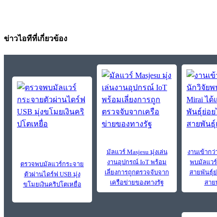
ข่าวไอทีที่เกี่ยวข้อง
มัลแวร์ Masjesu มุ่งเล่น
งานเข้ากว่า
งานอุปกรณ์ IoT พร้อม
พบมัลแวร์
ตรวจพบมัลแวร์กระจาย
เลี่ยงการถูกตรวจจับจาก
สายพันธุ์
ตัวผ่านไดร์ฟ USB มุ่ง
เครือข่ายของทางรัฐ
สายพ
ขโมยเงินคริปโตเหยื่อ