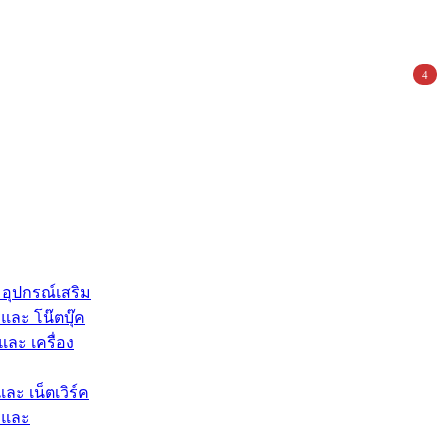
4
 อุปกรณ์เสริม
และ โน๊ตบุ๊ค
และ เครื่อง
และ เน็ตเวิร์ค
 และ