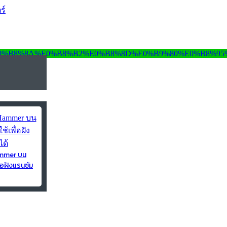
ร์
ammer บน
่อฝังแรนซัม