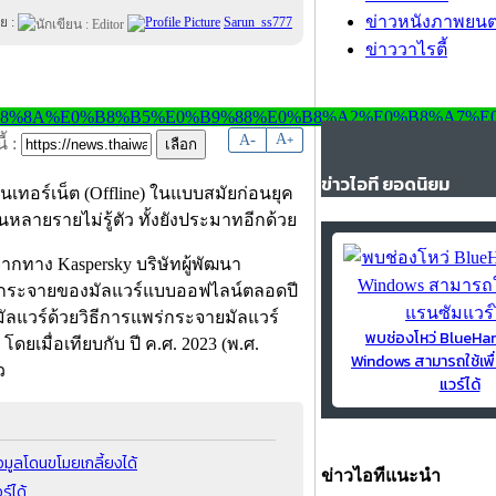
ข่าวหนังภาพยนต
ย :
Sarun_ss777
ข่าววาไรตี้
-
A
A
+
้ :
ข่าวไอที ยอดนิยม
อินเทอร์เน็ต (Offline) ในแบบสมัยก่อนยุค
งานหลายรายไม่รู้ตัว ทั้งยังประมาทอีกด้วย
จากทาง Kaspersky บริษัทผู้พัฒนา
ร่กระจายของมัลแวร์แบบออฟไลน์ตลอดปี
ิดมัลแวร์ด้วยวิธีการแพร่กระจายมัลแวร์
พบช่องโหว่ BlueH
ดยเมื่อเทียบกับ ปี ค.ศ. 2023 (พ.ศ.
Windows สามารถใช้เพื
ว
แวร์ได้
อมูลโดนขโมยเกลี้ยงได้
ข่าวไอทีแนะนำ
ร์ได้