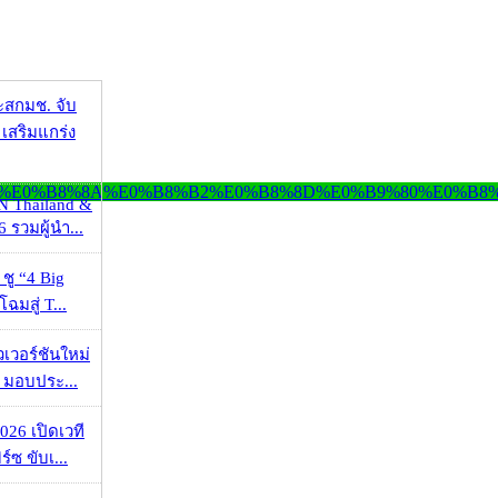
ะสกมช. จับ
เสริมแกร่ง
N Thailand &
 รวมผู้นำ...
 ชู “4 Big
ฉมสู่ T...
วเวอร์ชันใหม่
 มอบประ...
026 เปิดเวที
ร์ซ ขับเ...