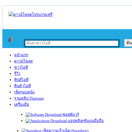
หน้าแรก
ดาวน์โหลด
ข่าวไอที
รีวิว
ทิปส์ไอที
สินค้าไอที
เช็ครอบหนัง
รวมคลิป Thaiware
เครื่องมือ
ซอฟต์แวร์
แอปพลิเคชันบนมือถือ
เช็คความเร็วเน็ต (Speedtest)