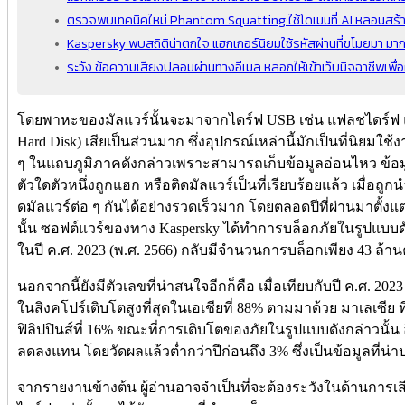
ตรวจพบเทคนิคใหม่ Phantom Squatting ใช้โดเมนที่ AI หลอนสร้
Kaspersky พบสถิติน่าตกใจ แฮกเกอร์นิยมใช้รหัสผ่านที่ขโมยมา มาก
ระวัง ข้อความเสียงปลอมผ่านทางอีเมล หลอกให้เข้าเว็บมิจฉาชีพเพื่อ
โดยพาหะของมัลแวร์นั้นจะมาจากไดร์ฟ USB เช่น แฟลชไดร์ฟ แ
Hard Disk) เสียเป็นส่วนมาก ซึ่งอุปกรณ์เหล่านี้มักเป็นที่นิยม
ๆ ในแถบภูมิภาคดังกล่าวเพราะสามารถเก็บข้อมูลอ่อนไหว ข้อมูลท
ตัวใดตัวหนึ่งถูกแฮก หรือติดมัลแวร์เป็นที่เรียบร้อยแล้ว เมื่อถูกน
ดมัลแวร์ต่อ ๆ กันได้อย่างรวดเร็วมาก โดยตลอดปีที่ผ่านมาตั้
นั้น ซอฟต์แวร์ของทาง Kaspersky ได้ทำการบล็อกภัยในรูปแบบดังก
ในปี ค.ศ. 2023 (พ.ศ. 2566) กลับมีจำนวนการบล็อกเพียง 43 ล้านคร
นอกจากนี้ยังมีตัวเลขที่น่าสนใจอีกก็คือ เมื่อเทียบกับปี ค.ศ. 2
ในสิงคโปร์เติบโตสูงที่สุดในเอเชียที่ 88% ตามมาด้วย มาเลเซีย ท
ฟิลิปปินส์ที่ 16% ขณะที่การเติบโตของภัยในรูปแบบดังกล่าวนั้น อ
ลดลงแทน โดยวัดผลแล้วต่ำกว่าปีก่อนถึง 3% ซึ่งเป็นข้อมูลที่น
จากรายงานข้างต้น ผู้อ่านอาจจำเป็นที่จะต้องระวังในด้านการเ