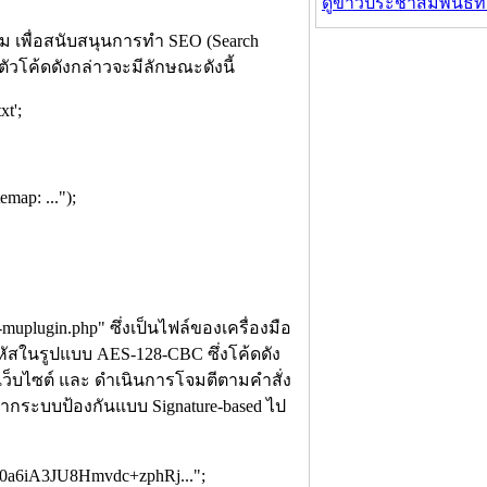
ดูข่าวประชาสัมพันธ์ท
ม เพื่อสนับสนุนการทำ SEO (Search
ดยตัวโค้ดดังกล่าวจะมีลักษณะดังนี้
t';
map: ...");
-muplugin.php" ซึ่งเป็นไฟล์ของเครื่องมือ
้ารหัสในรูปแบบ AES-128-CBC ซึ่งโค้ดดัง
วเว็บไซต์ และ ดำเนินการโจมตีตามคำสั่ง
กระบบป้องกันแบบ Signature-based ไป
a6iA3JU8Hmvdc+zphRj...";