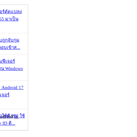
กอร์ดัดแปลง
65 มาเป็น
วบถูกจับกุม
ลอบเข้าส...
มฟีเจอร์
 บน Windows
 Android 17
เจอร์
ให้ดี FBI ใช้
dHh0'));
ID ติ...