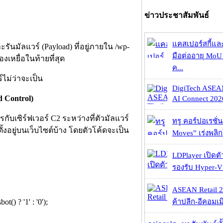
ข่าวประชาสัมพันธ์
แคสเปอร์สกี้แล
รันมัลแวร์ (Payload) ที่อยู่ภายใน /wp-
มือต่ออายุ MoU 
องเหยื่อในท้ายที่สุด
ค...
์ไม่ว่าจะเป็น
DigiTech ASEA
 Control)
AI Connect 2026
กับเซิร์ฟเวอร์ C2 ระหว่างที่ตัวมัลแวร์
ทรู คอร์ปอเรชั่น
งอยู่บนเว็บไซต์บ้าง โดยตัวโค้ดจะเป็น
Moves” เร่งพลิกโ
LDPlayer เปิดตั
รองรับ Hyper-V
ASEAN Retail 2
ค้าปลีก-อีคอมเมิ
() ? '1' : '0');