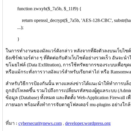
function zwxyb($_7a5b, $_11f9) {
return openssl_decrypt($_7a5b, 'AES-128-CBC', substr(hash('
...);
}
ในการทำงานของมัลแวร์ดังกล่าว หลังจากที่ฝังตัวลงบนเว็บไซต
ยังเซิร์ฟเวอร์ต่าง ๆ ที่ติดต่อกับตัวเว็บไซต์อย่างรวดเร็ว อันจะ
ขโมยไฟล์ (Data Exfiltration), การใช้ทรัพยากรของระบบเพื่อขุด
หรือแม้กระทั่งการวางมัลแวร์สำหรับเรียกค่าไถ่ หรือ Ransom
สำหรับวิธีการป้องกันนั้น ทางแหล่งข่าวได้แนะนำให้ทำการบล็อ
ถูกอัปโหลดขึ้น รวมไปถึงการเปลี่ยนรหัสของผู้ดูแลระบบ (Admin 
ข้อมูล (Database) ทั้งหมด และติดตั้ง Web-Application Firewall 
ภายนอก พร้อมทั้งทำการจับตาดูโฟลเดอร์ mu-plugins อย่างใกล้
ที่มา :
cybersecuritynews.com
,
developer.wordpress.org