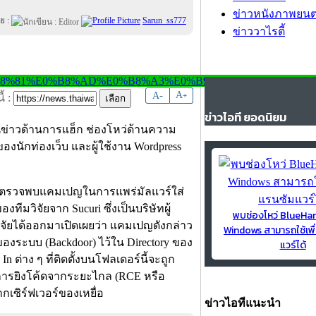
ข่าวหนังภาพยนต
ย :
Sarun_ss777
ข่าววาไรตี้
-
A
A
+
้ :
ข่าวไอที ยอดนิยม
็นข่าวด้านการแฮ็ก ช่องโหว่ด้านความ
งนักท่องเว็บ และผู้ใช้งาน Wordpress
ารตรวจพบแคมเปญในการแพร่มัลแวร์ใส่
ทีมวิจัยจาก Sucuri ซึ่งเป็นบริษัทผู้
พบช่องโหว่ BlueH
จัยได้ออกมาเปิดเผยว่า แคมเปญดังกล่าว
Windows สามารถใช้เพื
ของระบบ (Backdoor) ไว้ใน Directory ของ
แวร์ได้
In ต่าง ๆ ที่ติดตั้งบนโฟลเดอร์นี้จะถูก
่การยิงโค้ดจากระยะไกล (RCE หรือ
กเซิร์ฟเวอร์ของเหยื่อ
ข่าวไอทีแนะนำ