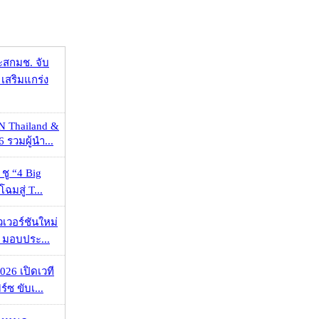
ะสกมช. จับ
เสริมแกร่ง
N Thailand &
 รวมผู้นำ...
 ชู “4 Big
ฉมสู่ T...
วเวอร์ชันใหม่
 มอบประ...
026 เปิดเวที
ร์ซ ขับเ...