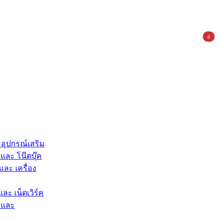
4
 อุปกรณ์เสริม
และ โน๊ตบุ๊ค
และ เครื่อง
และ เน็ตเวิร์ค
 และ