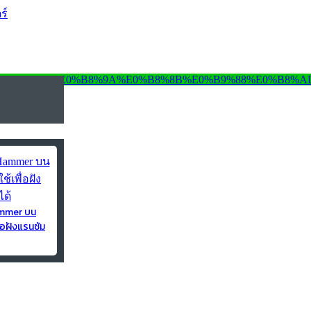
ร์
ammer บน
่อฝังแรนซัม