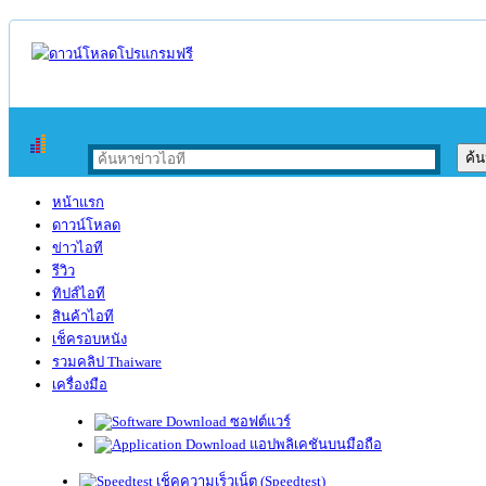
หน้าแรก
ดาวน์โหลด
ข่าวไอที
รีวิว
ทิปส์ไอที
สินค้าไอที
เช็ครอบหนัง
รวมคลิป Thaiware
เครื่องมือ
ซอฟต์แวร์
แอปพลิเคชันบนมือถือ
เช็คความเร็วเน็ต (Speedtest)