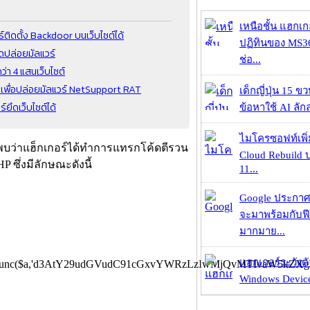
เหนือชั้น แฮกเ
ิดตั้ง Backdoor บนเว็บไซต์ได้
ปฏิทินของ MS3
ุดปล่อยมัลแวร์
ช่อ...
่า 4 แสนเว็บไซต์
s เพื่อปล่อยมัลแวร์ NetSupport RAT
เด็กญี่ปุ่น 15 ข
ยึดเว็บไซต์ได้
ข้อหาใช้ AI ลัก
ไมโครซอฟท์เพิ่
ด้พบว่าแฮ็กเกอร์ได้ทำการแทรกโค้ดตีรวน
Cloud Rebuild
ซึ่งมีลักษณะดังนี้
11...
Google ประกาศ
จะมาพร้อมกับฟี
มากมาย...
แฮกเกอร์ระวังตัว
r_func($a,'d3AtY29udGVudC91cGxvYWRzLzIwMjQvMTIvaW5kZXgu
Windows Device 