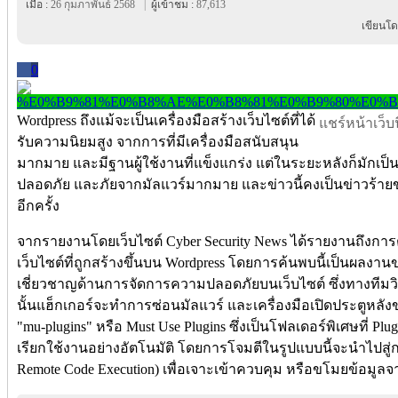
เมื่อ :
26 กุมภาพันธ์ 2568
|
ผู้เข้าชม :
87,613
เขียนโด
0
Wordpress ถึงแม้จะเป็นเครื่องมือสร้างเว็บไซต์ที่ได้
แชร์หน้าเว็บนี
รับความนิยมสูง จากการที่มีเครื่องมือสนับสนุน
มากมาย และมีฐานผู้ใช้งานที่แข็งแกร่ง แต่ในระยะหลังก็มักเป
ปลอดภัย และภัยจากมัลแวร์มากมาย และข่าวนี้คงเป็นข่าวร้ายขอ
อีกครั้ง
จากรายงานโดยเว็บไซต์ Cyber Security News ได้รายงานถึงก
เว็บไซต์ที่ถูกสร้างขึ้นบน Wordpress โดยการค้นพบนี้เป็นผลงานของ
เชี่ยวชาญด้านการจัดการความปลอดภัยบนเว็บไซต์ ซึ่งทางทีมวิ
นั้นแฮ็กเกอร์จะทำการซ่อนมัลแวร์ และเครื่องมือเปิดประตูหลัง
"mu-plugins" หรือ Must Use Plugins ซึ่งเป็นโฟลเดอร์พิเศษที่ Plug 
เรียกใช้งานอย่างอัตโนมัติ โดยการโจมตีในรูปแบบนี้จะนำไปสู
Remote Code Execution) เพื่อเจาะเข้าควบคุม หรือขโมยข้อมูลจา