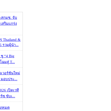
ะสกมช. จับ
เสริมแกร่ง
N Thailand &
 รวมผู้นำ...
 ชู “4 Big
ฉมสู่ T...
วเวอร์ชันใหม่
 มอบประ...
026 เปิดเวที
ร์ซ ขับเ...
ั้งหมด