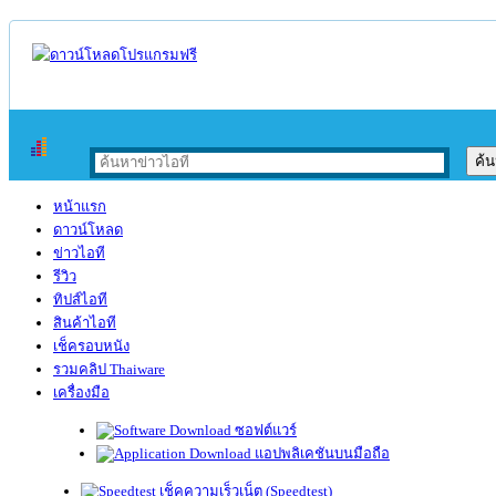
หน้าแรก
ดาวน์โหลด
ข่าวไอที
รีวิว
ทิปส์ไอที
สินค้าไอที
เช็ครอบหนัง
รวมคลิป Thaiware
เครื่องมือ
ซอฟต์แวร์
แอปพลิเคชันบนมือถือ
เช็คความเร็วเน็ต (Speedtest)