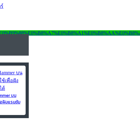
ร์
ammer บน
่อฝังแรนซัม