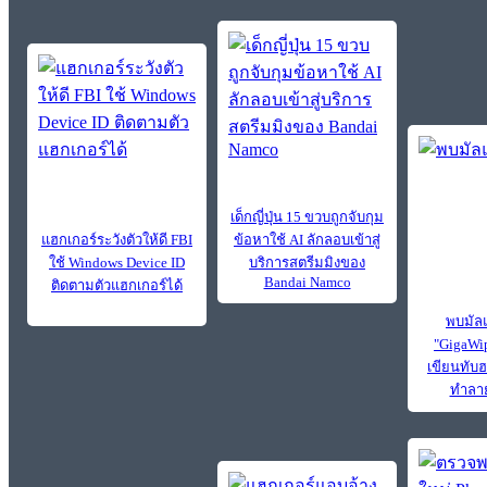
เด็กญี่ปุ่น 15 ขวบถูกจับกุม
แฮกเกอร์ระวังตัวให้ดี FBI
ข้อหาใช้ AI ลักลอบเข้าสู่
ใช้ Windows Device ID
บริการสตรีมมิงของ
Bandai Namco
ติดตามตัวแฮกเกอร์ได้
พบมัลแ
"GigaWi
เขียนทับฮ
ทำลาย