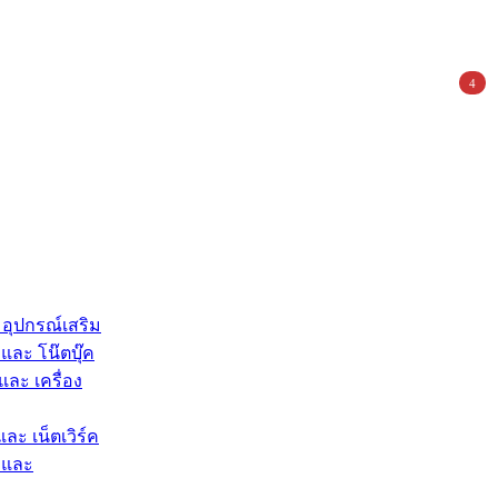
4
 อุปกรณ์เสริม
และ โน๊ตบุ๊ค
และ เครื่อง
และ เน็ตเวิร์ค
 และ