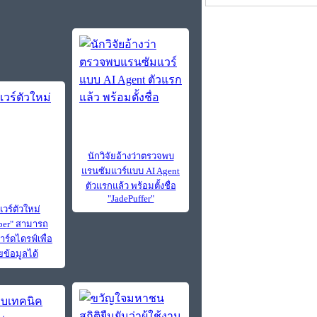
นักวิจัยอ้างว่าตรวจพบ
แรนซัมแวร์แบบ AI Agent
ตัวแรกแล้ว พร้อมตั้งชื่อ
"JadePuffer"
วร์ตัวใหม่
per" สามารถ
าร์ดไดรฟ์เพื่อ
ข้อมูลได้