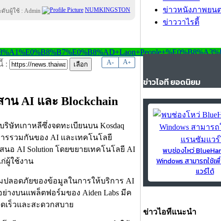
ข่าวหนังภาพยนต
NUMKINGSTON
ข่าววาไรตี้
-
A
A
+
้ :
ข่าวไอที ยอดนิยม
าน AI และ Blockchain
 บริษัทเกาหลีซึ่งจดทะเบียนบน Kosdaq
นการรวมกันของ AI และเทคโนโลยี
นำเสนอ AI Solution โดยขยายเทคโนโลยี AI
พบช่องโหว่ BlueH
Windows สามารถใช้เพื
ผู้ใช้งาน
แวร์ได้
ามปลอดภัยของข้อมูลในการให้บริการ AI
กอย่างบนแพล็ตฟอร์มของ Aiden Labs มีค
งรวดเร็วและสะดวกสบาย
ข่าวไอทีแนะนำ