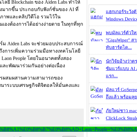
ลยี Blockchain ของ Aiden Labs ทำให้
ากขึ้น ประกอบกับฟังก์ชั่นของ AI ที่
แฮกเกอร์ระวังตัว
ปภาพและคลิปวิดีโอ รวมไว้ใน
Windows Device 
ตนเองต้องการได้อย่างง่ายดาย ในทุกที่ทุก
พบมัลแวร์ตัวให
"GigaWiper" ส
ฟอร์ม Aiden Labs จะช่วยมอบประสบการณ์
ทับฮาร์ดได...
กล่าวถึงการเพิ่มความร่วมมือทางเทคโนโลยี
ง Laon People โดยในอนาคตทั้งสอง
นักวิจัยอ้างว่
และพัฒนาร่วมกันอย่างต่อเนื่อง
ซัมแวร์แบบ AI 
แรก...
่านการผสมผสานความสามารถของ
พัฒนาระบบเศรษฐกิจดิจิตอลให้มั่นคงและ
มัลแวร์ GoSerpe
ถึงแล้ว พร้อมลุย
ภัยใหม่ชาว mac
ClickLock Stealer