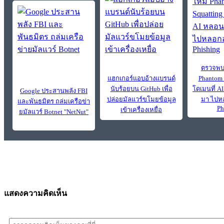
ตรวจพบ
แฮกเกอร์แอบอ้างแบรนด์
Phantom 
นับร้อยบน GitHub เพื่อ
โดเมนที่ A
Google ประสานพลัง FBI
ปล่อยมัลแวร์ขโมยข้อมูล
มา ไปห
และพันธมิตร ถล่มเครือข่า
Ph
เข้าเครื่องเหยื่อ
ยมัลแวร์ Botnet "NetNut"
แสดงความคิดเห็น