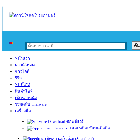
หน้าแรก
ดาวน์โหลด
ข่าวไอที
รีวิว
ทิปส์ไอที
สินค้าไอที
เช็ครอบหนัง
รวมคลิป Thaiware
เครื่องมือ
ซอฟต์แวร์
แอปพลิเคชันบนมือถือ
เช็คความเร็วเน็ต (Speedtest)