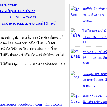
net "NetNut"
นักวิจัยอ้างว่
droid ในรูปแบบแอปได้แล้ว
ซัมแวร์แบบ AI 
ทศไม่มีบน App Store ทางการ
แรก...
มไทย ยืนยันตัวตนภายในวันที่ 30 กย นี้
ไมโครซอฟท์เพิ่
Cloud Rebuild
าย เช่น รูปภาพหรือการบันทึกเสี่ยงจะมี
11...
้นคืออะไร และควรปกป้องไหม ? โดย
กนำไปใช้งานกับอุปกรณ์ต่าง ๆ ก็จะ
Valve ปล่อยไดร์
่พึงประสงค์หรือมัลแวร์ (Malware) ได้
Windows บน St
ช่วย...
ดให้เป็น Open Source สามารถติดตามโปร
Google ประกาศ
จะมาพร้อมกับฟี
มากมาย...
มัลแวร์ GoSerpe
ถึงแล้ว พร้อมลุย
opensource.googleblog.com
,
github.com