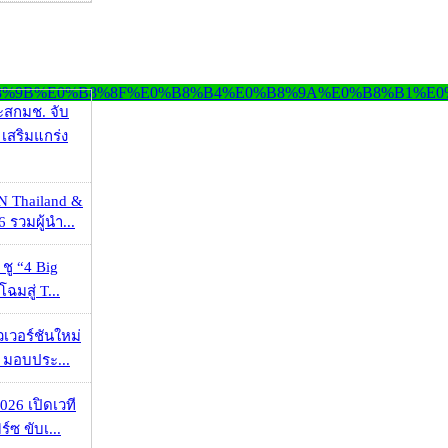
ะสกมช. จับ
เสริมแกร่ง
N Thailand &
 รวมผู้นำ...
 ชู “4 Big
ฉมสู่ T...
วเวอร์ชันใหม่
 มอบประ...
026 เปิดเวที
ร์ซ ขับเ...