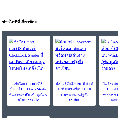
ข่าวไอทีที่เกี่ยวข้อง
ภัยใหม่ชาว macOS
มัลแวร์ GoSerpent ตัวใหม่
ไมโครซอฟท
มัลแวร์ ClickLock Stealer
มาถึงแล้ว พร้อมลุยเล่น
Cloud 
ที่แค่ Paste เดียวข้อมูลโดน
งานหน่วยงานรัฐทั่ว
Windows 11
ขโมยเกลี้ยงได้
อาเซียน
ได้อย