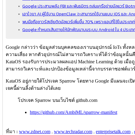
Google ประสานพลัง FBI และพันธมิตร ถล่มเครือข่ายมัลแวร์ Bot
เอาใจขา AI ผู้ใช้งาน OpenClaw จะสามารถใช้งานแบบ iOS และ An
พบมือถือชาวรัสเซียติดมัลแวร์เพิ่มขึ้น 70% เพราะแอปที่ใช้ในประเ
Google กำหนดเส้นตายให้นักพัฒนาบนระบบ Android ใน 4 ประเทศ รว
Google กล่าวว่า ข้อมูลส่วนบุคคลของเราบนอุปกรณ์ IoTs ทั้งหล
ความเสี่ยง หากตัวอุปกรณ์ไม่สามารถวิเคราะห์ได้ว่าข้อมูลนั
KataOS รองรับการประมวลผลแอป Machine Learning ด้วย เมื่อถู
สามารถวิเคราะห์และปกป้องข้อมูลเหล่านี้จากบรรดาซอฟต์แวร์ไม
KataOS อยู่ภายใต้โปรเจค Sparrow โดยทาง Google มีแผนจะเปิ
เจคนี้ผ่านลิ้งด้านล่างได้เลย
โปรเจค Sparrow บนเว็บไซต์ github.com
https://github.com/AmbiML/sparrow-manifest
ที่มา :
www.zdnet.com
,
www.techradar.com
,
enterprisetalk.com
,