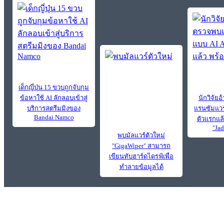
เด็กญี่ปุ่น 15 ขวบถูกจับกุม
ข้อหาใช้ AI ลักลอบเข้าสู่
นักวิจัย
บริการสตรีมมิงของ
แรนซัมแวร
Bandai Namco
ตัวแรกแล้ว
"Jad
พบมัลแวร์ตัวใหม่
"GigaWiper" สามารถ
เขียนทับฮาร์ดไดรฟ์เพื่อ
ทำลายข้อมูลได้