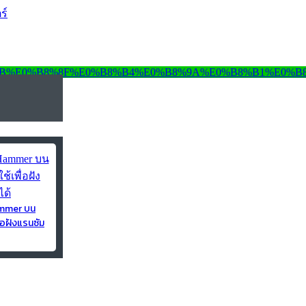
ร์
ammer บน
่อฝังแรนซัม