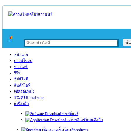
หน้าแรก
ดาวน์โหลด
ข่าวไอที
รีวิว
ทิปส์ไอที
สินค้าไอที
เช็ครอบหนัง
รวมคลิป Thaiware
เครื่องมือ
ซอฟต์แวร์
แอปพลิเคชันบนมือถือ
เช็คความเร็วเน็ต (Speedtest)