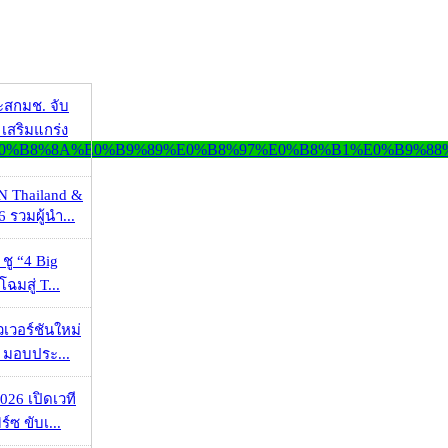
ะสกมช. จับ
เสริมแกร่ง
N Thailand &
 รวมผู้นำ...
 ชู “4 Big
ฉมสู่ T...
วเวอร์ชันใหม่
 มอบประ...
026 เปิดเวที
ร์ซ ขับเ...