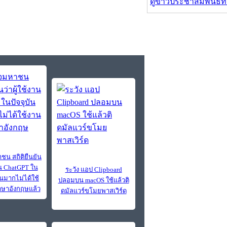
ดูข่าวประชาสัมพันธ์ท
ชน สถิติยืนยัน
งาน ChatGPT ใน
ระวัง แอป Clipboard
วนมากไม่ได้ใช้
ปลอมบน macOS ใช้แล้วติ
ษาอังกฤษแล้ว
ดมัลแวร์ขโมยพาสเวิร์ด