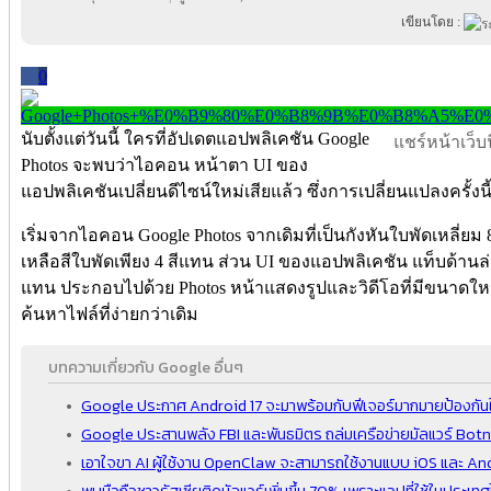
เขียนโดย :
0
นับตั้งแต่วันนี้ ใครที่อัปเดตแอปพลิเคชัน Google
แชร์หน้าเว็บนี
Photos จะพบว่าไอคอน หน้าตา UI ของ
แอปพลิเคชันเปลี่ยนดีไซน์ใหม่เสียแล้ว ซึ่งการเปลี่ยนแปลงครั้งน
เริ่มจากไอคอน Google Photos จากเดิมที่เป็นกังหันใบพัดเหลี่ยม
เหลือสีใบพัดเพียง 4 สีแทน ส่วน UI ของแอปพลิเคชัน แท็บด้านล
แทน ประกอบไปด้วย Photos หน้าแสดงรูปและวิดีโอที่มีขนาดใหญ่
ค้นหาไฟล์ที่ง่ายกว่าเดิม
บทความเกี่ยวกับ Google อื่นๆ
Google ประกาศ Android 17 จะมาพร้อมกับฟีเจอร์มากมายป้องกันใ
Google ประสานพลัง FBI และพันธมิตร ถล่มเครือข่ายมัลแวร์ Bot
เอาใจขา AI ผู้ใช้งาน OpenClaw จะสามารถใช้งานแบบ iOS และ An
พบมือถือชาวรัสเซียติดมัลแวร์เพิ่มขึ้น 70% เพราะแอปที่ใช้ในประเ