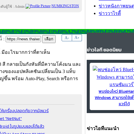
ข่าวหนังภาพยนต
NUMKINGSTON
ข่าววาไรตี้
-
A
A
+
้ :
ข่าวไอที ยอดนิยม
ี้ มีอะไรมากกว่าที่ตาเห็น
 8 สี กลายเป็นกังหันที่มีความโค้งมน และ
่างของแอปพลิเคชันเปลี่ยนเป็น 3 แท็บ
ขึ้น พร้อม Auto-Play, Search หรือการ
พบช่องโหว่ BlueH
Windows สามารถใช้เพื
แวร์ได้
ห้เครื่องปลอดภัยจากมัลแวร์
net "NetNut"
droid ในรูปแบบแอปได้แล้ว
ข่าวไอทีแนะนำ
ทศไม่มีบน App Store ทางการ