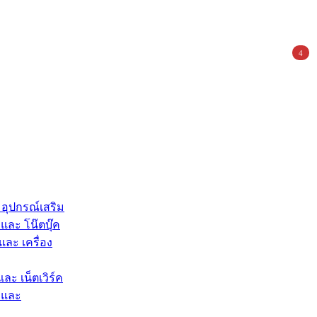
4
 อุปกรณ์เสริม
และ โน๊ตบุ๊ค
และ เครื่อง
และ เน็ตเวิร์ค
 และ