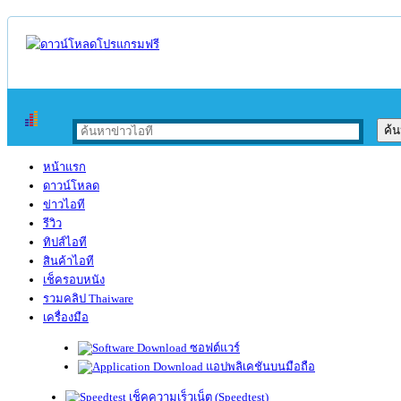
หน้าแรก
ดาวน์โหลด
ข่าวไอที
รีวิว
ทิปส์ไอที
สินค้าไอที
เช็ครอบหนัง
รวมคลิป Thaiware
เครื่องมือ
ซอฟต์แวร์
แอปพลิเคชันบนมือถือ
เช็คความเร็วเน็ต (Speedtest)