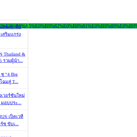
ะสกมช. จับ
เสริมแกร่ง
N Thailand &
 รวมผู้นำ...
 ชู “4 Big
ฉมสู่ T...
วเวอร์ชันใหม่
 มอบประ...
026 เปิดเวที
ร์ซ ขับเ...