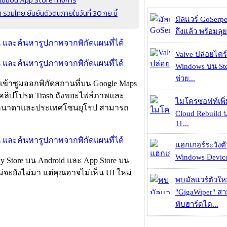
มไทย ยืนยันตัวตนภายในวันที่ 30 กย นี้
มัลแวร์ GoSerpe
ถึงแล้ว พร้อมลุย
Valve ปล่อยไดร์
Windows บน St
ช่วย...
ข้าซูมออกพิกัดสถานที่บน Google Maps
าพ คลิปโปรด Trash ถังขยะไฟล์ภาพและ
ไมโครซอฟท์เพิ่
า, แคนาดาและประเทศโซนยุโรป สามารถ
Cloud Rebuild
11...
แฮกเกอร์ระวังตัว
Windows Device 
lay Store บน Android และ App Store บน
่จะยังไม่มา แต่คุณอาจไม่เห็น UI ใหม่
พบมัลแวร์ตัวให
"GigaWiper" ส
ทับฮาร์ดได...