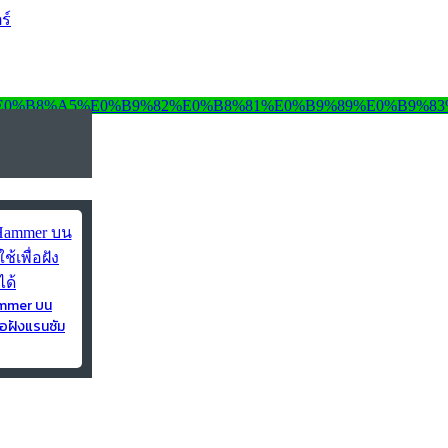
ร์
ammer บน
่อฝังแรนซัม