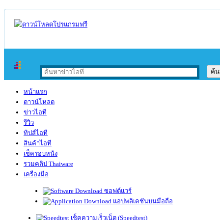
หน้าแรก
ดาวน์โหลด
ข่าวไอที
รีวิว
ทิปส์ไอที
สินค้าไอที
เช็ครอบหนัง
รวมคลิป Thaiware
เครื่องมือ
ซอฟต์แวร์
แอปพลิเคชันบนมือถือ
เช็คความเร็วเน็ต (Speedtest)