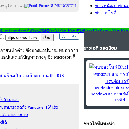
ข่าวหนังภาพยนต
NUMKINGSTON
ข่าววาไรตี้
-
A
A
+
้ :
ข่าวไอที ยอดนิยม
หลายหน้าต่าง ซึ่งบางแอปน่าจะพบอาการ
อปและแก้ปัญหาต่างๆ ซึ่ง Microsoft ก็
พบช่องโหว่ BlueH
Windows สามารถใช้เพื
งให้มัลแวร์
แวร์ได้
นสามารถติดตั้ง Windows 11 ได้แล้ว
ูลได้อย่างง่ายดาย
ร์ได้
ข่าวไอทีแนะนำ