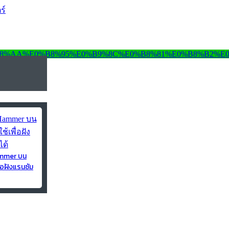
ร์
ammer บน
่อฝังแรนซัม