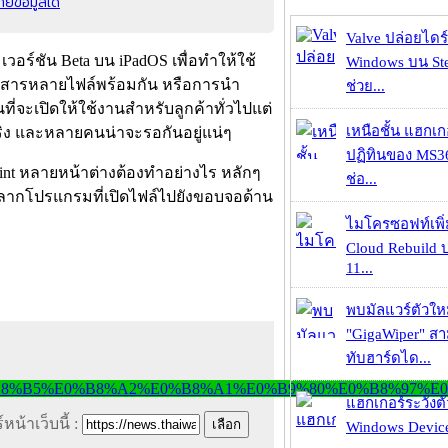
ยข้อมูลได้
Valve ปล่อยไดร์
วอร์ชัน Beta บน iPadOS เพื่อทำให้ใช้
Windows บน St
อกสารหลายไฟล์พร้อมกัน หรือการนำ
ช่วย...
ที่จะเปิดให้ใช้งานสำหรับลูกค้าทั่วไปแต่
เหนือชั้น แฮกเ
จริง และหลายคนน่าจะรอกันอยู่แน่ๆ
ปฏิทินของ MS3
int หลายหน้าต่างต้องทำอย่างไร หลักๆ
ช่อ...
ือลากโปรแกรมที่เปิดไฟล์ไปยังขอบจอด้าน
ไมโครซอฟท์เพิ่
Cloud Rebuild
11...
พบมัลแวร์ตัวให
"GigaWiper" ส
ทับฮาร์ดได...
แฮกเกอร์ระวังตัว
หน้าเว็บนี้ :
Windows Device 