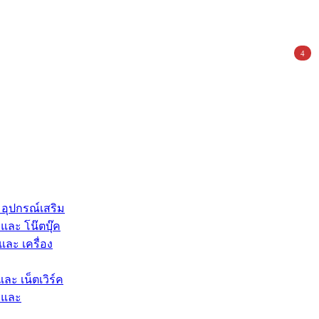
4
 อุปกรณ์เสริม
และ โน๊ตบุ๊ค
และ เครื่อง
และ เน็ตเวิร์ค
 และ