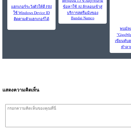
เด็กญี่ปุ่น 15 ขวบถูกจับกุม
แฮกเกอร์ระวังตัวให้ดี FBI
ข้อหาใช้ AI ลักลอบเข้าสู่
ใช้ Windows Device ID
บริการสตรีมมิงของ
Bandai Namco
ติดตามตัวแฮกเกอร์ได้
พบมัลแ
"GigaWi
เขียนทับฮ
ทำลาย
แสดงความคิดเห็น