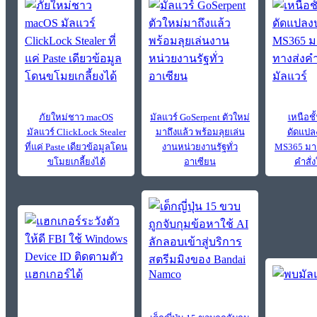
ภัยใหม่ชาว macOS
มัลแวร์ GoSerpent ตัวใหม่
เหนือชั
มัลแวร์ ClickLock Stealer
มาถึงแล้ว พร้อมลุยเล่น
ดัดแปล
ที่แค่ Paste เดียวข้อมูลโดน
งานหน่วยงานรัฐทั่ว
MS365 มาเ
ขโมยเกลี้ยงได้
อาเซียน
คำสั่ง