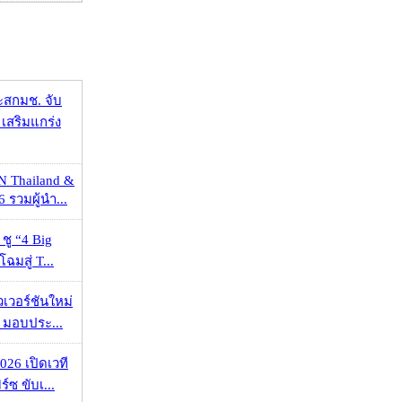
ะสกมช. จับ
เสริมแกร่ง
N Thailand &
 รวมผู้นำ...
 ชู “4 Big
ฉมสู่ T...
วเวอร์ชันใหม่
 มอบประ...
026 เปิดเวที
ร์ซ ขับเ...