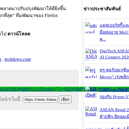
พลาดมาปรับปรุงพัฒนาให้ดียิ่งขึ้น
ข่าวประชาสัมพันธ์
ากที่สุด” ทีมพัฒนาของ Firefox
แคสเปอร์สกี้แล
มือต่ออายุ MoU 
้าไป
ดาวน์โหลด
ค...
DigiTech ASEA
AI Connect 2026
m
,
techdows.com
ทรู คอร์ปอเรชั่น
Moves” เร่งพลิกโ
LDPlayer เปิดตั
รองรับ Hyper-V
หน้าเว็บนี้ :
ASEAN Retail 2
ค้าปลีก-อีคอมเมิ