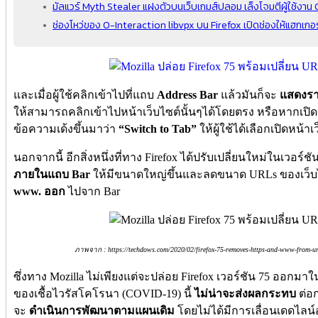
มัลแวร์ Myth Stealer แฝงตัวบนเว็บเกมส์ปลอม เล็งโจมตีผู้ใช้งา
ช่องโหว่ของ 0-Interaction libvpx บน Firefox เปิดช่องให้แฮกเกอ
และเมื่อผู้ใช้คลิกเข้าไปที่แถบ
Address Bar
แล้วมันก็จะ
แสดงราย
ให้สามารถคลิกเข้าไปหน้าเว็บไซต์นั้นๆได้โดยตรง หรือหากเปิดเว็
ข้อความเด้งขึ้นมาว่า
“Switch to Tab”
ให้ผู้ใช้ได้เลือกเปิดหน้าเ
นอกจากนี้ อีกสิ่งหนึ่งที่ทาง Firefox ได้ปรับเปลี่ยนใหม่ในเวอร์ชั
ภายในแถบ Bar
ให้มีขนาดใหญ่ขึ้นและลดขนาด URLs ของเว็บ
www. ออก
ไปจาก Bar
ภาพจาก : https://techdows.com/2020/02/firefox-75-removes-https-and-www-from-url
ซึ่งทาง Mozilla ไม่เพียงแต่จะปล่อย Firefox เวอร์ชัน 75 ออกมาใน
ของเชื้อไวรัสโคโรนา (COVID-19) นี้
ไม่น่าจะส่งผลกระทบ
ต่อ
จะ
ดำเนินการพัฒนาตามแผนเดิม
โดยไม่ได้มีการเลื่อนเดดไลน