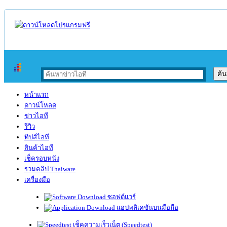
หน้าแรก
ดาวน์โหลด
ข่าวไอที
รีวิว
ทิปส์ไอที
สินค้าไอที
เช็ครอบหนัง
รวมคลิป Thaiware
เครื่องมือ
ซอฟต์แวร์
แอปพลิเคชันบนมือถือ
เช็คความเร็วเน็ต (Speedtest)