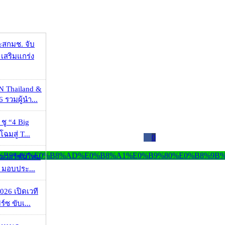
ะสกมช. จับ
เสริมแกร่ง
N Thailand &
 รวมผู้นำ...
 ชู “4 Big
ฉมสู่ T...
0
วเวอร์ชันใหม่
 มอบประ...
026 เปิดเวที
ร์ซ ขับเ...