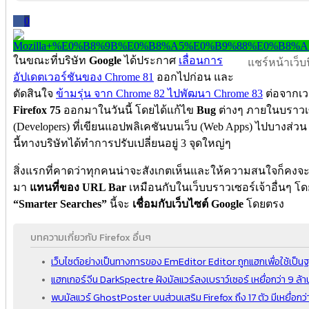
0
ในขณะที่บริษัท
Google
ได้ประกาศ
เลื่อนการ
แชร์หน้าเว็บนี
อัปเดตเวอร์ชันของ Chrome 81
ออกไปก่อน และ
ตัดสินใจ
ข้ามรุ่น จาก Chrome 82 ไปพัฒนา Chrome 83
ต่อจากเวอ
Firefox 75
ออกมาในวันนี้ โดยได้แก้ไข
Bug
ต่างๆ ภายในบราวเ
(Developers) ที่เขียนแอปพลิเคชันบนเว็บ (Web Apps) ไปบางส่วน ซ
นี้ทางบริษัทได้ทำการปรับเปลี่ยนอยู่ 3 จุดใหญ่ๆ
สิ่งแรกที่คาดว่าทุกคนน่าจะสังเกตเห็นและให้ความสนใจก็คงจ
มา
แทนที่ของ URL Bar
เหมือนกับในเว็บบราวเซอร์เจ้าอื่นๆ โดย
“Smarter Searches”
นี้จะ
เชื่อมกับเว็บไซต์ Google
โดยตรง
บทความเกี่ยวกับ Firefox อื่นๆ
เว็บไซต์อย่างเป็นทางการของ EmEditor Editor ถูกแฮกเพื่อใช้เป็น
แฮกเกอร์จีน DarkSpectre ฝังมัลแวร์ลงเบราว์เซอร์ เหยื่อกว่า 9 ล้
พบมัลแวร์ GhostPoster บนส่วนเสริม Firefox ถึง 17 ตัว มีเหยื่อกว่