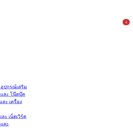
4
 อุปกรณ์เสริม
และ โน๊ตบุ๊ค
และ เครื่อง
และ เน็ตเวิร์ค
 และ