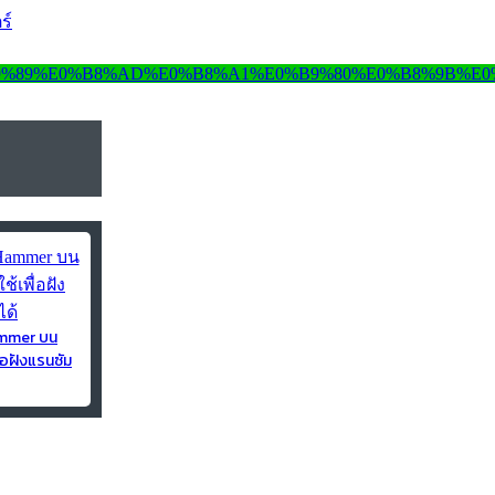
ร์
ammer บน
่อฝังแรนซัม