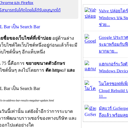
น Chrome และ Firefox
ร์สามารถรันโค้ดโดยไม่ได้รับอนุญาตได้
Valve ปล่อยไดร์
Windows บน St
ช่วย...
Google ประกาศ
ชื่อของเว็บไซต์ที่เข้าบ่อย
อยู่ด้านล่าง
จะมาพร้อมกับฟี
บไซต์ใดเว็บไซต์หนึ่งอยู่ก่อนแล้วก็จะมี
มากมาย...
ว็บไซต์นั้นๆ อีกแท็บหนึ่ง
น 75 นี้คือการ
ขยายขนาดตัวอักษร
แฮกเกอร์ระวังตัว
ไซต์นั้นๆ ลงไปโดยการ
ตัด https:// และ
Windows Device 
ไมโครซอฟท์เพิ่
Cloud Rebuild
11...
s-in-address-bar-results-megabar-update.html
มัลแวร์ GoSerpe
วันนี้เท่านั้น แต่ยังย้ำอีกว่าการระบาด
ถึงแล้ว พร้อมลุย
การพัฒนาบราวเซอร์ของทางบริษัท และ
์ออกไปแต่อย่างใด