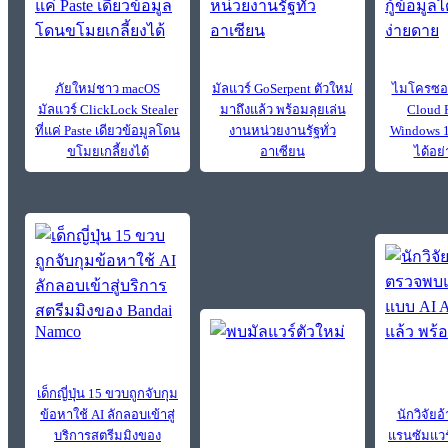
ภัยใหม่ชาว macOS
มัลแวร์ GoSerpent ตัวใหม่
ไมโครซอฟท
มัลแวร์ ClickLock Stealer
มาถึงแล้ว พร้อมลุยเล่น
Cloud 
ที่แค่ Paste เดียวข้อมูลโดน
งานหน่วยงานรัฐทั่ว
Windows 11
ขโมยเกลี้ยงได้
อาเซียน
ได้อย
เด็กญี่ปุ่น 15 ขวบถูกจับกุม
ข้อหาใช้ AI ลักลอบเข้าสู่
นักวิจัย
บริการสตรีมมิงของ
แรนซัมแวร