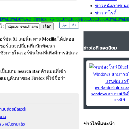
ข่าวหนังภาพยนต
ข่าววาไรตี้
-
A
A
+
้ :
ร์ชัน 81 เลยนั้น ทาง
Mozilla
ได้ปล่อย
ซอร์และเปลี่ยนทีมนักพัฒนา
ข่าวไอที ยอดนิยม
ึ่งภายในเวอร์ชันใหม่ที่เพิ่งมีการอัปเดต
ะเป็นแถบ
Search Bar
ด้านบนที่เข้า
เมนูค้นหาของ Firefox ที่ใช้ชื่อว่า
พบช่องโหว่ BlueH
Windows สามารถใช้เพื
แวร์ได้
ฐานปล่อยมัลแวร์!
านคน
า 5 หมื่นรายแล้ว
ข่าวไอทีแนะนำ